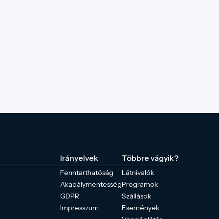
Irányelvek
Többre vágyik?
Fenntarthatóság
Látnivalók
Akadálymentesség
Programok
GDPR
Szállások
Impresszum
Események