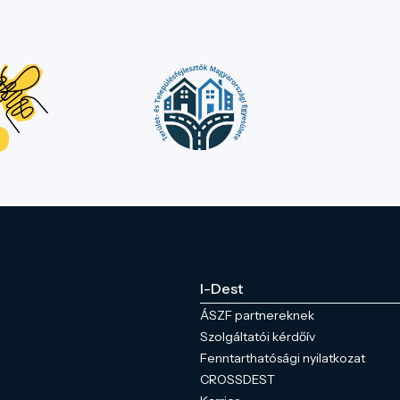
I-Dest
ÁSZF partnereknek
Szolgáltatói kérdőív
Fenntarthatósági nyilatkozat
CROSSDEST