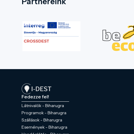
Partnereink
Fedezze fel!
Látnivalók - Biharugra
Programok - Biharugra
Szállások - Biharugra
Események - Biharugra