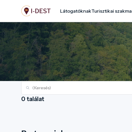
Ugrás
Látogatóknak
Turisztikai szakma
a
tartalomra
0 találat