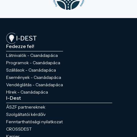
Fedezze fel!
Látnivalók - Csanádapáca
Programok - Csanádapáca
Szállások - Csanádapáca
Események - Csanádapáca
Vendéglátás - Csanádapáca
Hírek - Csanádapáca
I-Dest
ÁSZF partnereknek
Szolgáltatói kérdőív
Fenntarthatósági nyilatkozat
CROSSDEST
Karrier