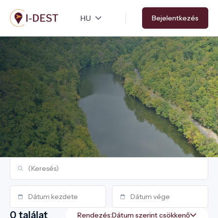
Ugrás
Bejelentkezés
a
tartalomra
0 találat
Rendezés: