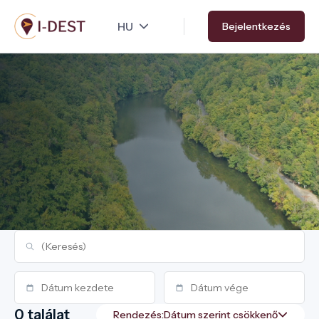
Ugrás
Bejelentkezés
a
tartalomra
0 találat
Rendezés: