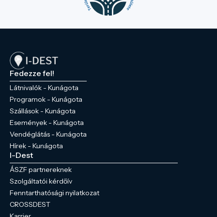
Fedezze fel!
Látnivalók - Kunágota
Programok - Kunágota
Szállások - Kunágota
Események - Kunágota
Vendéglátás - Kunágota
Hírek - Kunágota
I-Dest
ÁSZF partnereknek
Szolgáltatói kérdőív
Fenntarthatósági nyilatkozat
CROSSDEST
Karrier