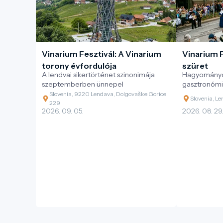
Vinarium Fesztivál: A Vinarium
Vinarium F
torony évfordulója
szüret
A lendvai sikertörténet szinonimája
Hagyományos
szeptemberben ünnepel
gasztronómi
Slovenia, 9220 Lendava, Dolgovaške Gorice
Slovenia, Le
229
2026. 09. 05.
2026. 08. 29