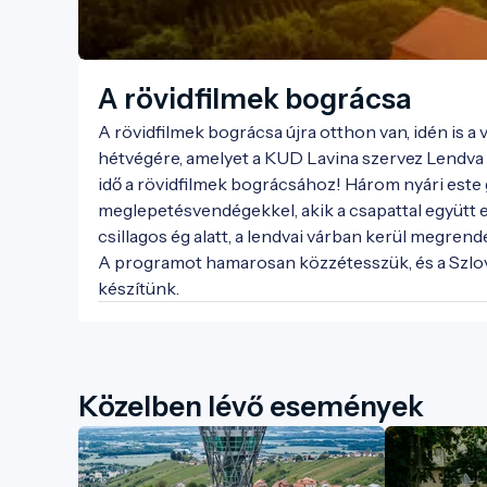
A rövidfilmek bográcsa
A rövidfilmek bográcsa újra otthon van, idén is a 
hétvégére, amelyet a KUD Lavina szervez Lendva Kö
idő a rövidfilmek bográcsához! Három nyári este g
meglepetésvendégekkel, akik a csapattal együtt eg
csillagos ég alatt, a lendvai várban kerül megrende
A programot hamarosan közzétesszük, és a Szlov
készítünk.
Közelben lévő események