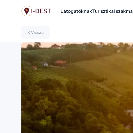
Ugrás
Látogatóknak
Turisztikai szakma
a
tartalomra
Vissza