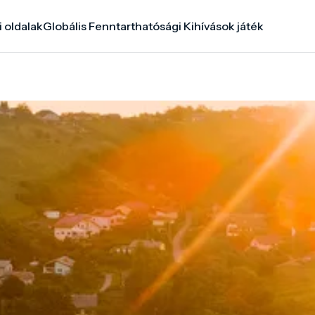
i oldalak
Globális Fenntarthatósági Kihívások játék