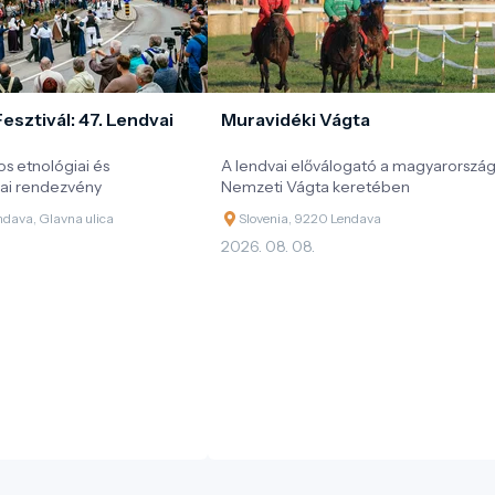
esztivál: 47. Lendvai
Muravidéki Vágta
 etnológiai és
A lendvai előválogató a magyarország
ai rendezvény
Nemzeti Vágta keretében
ndava, Glavna ulica
Slovenia, 9220 Lendava
.
2026. 08. 08.