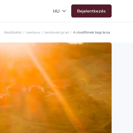
Bejelentkezés
Kezdőoldal
/
Lendava
/
Lendavski grad
/
A rövidfilmek bográcsa