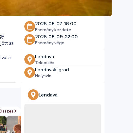
2026. 08. 07. 18:00
Esemény kezdete
y 
2026. 08. 09. 22:00
ött az 
Esemény vége
Lendava
vál a 
Település
Lendavski grad
Helyszín
Lendava
Összes