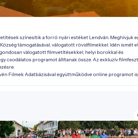
vetítések színesítik a forró nyári estéket Lendván. Meghívjuk eg
zség támogatásával, válogatott rövidfilmekkel. Idén ismét elj
ondosan válogatott filmvetítésekkel, helyi borokkal és 
y csodálatos programot állítanak össze. Az exkluzív filmfeszti
zésre.

én Filmek Adatbázisával együttműködve online programot is 