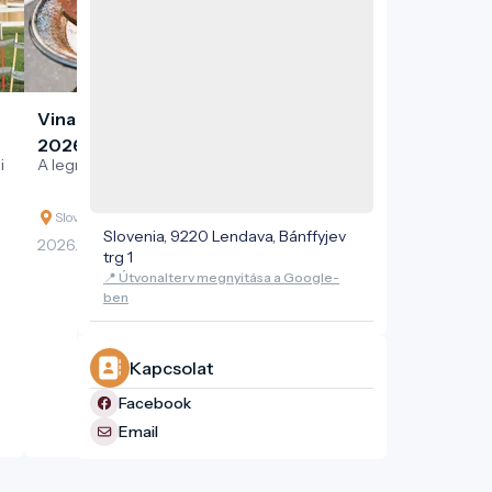
Vinarium Fesztivál: Bogračfest
2026
i
A legnagyobb bográcsfőző verseny
Slovenia, Lendava, Glavna ulica
Slovenia, 9220 Lendava, Bánffyjev
2026. 08. 22.
trg 1
📍 Útvonalterv megnyitása a Google-
ben
Kapcsolat
Facebook
Email