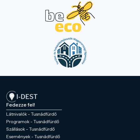
Fedezze fel!
Látnivalók - Tusnádfürdő
Programok - Tusnádfürdő
Szállások - Tusnádfürdő
Események - Tusnádfürdő