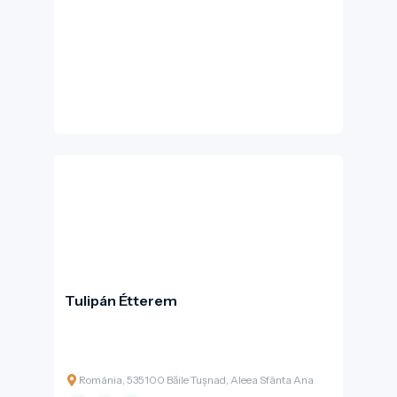
természeti értékek biztonságos, fenntartható
megőrzésének fontosságát.
Tulipán Étterem
Románia, 535100 Băile Tușnad, Aleea Sfânta Ana