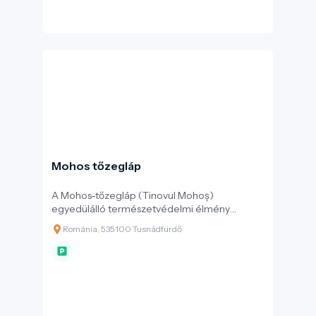
Mohos tőzegláp
A Mohos-tőzegláp (Tinovul Mohoș)
egyedülálló természetvédelmi élmény
Székelyföldön, a Csomád-hegység 1 050
Románia, 535100 Tusnádfürdő
méteres magasságában. Ez a második, a
Szent Anna-tótól mindössze egy keskeny
nyereg választja el, egykor nagyobb
kiterjedésű krátertó maradványa. Ma egy
vastag, akár 10 méteres tőzegréteg borítja a
80 hektáros lapos vidéket – mely terület