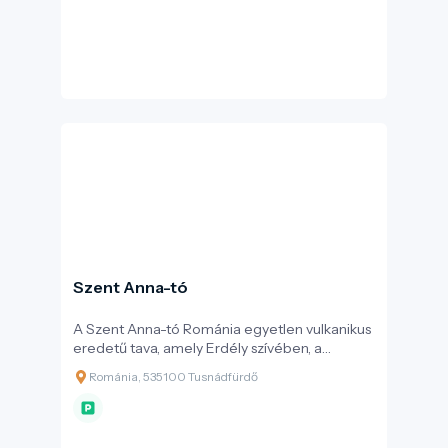
négyszer nagyobb volt egykor a Szent Anna-
tónál. A Mohos magában hordozza Európa
botanikai ritkaságait: megtalálható itt a
kereklevelű harmatfű – Erdély egyetlen
húsevő növénye – emellett tőzegáfonya,
vörös és fekete áfonya, tőzegrozmaring, lápi
álszittyó és több mint 20 mohafaj él itt.
Szent Anna-tó
A Szent Anna-tó Románia egyetlen vulkanikus
eredetű tava, amely Erdély szívében, a
Csomád–Bálványos térségben fekvő Kozmás–
Románia, 535100 Tusnádfürdő
Tusnád–Lázárfalva vonzáskörzetében
található. Kristálykék vize és gyertyatartó
alakjáról ismert kráterfalai misztikusan hatnak,
miközben mélyebb üzenetet hordoznak: a