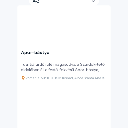
Apor-bástya
Tusnádfürdő fölé magasodva, a Szurdok-tető
oldalában áll a festői fekvésű Apor-bástya,
amely nemcsak kilátóként, hanem kulturális
Románia, 535100 Băile Tușnad, Aleea Sfânta Ana 19
emlékhelyként is fontos szerepet tölt be a
térség életében. A 19. század végén, 1883-ban
épült építmény báró Apor Károly
kezdeményezésére valósult meg, azzal a
céllal, hogy a fürdővendégek számára pihenő-
és kilátópontként szolgáljon – így a bástya
soha nem töltött be katonai funkciót.