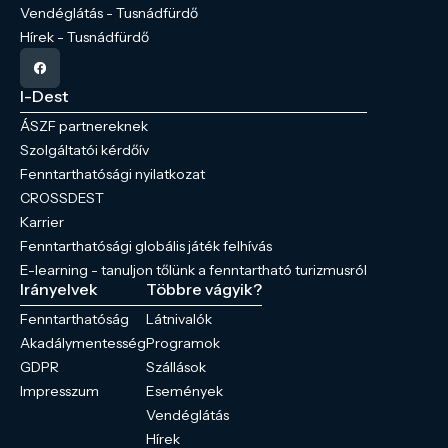
Vendéglátás - Tusnádfürdő
Hírek - Tusnádfürdő
I-Dest
ÁSZF partnereknek
Szolgáltatói kérdőív
Fenntarthatósági nyilatkozat
CROSSDEST
Karrier
Fenntarthatósági globális játék felhívás
E-learning - tanuljon tőlünk a fenntartható turizmusról
Irányelvek
Többre vágyik?
Fenntarthatóság
Látnivalók
Akadálymentesség
Programok
GDPR
Szállások
Impresszum
Események
Vendéglátás
Hírek