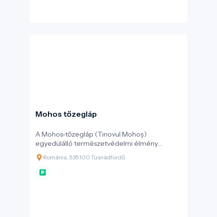
Mohos tőzegláp
A Mohos-tőzegláp (Tinovul Mohoș)
egyedülálló természetvédelmi élmény
Székelyföldön, a Csomád-hegység 1 050
Románia, 535100 Tusnádfürdő
méteres magasságában. Ez a második, a
Szent Anna-tótól mindössze egy keskeny
nyereg választja el, egykor nagyobb
kiterjedésű krátertó maradványa. Ma egy
vastag, akár 10 méteres tőzegréteg borítja a
80 hektáros lapos vidéket – mely terület