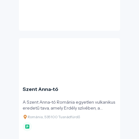
négyszer nagyobb volt egykor a Szent Anna-
tónál. A Mohos magában hordozza Európa
botanikai ritkaságait: megtalálható itt a
kereklevelű harmatfű – Erdély egyetlen
húsevő növénye – emellett tőzegáfonya,
vörös és fekete áfonya, tőzegrozmaring, lápi
álszittyó és több mint 20 mohafaj él itt.
Szent Anna-tó
A Szent Anna-tó Románia egyetlen vulkanikus
eredetű tava, amely Erdély szívében, a
Csomád–Bálványos térségben fekvő Kozmás–
Románia, 535100 Tusnádfürdő
Tusnád–Lázárfalva vonzáskörzetében
található. Kristálykék vize és gyertyatartó
alakjáról ismert kráterfalai misztikusan hatnak,
miközben mélyebb üzenetet hordoznak: a