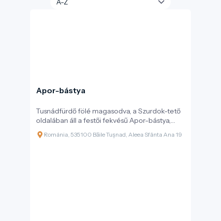
Apor-bástya
Tusnádfürdő fölé magasodva, a Szurdok-tető
oldalában áll a festői fekvésű Apor-bástya,
amely nemcsak kilátóként, hanem kulturális
Románia, 535100 Băile Tușnad, Aleea Sfânta Ana 19
emlékhelyként is fontos szerepet tölt be a
térség életében. A 19. század végén, 1883-ban
épült építmény báró Apor Károly
kezdeményezésére valósult meg, azzal a
céllal, hogy a fürdővendégek számára pihenő-
és kilátópontként szolgáljon – így a bástya
soha nem töltött be katonai funkciót.