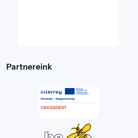
természeti értékek biztonságos, fenntartható
megőrzésének fontosságát.
Partnereink