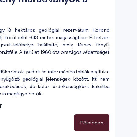
y 8 hektáros geológiai rezervátum Korond
ál, körülbelül 643 méter magasságban. E helyen
nit-lelőhelye található, mely fémes fényű,
nátféle. A terület 1980 óta országos védettséget
édőkorlátok, padok és információs táblák segítik a
enyűgöző geológiai jelenségek között. Itt nem
lerakódások, de külön érdekességként kalcitba
 is megfigyelhetők.
l)
Bővebben