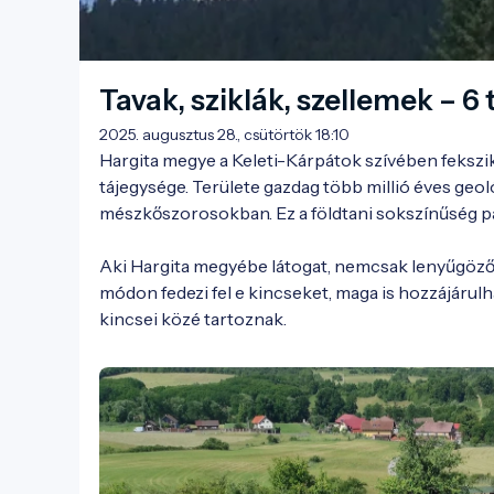
Tavak, sziklák, szellemek – 6
2025. augusztus 28., csütörtök 18:10
Hargita megye a Keleti-Kárpátok szívében fekszik,
tájegysége. Területe gazdag több millió éves ge
mészkőszorosokban. Ez a földtani sokszínűség pára
Aki Hargita megyébe látogat, nemcsak lenyűgöző t
módon fedezi fel e kincseket, maga is hozzájárul
kincsei közé tartoznak.