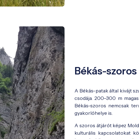
Békás-szoros 
A Békás-patak által kivájt 
csodája. 200–300 m magas s
Békás-szoros nemcsak term
gyakorlóhelye is.
A szoros átjárót képez Mold
kulturális kapcsolatokat k