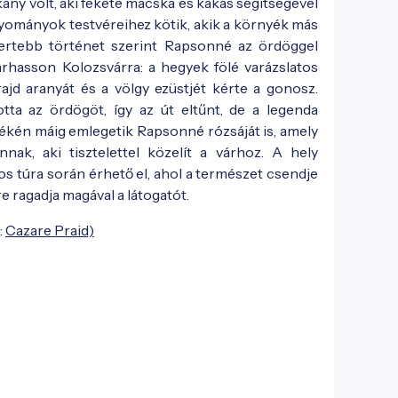
ny volt, aki fekete macska és kakas segítségével
agyományok testvéreihez kötik, akik a környék más
mertebb történet szerint Rapsonné az ördöggel
árhasson Kolozsvárra: a hegyek fölé varázslatos
rajd aranyát és a völgy ezüstjét kérte a gonosz.
ta az ördögöt, így az út eltűnt, de a legenda
kén máig emlegetik Rapsonné rózsáját is, amely
ak, aki tisztelettel közelít a várhoz. A hely
s túra során érhető el, ahol a természet csendje
e ragadja magával a látogatót.
:
Cazare Praid)