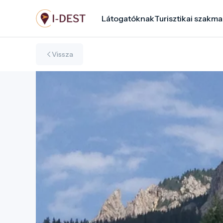
Ugrás
Látogatóknak
Turisztikai szakma
a
tartalomra
Vissza