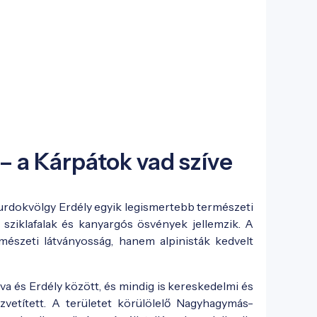
– a Kárpátok vad szíve
szurdokvölgy Erdély egyik legismertebb természeti
ziklafalak és kanyargós ösvények jellemzik. A
észeti látványosság, hanem alpinisták kedvelt
va és Erdély között, és mindig is kereskedelmi és
özvetített. A területet körülölelő Nagyhagymás-