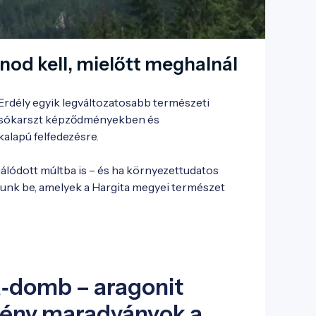
tnod kell, mielőtt meghalnál
Erdély egyik legváltozatosabb természeti 
, sókarszt képződményekben és 
alapú felfedezésre.

lódott múltba is – és ha környezettudatos 
tunk be, amelyek a Hargita megyei természet 
a‑domb – aragonit
slény maradványok a