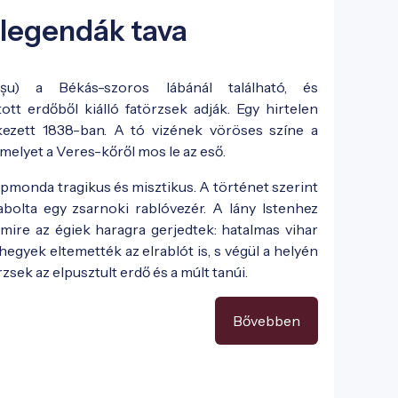
a legendák tava
u) a Békás-szoros lábánál található, és
ott erdőből kiálló fatörzsek adják. Egy hirtelen
kezett 1838-ban. A tó vizének vöröses színe a
elyet a Veres-kőről mos le az eső.
épmonda tragikus és misztikus. A történet szerint
lrabolta egy zsarnoki rablóvezér. A lány Istenhez
mire az égiek haragra gerjedtek: hatalmas vihar
egyek eltemették az elrablót is, s végül a helyén
örzsek az elpusztult erdő és a múlt tanúi.
Bővebben