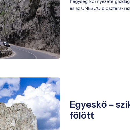
hegység környezete gazdag 
és az UNESCO bioszféra-reze
Egyeskő – szi
fölött