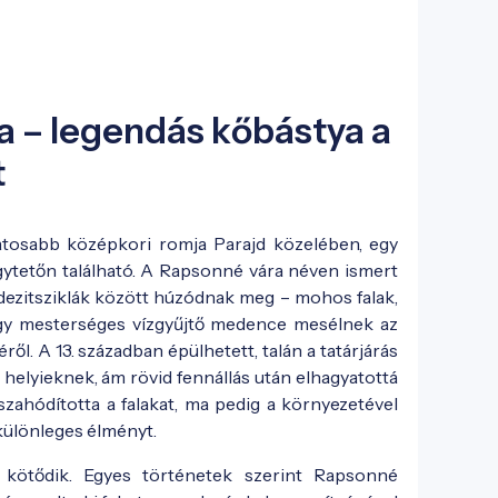
 – legendás kőbástya a
t
zatosabb középkori romja Parajd közelében, egy
gytetőn található. A Rapsonné vára néven ismert
ezitsziklák között húzódnak meg – mohos falak,
gy mesterséges vízgyűjtő medence mesélnek az
ől. A 13. században épülhetett, talán a tatárjárás
 helyieknek, ám rövid fennállás után elhagyatottá
sszahódította a falakat, ma pedig a környezetével
különleges élményt.
kötődik. Egyes történetek szerint Rapsonné