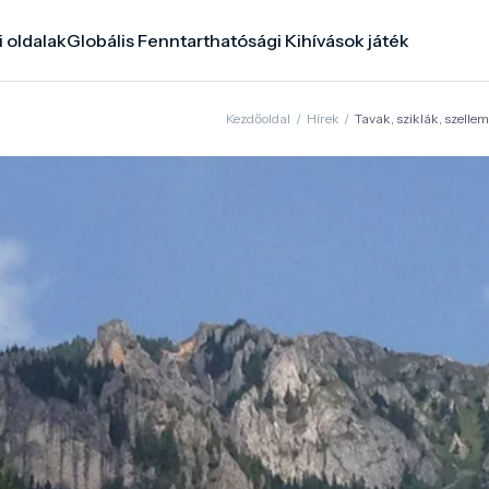
i oldalak
Globális Fenntarthatósági Kihívások játék
Kezdőoldal
/
Hírek
/
Tavak, sziklák, szellem