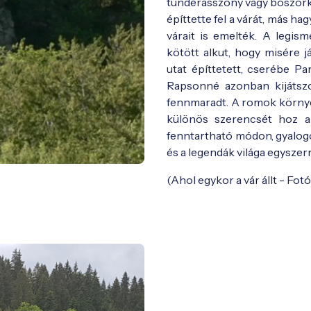
tündérasszony vagy boszorká
építtette fel a várát, más h
várait is emelték. A legis
kötött alkut, hogy misére j
utat építtetett, cserébe Pa
Rapsonné azonban kijátszot
fennmaradt. A romok környé
különös szerencsét hoz ann
fenntartható módon, gyalogo
és a legendák világa egyszerr
(Ahol egykor a vár állt - Fotó