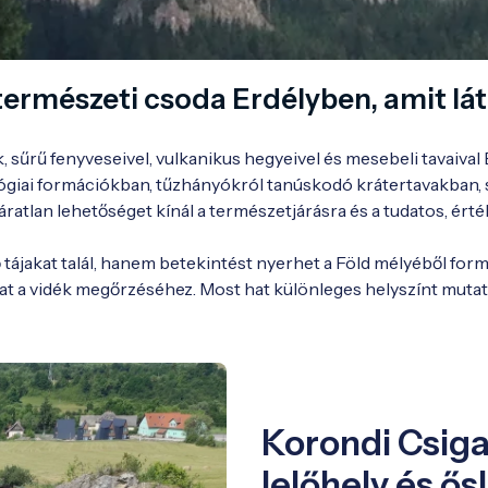
 természeti csoda Erdélyben, amit lá
 sűrű fenyveseivel, vulkanikus hegyeivel és mesebeli tavaival 
ológiai formációkban, tűzhányókról tanúskodó krátertavakban
tlan lehetőséget kínál a természetjárásra és a tudatos, érték
ájakat talál, hanem betekintést nyerhet a Föld mélyéből formá
hat a vidék megőrzéséhez. Most hat különleges helyszínt muta
Korondi Csig
lelőhely és ő