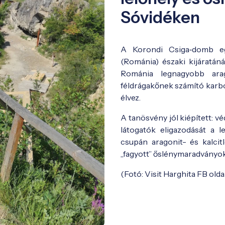
Sóvidéken
A Korondi Csiga‑domb eg
(Románia) északi kijáratán
Románia legnagyobb arago
féldrágakőnek számító karbo
élvez.
A tanösvény jól kiépített: v
látogatók eligazodását a l
csupán aragonit- és kalcit
„fagyott” őslénymaradványok
(Fotó: Visit Harghita FB olda