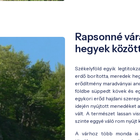
Rapsonné vára
hegyek közöt
Székelyföld egyik legtitok
erdő borította, meredek he
erődítmény maradványai and
földbe süppedt kövek és e
egykori erőd hajdani szerepér
idején nyújtott menedéket a
vált. A természet lassan vi
szinte eggyé váló rom nyújt 
A várhoz több monda is 