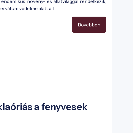
endemikus növény- és állatvilággal rendelkezik,
rvátum védelme alatt áll.
Bővebben
klaóriás a fenyvesek