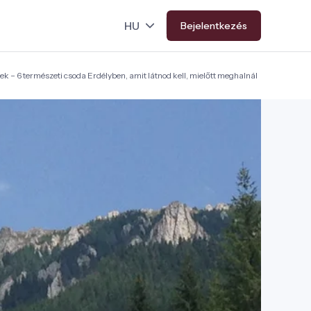
Bejelentkezés
ek – 6 természeti csoda Erdélyben, amit látnod kell, mielőtt meghalnál