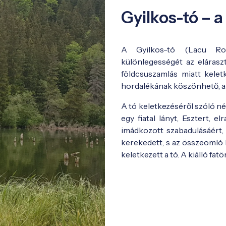
Gyilkos-tó – 
A Gyilkos-tó (Lacu Roș
különlegességét az eláraszt
földcsuszamlás miatt kelet
hordalékának köszönhető, am
A tó keletkezéséről szóló n
egy fiatal lányt, Esztert, e
imádkozott szabadulásáért, 
kerekedett, s az összeomló h
keletkezett a tó. A kiálló fat