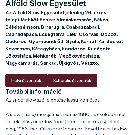
Alföld Slow Egyesület
Az Alföld Slow Egyesület jelenleg 26 békési 
települést köt össze: Almáskamarás, Békés, 
Békéssámson, Biharugra, Csabaszabadi, 
Csanádapáca, Ecsegfalva, Elek, Csorvás, Doboz, 
Gádoros, Gyomaendrőd, Gyula, Kamut, Kardoskút, 
Kevermes, Kétegyháza, Kondoros, Kunágota, 
Lőkösháza, Méhkerék, Mezőkovácsháza, 
Nagykamarás, Sarkad, Újkígyós, Vésztő.

Helyi útvonalak
Kulturális útvonalak
További információ
Az angol slow szó jelentése lassú, komótos.

A slow (lassú) mozgalmak már az 1980-as években utat 
törtek, először a slow food (komótos étkezés) jelent 
meg, 1986-ban, Olaszországban, ezt követte a citta slow 