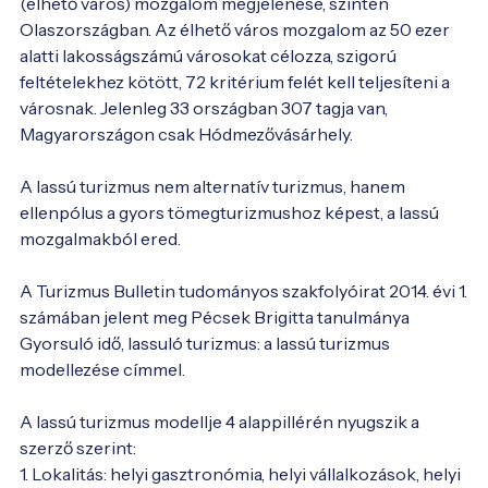
(élhető város) mozgalom megjelenése, szintén 
Olaszországban. Az élhető város mozgalom az 50 ezer 
alatti lakosságszámú városokat célozza, szigorú 
feltételekhez kötött, 72 kritérium felét kell teljesíteni a 
városnak. Jelenleg 33 országban 307 tagja van, 
Magyarországon csak Hódmezővásárhely.

A lassú turizmus nem alternatív turizmus, hanem 
ellenpólus a gyors tömegturizmushoz képest, a lassú 
mozgalmakból ered.

A Turizmus Bulletin tudományos szakfolyóirat 2014. évi 1. 
számában jelent meg Pécsek Brigitta tanulmánya 
Gyorsuló idő, lassuló turizmus: a lassú turizmus 
modellezése címmel.

A lassú turizmus modellje 4 alappillérén nyugszik a 
szerző szerint:

1. Lokalitás: helyi gasztronómia, helyi vállalkozások, helyi 