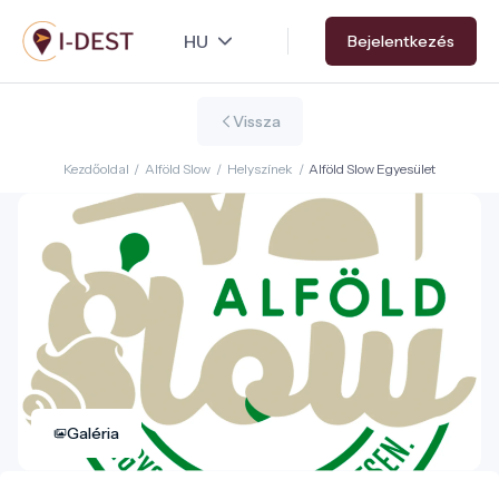
Ugrás
Bejelentkezés
a
tartalomra
Vissza
Kezdőoldal
/
Alföld Slow
/
Helyszínek
/
Alföld Slow Egyesület
Galéria