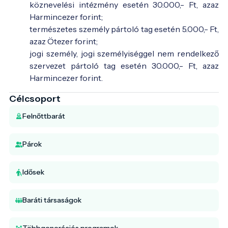
köznevelési intézmény esetén 30.000,- Ft, azaz
Harmincezer forint;
természetes személy pártoló tag esetén 5.000,- Ft,
azaz Ötezer forint;
jogi személy, jogi személyiséggel nem rendelkező
szervezet pártoló tag esetén 30.000,- Ft, azaz
Harmincezer forint.
Célcsoport
Felnőttbarát
Párok
Idősek
Baráti társaságok
Többgenerációs programok