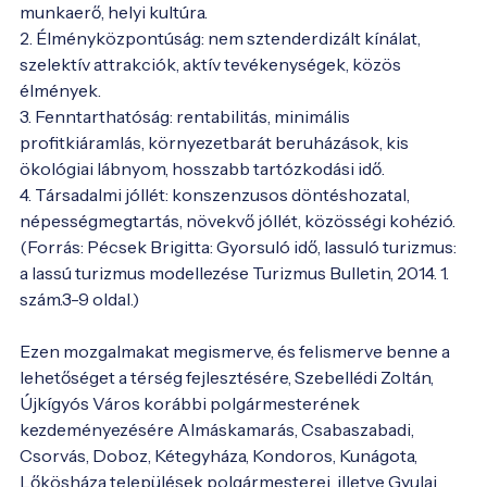
munkaerő, helyi kultúra.

2. Élményközpontúság: nem sztenderdizált kínálat, 
szelektív attrakciók, aktív tevékenységek, közös 
élmények.

3. Fenntarthatóság: rentabilitás, minimális 
profitkiáramlás, környezetbarát beruházások, kis 
ökológiai lábnyom, hosszabb tartózkodási idő.

4. Társadalmi jóllét: konszenzusos döntéshozatal, 
népességmegtartás, növekvő jóllét, közösségi kohézió. 
(Forrás: Pécsek Brigitta: Gyorsuló idő, lassuló turizmus: 
a lassú turizmus modellezése Turizmus Bulletin, 2014. 1. 
szám.3-9 oldal.)

Ezen mozgalmakat megismerve, és felismerve benne a 
lehetőséget a térség fejlesztésére, Szebellédi Zoltán, 
Újkígyós Város korábbi polgármesterének 
kezdeményezésére Almáskamarás, Csabaszabadi, 
Csorvás, Doboz, Kétegyháza, Kondoros, Kunágota, 
Lőkösháza települések polgármesterei, illetve Gyulai 