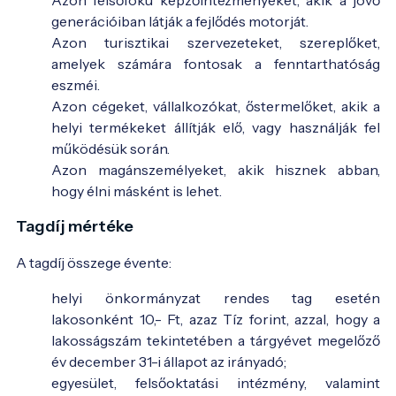
generációiban látják a fejlődés motorját.
Azon turisztikai szervezeteket, szereplőket,
amelyek számára fontosak a fenntarthatóság
eszméi.
Azon cégeket, vállalkozókat, őstermelőket, akik a
helyi termékeket állítják elő, vagy használják fel
működésük során.
Azon magánszemélyeket, akik hisznek abban,
hogy élni másként is lehet.
Tagdíj mértéke
A tagdíj összege évente:
helyi önkormányzat rendes tag esetén
lakosonként 10,- Ft, azaz Tíz forint, azzal, hogy a
lakosságszám tekintetében a tárgyévet megelőző
év december 31-i állapot az irányadó;
egyesület, felsőoktatási intézmény, valamint