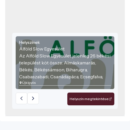
Helyszínek
Alföld Slow Egyesület
Az Alföld Slow Egyesület jelenleg 26 békési
települést köt össze: Almáskamarás,
Békés, Békéssámson, Biharugra,
Csabaszabadi, Csanádapáca, Ecsegfalva,
Újkígyós
Elek, Csorvás, Doboz, Gádoros,
Gyomaendrőd, Gyula, Kamut, Kardoskút,
Kevermes, Kétegyháza, Kondoros,
Helyszín megtekintése
Kunágota, Lőkösháza, Méhkerék,
Mezőkovácsháza, Nagykamarás, Sarkad,
Újkígyós, Vésztő.