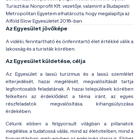
Turisztikai Nonprofit Kft. vezetője, valamint a Budapesti 
Metropolitan Egyetem elhatározta, hogy megalapítja az 
Az Egyesület jövőképe
A vidéki, fenntartható és önfenntartó élet értékké válik a
lakosság és a turisták körében.
Az Egyesület küldetése, célja
Az Egyesület a lassú turizmus és a lassú szemlélet
elterjedését, hazai megélését, megvalósítását tartja
legfontosabb feladatának. A hazai települések körében
felkelteni az érdeklődést a téma iránt, az egyes
részfeladatok megvalósítása, kihangsúlyozása
érdekében.
Célunk ebben a felgyorsult világban a pillanatok
megélése, a tudatossá válás, mind az életvitelben, mind a
fogyasztásban, mely egyben az egészség alapja is. Ehhez