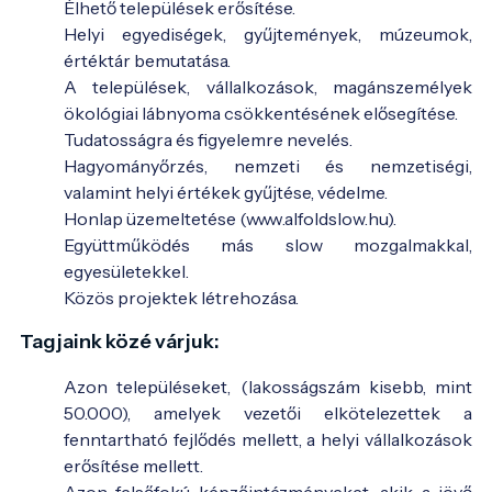
Élhető települések erősítése.
Helyi egyediségek, gyűjtemények, múzeumok,
értéktár bemutatása.
A települések, vállalkozások, magánszemélyek
ökológiai lábnyoma csökkentésének elősegítése.
Tudatosságra és figyelemre nevelés.
Hagyományőrzés, nemzeti és nemzetiségi,
valamint helyi értékek gyűjtése, védelme.
Honlap üzemeltetése (www.alfoldslow.hu).
Együttműködés más slow mozgalmakkal,
egyesületekkel.
Közös projektek létrehozása.
Tagjaink közé várjuk:
Azon településeket, (lakosságszám kisebb, mint
50.000), amelyek vezetői elkötelezettek a
fenntartható fejlődés mellett, a helyi vállalkozások
erősítése mellett.
Azon felsőfokú képzőintézményeket, akik a jövő