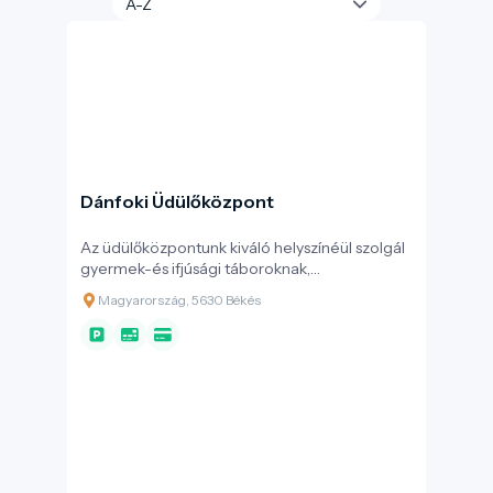
Dánfoki Üdülőközpont
Az üdülőközpontunk kiváló helyszínéül szolgál
gyermek-és ifjúsági táboroknak,
osztálykirándulásoknak, sport-és
Magyarország, 5630 Békés
edzőtáboroknak, céges, baráti, valamint
családi összejöveteleknek, kulturális
rendezvényeknek, gólyatáboroknak, illetve
biciklis és vízi túráknak egyaránt. Az itt
található strand és kikötő a mindenkori
kikapcsolódáshoz járul hozzá.