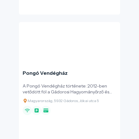
Pongó Vendégház
A Pongó Vendégház története: 2012-ben
vetődött föl a Gádorosi Hagyományőrző és
Faluszépítő Egyesület és Gádoros Nagyközség
Magyarország, 5932 Gádoros, Jókai utca 5
vezetésében először, hogy a Jókai utcában
lévő romos, volt pedagógus szolgálati lakást
fel kellene újítani és idegenforgalmi célokra
hasznosíthatóvá tenni. Ezért a
Hagyományőrző és Faluszépítő Egyesület
Gádoros Nagyközség Önkormányzatával