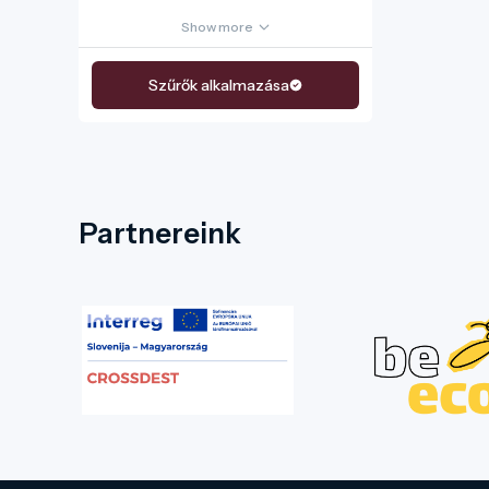
Show more
Szűrők alkalmazása
Partnereink