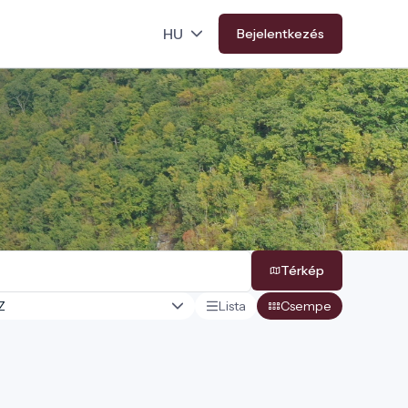
Bejelentkezés
Térkép
Lista
Csempe