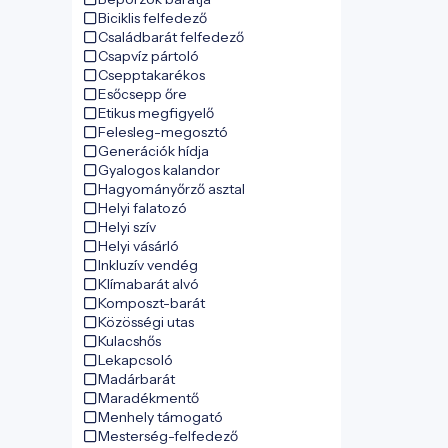
Biciklis felfedező
Családbarát felfedező
Csapvíz pártoló
Csepptakarékos
Esőcsepp őre
Etikus megfigyelő
Felesleg-megosztó
Generációk hídja
Gyalogos kalandor
Hagyományőrző asztal
Helyi falatozó
Helyi szív
Helyi vásárló
Inkluzív vendég
Klímabarát alvó
Komposzt-barát
Közösségi utas
Kulacshős
Lekapcsoló
Madárbarát
Maradékmentő
Menhely támogató
Mesterség-felfedező