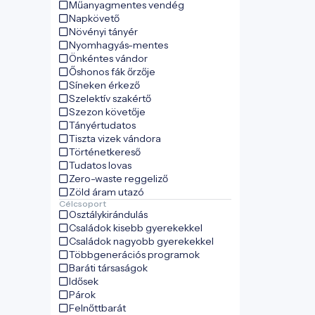
Műanyagmentes vendég
Napkövető
Növényi tányér
Nyomhagyás-mentes
Önkéntes vándor
Őshonos fák őrzője
Síneken érkező
Szelektív szakértő
Szezon követője
Tányértudatos
Tiszta vizek vándora
Történetkereső
Tudatos lovas
Zero-waste reggeliző
Zöld áram utazó
Célcsoport
Osztálykirándulás
Családok kisebb gyerekekkel
Családok nagyobb gyerekekkel
Többgenerációs programok
Baráti társaságok
Idősek
Párok
Felnőttbarát