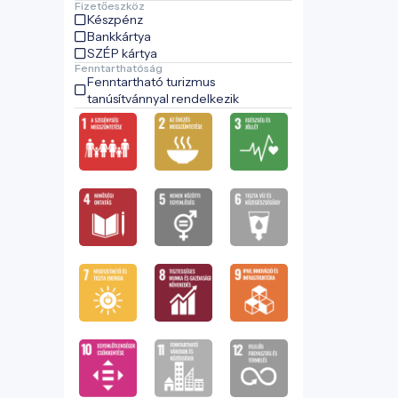
Fizetőeszköz
Készpénz
Bankkártya
SZÉP kártya
Fenntarthatóság
Fenntartható turizmus
tanúsítvánnyal rendelkezik