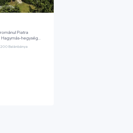
románul Piatra
 a Hagymás-hegység
latornya, amely 1608
5200 Balánbánya
rszint feletti
 méltóságteljesen
Csíki-medence északi
 is jelzi: ez a „magányos
n különválik a
öbbi részétől, merészen
lé.