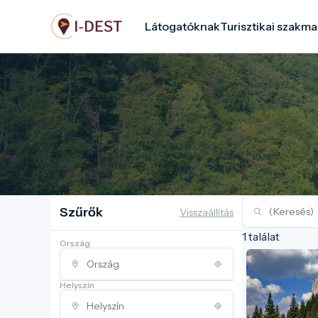
Ugrás
Látogatóknak
Turisztikai szakma
a
tartalomra
Szűrők
Visszaállítás
1 találat
Ország
Helyszín