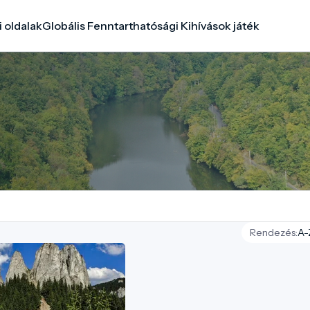
i oldalak
Globális Fenntarthatósági Kihívások játék
Rendezés: