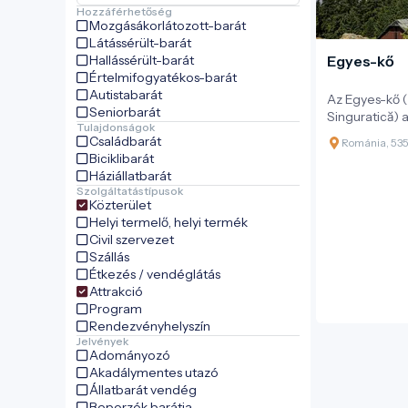
Hozzáférhetőség
Mozgásákorlátozott-barát
Látássérült-barát
Hallássérült-barát
Egyes-kő
Értelmifogyatékos-barát
Autistabarát
Az Egyes-kő (
Seniorbarát
Singuratică)
Tulajdonságok
ikonikus szik
Családbarát
Románia, 53
méteres tenge
Biciklibarát
magasságával
Háziállatbarát
emelkedik a 
Szolgáltatástípusok
peremén. Neve
Közterület
kő” látványosa
Helyi termelő, helyi termék
hegyvonulat t
Civil szervezet
törve az ég fe
Szállás
Étkezés / vendéglátás
Attrakció
Program
Rendezvényhelyszín
Jelvények
Adományozó
Akadálymentes utazó
Állatbarát vendég
Beporzók barátja