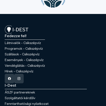
Fedezze fel!
Látnivalók - Csíkszépvíz
Programok - Csíkszépvíz
Szállások - Csíkszépvíz
Események - Csíkszépvíz
Vendéglátás - Csíkszépvíz
Hírek - Csíkszépvíz
I-Dest
ÁSZF partnereknek
Szolgáltatói kérdőív
Fenntarthatósági nyilatkozat