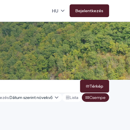
Bejelentkezés
Térkép
ezés:
Lista
Csempe