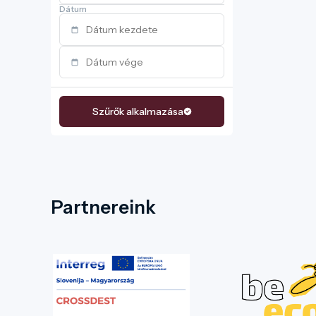
Dátum
Szűrők alkalmazása
Partnereink