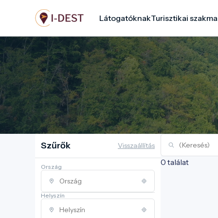
Ugrás
Látogatóknak
Turisztikai szakma
a
tartalomra
Szűrők
Visszaállítás
0 találat
Ország
Helyszín