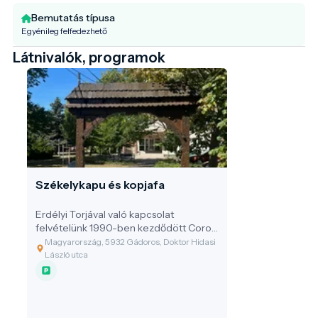
Bemutatás típusa
Egyénileg felfedezhető
Látnivalók, programok
Székelykapu és kopjafa
Erdélyi Torjával való kapcsolat
felvételünk 1990-ben kezdődött Coroi
Artúr akkori polgármesterrel történő
Magyarország, 5932 Gádoros, Doktor Hidasi
levelezéssel. Az 1990-es
László utca
Önkormányzati választást követően
Torja és Gádoros település közötti
kapcsolat felvétel megerősítést nyert,
és 1991 áprilisában az első találkozás