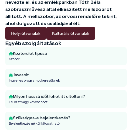
nevezte el, és az emlékparkban Tóth Béla 
szobrászművész által elkészített mellszobrot 
állított. A mellszobor, az orvosi rendelőre tekint, 
ahol dolgozott és családjával élt.
Helyi útvonalak
Kulturális útvonalak
Egyéb szolgáltatások
Közterület típusa
Szobor
Javasolt
Ingyenes programot keresőknek
Milyen hosszú időt lehet itt eltölteni?
Fél órát vagy kevesebbet
Szükséges-e bejelentkezés?
Bejelentkezés nélkül látogatható