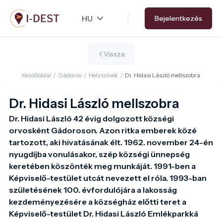
Ugrás
Bejelentkezés
a
tartalomra
Vissza
Kezdőoldal
/
Gádoros
/
Helyszínek
/
Dr. Hidasi László mellszobra
Dr. Hidasi László mellszobra
Dr. Hidasi László 42 évig dolgozott községi 
orvosként Gádoroson. Azon ritka emberek közé 
tartozott, aki hivatásának élt. 1962. november 24-én 
nyugdíjba vonulásakor, szép községi ünnepség 
keretében köszönték meg munkáját. 1991-ben a 
Képviselő-testület utcát nevezett el róla. 1993-ban 
születésének 100. évfordulójára a lakosság 
kezdeményezésére a községház előtti teret a 
Képviselő-testület Dr. Hidasi László Emlékparkká 