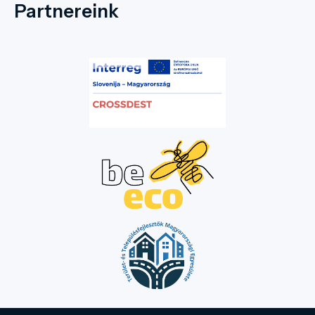
Partnereink
által elkészített mellszobrot állított. A
mellszobor, az orvosi rendelőre tekint, ahol
dolgozott és családjával élt.