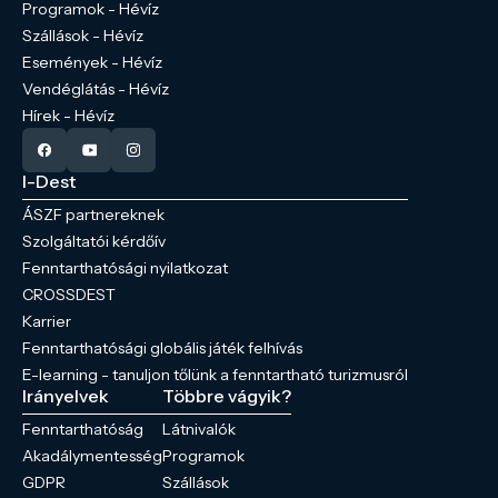
Programok - Hévíz
Szállások - Hévíz
Események - Hévíz
Vendéglátás - Hévíz
Hírek - Hévíz
I-Dest
ÁSZF partnereknek
Szolgáltatói kérdőív
Fenntarthatósági nyilatkozat
CROSSDEST
Karrier
Fenntarthatósági globális játék felhívás
E-learning - tanuljon tőlünk a fenntartható turizmusról
Irányelvek
Többre vágyik?
Fenntarthatóság
Látnivalók
Akadálymentesség
Programok
GDPR
Szállások