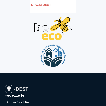
Fedezze fel!
Látnivalók - Hévíz