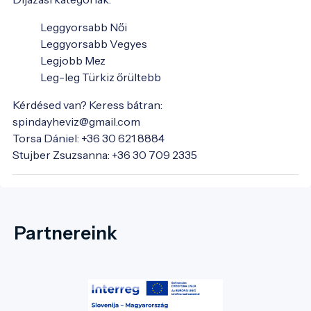
Leggyorsabb Női
Leggyorsabb Vegyes
Legjobb Mez
Leg-leg Türkiz őrültebb
Kérdésed van? Keress bátran:
spindayheviz@gmail.com
Torsa Dániel: +36 30 621 8884
Stujber Zsuzsanna: +36 30 709 2335
Partnereink