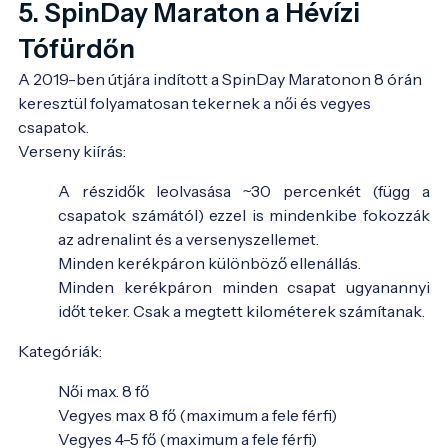
5. SpinDay Maraton a Hévízi
Tófürdőn
A 2019-ben útjára indított a SpinDay Maratonon 8 órán 
keresztül folyamatosan tekernek a női és vegyes 
csapatok.
Verseny kiírás:
A részidők leolvasása ~30 percenkét (függ a
csapatok számától) ezzel is mindenkibe fokozzák
az adrenalint és a versenyszellemet.
Minden kerékpáron különböző ellenállás.
Minden kerékpáron minden csapat ugyanannyi
időt teker. Csak a megtett kilométerek számítanak.
Kategóriák:
Női max. 8 fő
Vegyes max 8 fő (maximum a fele férfi)
Vegyes 4-5 fő (maximum a fele férfi)