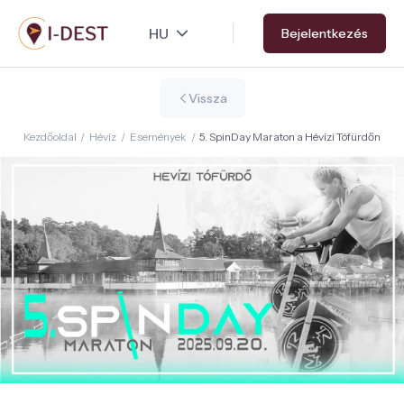
Ugrás
Bejelentkezés
a
tartalomra
Vissza
Kezdőoldal
/
Hévíz
/
Események
/
5. SpinDay Maraton a Hévízi Tófürdőn