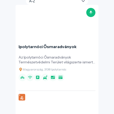
Ipolytarnóci Ősmaradványok
Az Ipolytarnóci Ősmaradványok
Természetvédelmi Terület világszerte ismert
őslénytani lelőhelyként számon tartott. Ez az
Magyarország, 3138 Ipolytarnóc
Európa-diplomás bemutatóhely egy 17 millió
évvel ezelőtti vulkáni katasztrófa által
betemetett területként ismert, amelyet
gyakran az „ősvilági Pompeii”-ként
emlegetnek.