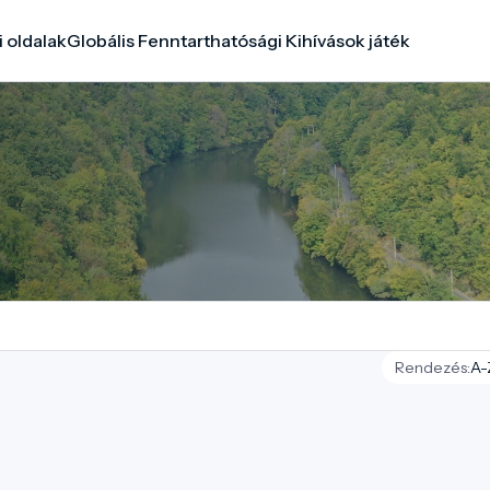
i oldalak
Globális Fenntarthatósági Kihívások játék
Rendezés: