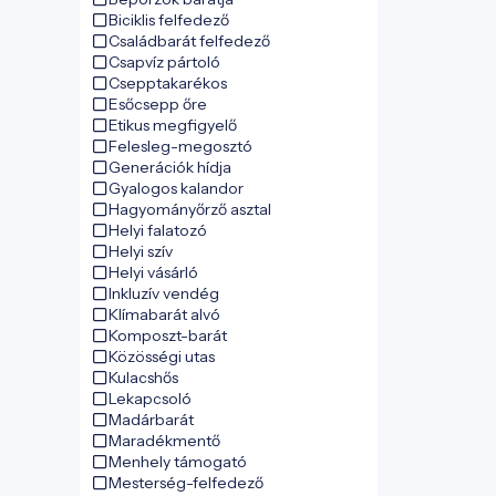
Biciklis felfedező
Családbarát felfedező
Csapvíz pártoló
Csepptakarékos
Esőcsepp őre
Etikus megfigyelő
Felesleg-megosztó
Generációk hídja
Gyalogos kalandor
Hagyományőrző asztal
Helyi falatozó
Helyi szív
Helyi vásárló
Inkluzív vendég
Klímabarát alvó
Komposzt-barát
Közösségi utas
Kulacshős
Lekapcsoló
Madárbarát
Maradékmentő
Menhely támogató
Mesterség-felfedező