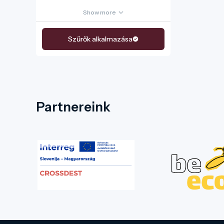
Show more
Szűrők alkalmazása
Partnereink