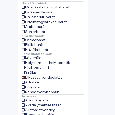
Hozzáférhetőség
Mozgásákorlátozott-barát
Látássérült-barát
Hallássérült-barát
Értelmifogyatékos-barát
Autistabarát
Seniorbarát
Tulajdonságok
Családbarát
Biciklibarát
Háziállatbarát
Szolgáltatástípusok
Közterület
Helyi termelő, helyi termék
Civil szervezet
Szállás
Étkezés / vendéglátás
Attrakció
Program
Rendezvényhelyszín
Jelvények
Adományozó
Akadálymentes utazó
Állatbarát vendég
Beporzók barátja