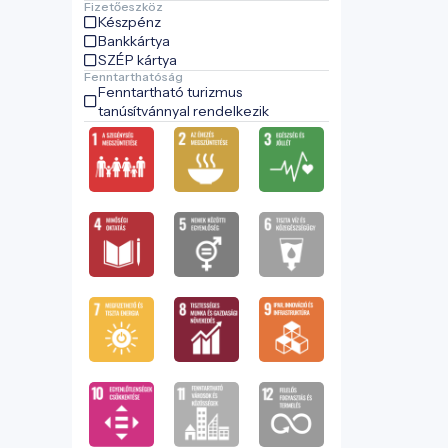
Fizetőeszköz
Készpénz
Bankkártya
SZÉP kártya
Fenntarthatóság
Fenntartható turizmus
tanúsítvánnyal rendelkezik