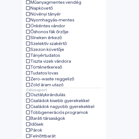
Műanyagmentes vendég
Napkövető
Növényi tányér
Nyomhagyás-mentes
Önkéntes vándor
Őshonos fák őrzője
Síneken érkező
Szelektív szakértő
Szezon követője
Tányértudatos
Tiszta vizek vándora
Történetkereső
Tudatos lovas
Zero-waste reggeliző
Zöld áram utazó
Célcsoport
Osztálykirándulás
Családok kisebb gyerekekkel
Családok nagyobb gyerekekkel
Többgenerációs programok
Baráti társaságok
Idősek
Párok
Felnőttbarát