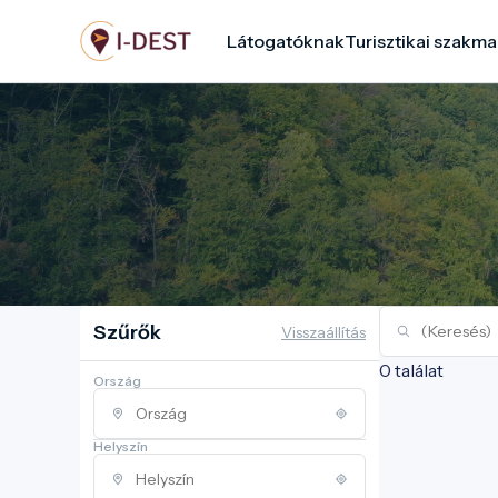
Ugrás
Látogatóknak
Turisztikai szakma
a
tartalomra
Szűrők
Visszaállítás
0 találat
Ország
Helyszín