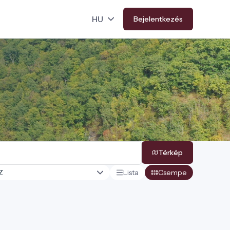
Bejelentkezés
Térkép
Lista
Csempe