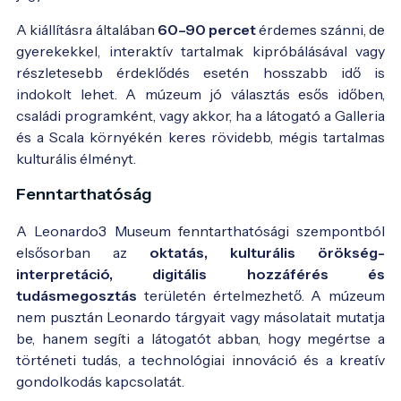
A kiállításra általában
60–90 percet
érdemes szánni, de
gyerekekkel, interaktív tartalmak kipróbálásával vagy
részletesebb érdeklődés esetén hosszabb idő is
indokolt lehet. A múzeum jó választás esős időben,
családi programként, vagy akkor, ha a látogató a Galleria
és a Scala környékén keres rövidebb, mégis tartalmas
kulturális élményt.
Fenntarthatóság
A Leonardo3 Museum fenntarthatósági szempontból
elsősorban az
oktatás, kulturális örökség-
interpretáció, digitális hozzáférés és
tudásmegosztás
területén értelmezhető. A múzeum
nem pusztán Leonardo tárgyait vagy másolatait mutatja
be, hanem segíti a látogatót abban, hogy megértse a
történeti tudás, a technológiai innováció és a kreatív
gondolkodás kapcsolatát.