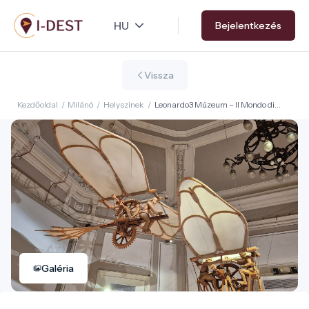
Ugrás
Bejelentkezés
a
tartalomra
Vissza
Kezdőoldal
/
Milánó
/
Helyszínek
/
Leonardo3 Múzeum – Il Mondo di
Leonardo
Galéria