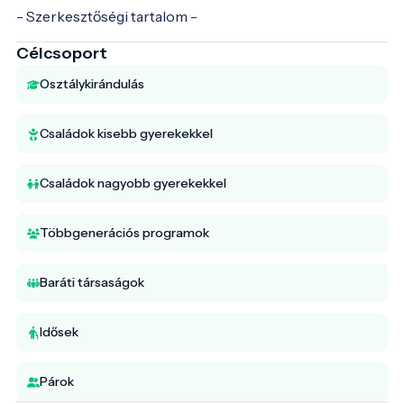
- Szerkesztőségi tartalom -
Célcsoport
Osztálykirándulás
Családok kisebb gyerekekkel
Családok nagyobb gyerekekkel
Többgenerációs programok
Baráti társaságok
Idősek
Párok