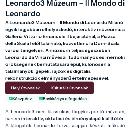
Leonardo3 Múzeum – Il Mondo di
Leonardo
A Leonardo3 Museum – Il Mondo di Leonardo Milánó 
egyik legjobban elhelyezkedő, interaktív múzeuma: a 
Galleria Vittorio Emanuele II bejáratánál, a Piazza 
della Scala felől található, közvetlenül a Dóm–Scala 
városi tengelyen. A múzeum teljes egészében 
Leonardo da Vinci művészi, tudományos és mérnöki 
örökségének bemutatására épül, különösen a 
találmányok, gépek, rajzok és digitális 
rekonstrukciók élményszerű értelmezésével.
Helyi útvonalak
Kulturális útvonalak
Készpénz
Bankkártya elfogadása
A Leonardo3 nem klasszikus, tárgyközpontú múzeum,
hanem
interaktív, oktatási és élményalapú kiállítótér
.
A látogatók Leonardo tervei alapján készült működő