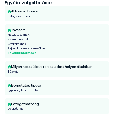
Egyéb szolgáltatások
Attrakció típusa
Látogatóközpont
Javasolt
Nászutasoknak
Kalandoroknak
Gyerekeknek
Rejtett kincseket keresőknek
További információ
Milyen hosszú időt tölt az adott helyen általában
1-2 órát
Bemutatás típusa
egyénileg felfedezhető
Látogathatóság
belépődíjas