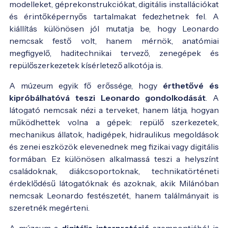
modelleket, géprekonstrukciókat, digitális installációkat
és érintőképernyős tartalmakat fedezhetnek fel. A
kiállítás különösen jól mutatja be, hogy Leonardo
nemcsak festő volt, hanem mérnök, anatómiai
megfigyelő, haditechnikai tervező, zenegépek és
repülőszerkezetek kísérletező alkotója is.
A múzeum egyik fő erőssége, hogy
érthetővé és
kipróbálhatóvá teszi Leonardo gondolkodását
. A
látogató nemcsak nézi a terveket, hanem látja, hogyan
működhettek volna a gépek: repülő szerkezetek,
mechanikus állatok, hadigépek, hidraulikus megoldások
és zenei eszközök elevenednek meg fizikai vagy digitális
formában. Ez különösen alkalmassá teszi a helyszínt
családoknak, diákcsoportoknak, technikatörténeti
érdeklődésű látogatóknak és azoknak, akik Milánóban
nemcsak Leonardo festészetét, hanem találmányait is
szeretnék megérteni.
A múzeum a
digitális interpretáció
szempontjából is