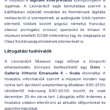
izgalmas. A Leonardo3 saját bemutatása szerint a
kiállításban működő modellek és festmények digitális
restaurációi is szerepelnek; az audioguide több nyelven
elérhető, többek között angolul, németül, franciául,
olaszul, portugálul, oroszul, spanyolul és kínaiul. A
múzeum emellett ICOM-intézményi tag, és megkapta az
Olasz Köztársaság elnökének elismerését is.
Látogatási tudnivalók
A Leonardo3 Museum nagy előnye a központi
elhelyezkedés: könnyen beilleszthető egy
Dóm –
Galleria Vittorio Emanuele II – Scala
útvonalba. A
hivatalos információk szerint a múzeum minden nap
nyitva tart; áprilistól szeptemberig általában 9:30–21:00,
októbertől márciusig 9:30–20:00 között, és csak
december 25-én zárva tart. Látogatás előtt érdemes a
hivatalos oldalon ellenőrizni az aktuális időpontokat és
jegyinformációkat.