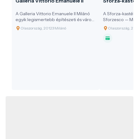
Galleria Vittorio Emanuele II
Sforza-kastél
A Galleria Vittorio Emanuele II Milánó
A Sforza-kastély —
egyik legismertebb építészeti és városi
Sforzesco — Milá
ikonja. A Dóm tér és a Scala operaház
történelmi épülete
Olaszország, 20123 Milánó
Olaszország, 20121
közötti fedett átjáró nem egyszerű
központja. A váro
bevásárlógaléria, hanem Milánó
tértől gyalogosan 
történelmi „nappalija”: reprezentatív
távolságban áll, 
találkozóhely, városi sétaútvonal,
a Parco Sempione
luxuskereskedelmi központ és
nemcsak egy látv
építészeti látványosság egyszerre. A
erődítmény, hane
YesMilano hivatalos városi turisztikai
legjelentősebb m
oldala is Milánó „grand drawing room”-
jaként írja le, vagyis a város elegáns
fogadószobájaként.