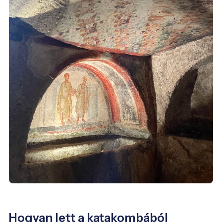
Hogyan lett a katakombából