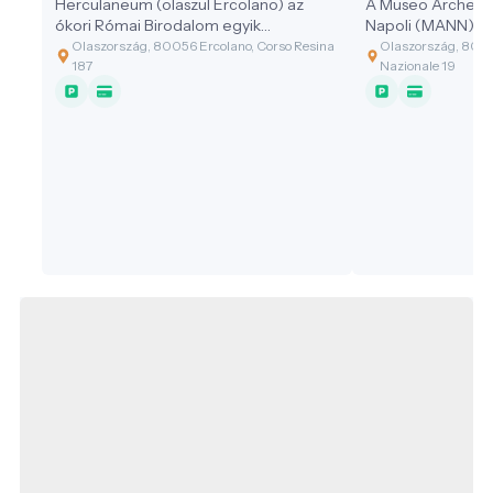
Herculaneum (olaszul Ercolano) az
A Museo Archeolo
ókori Római Birodalom egyik
Napoli (MANN) az 
legkülönlegesebben megőrződött
a Vezúv környéki ó
Olaszország, 80056 Ercolano, Corso Resina
Olaszország, 8013
városi lelőhelye. A Nápolyi-öböl
„összeáll”. Ha Po
187
Nazionale 19
térségében, a Vezúv nyugati lábánál
Herculaneumba is
fekvő települést a Kr. u. 79-es
jó ötlet először id
vulkánkitörés temette be, ugyanabban
azokat a mozaikok
a katasztrófában, amely Pompejit is
hétköznapi tárgy
elpusztította. A két helyszín mégis
segítenek elképzel
eltérő élményt ad: Herculaneum kisebb
római mindennap
kiterjedésű, „sűrűbb” városszövettel, és
csak a romok, h
olyan konzerválódási jelenségekkel,
szintjén is.
amelyek ritkák a mediterrán
régészetben.