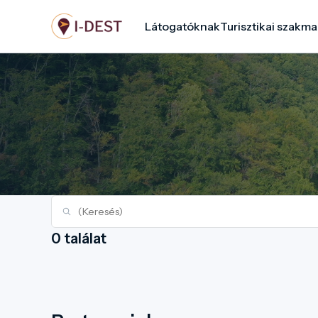
Ugrás
Látogatóknak
Turisztikai szakma
a
tartalomra
0 találat