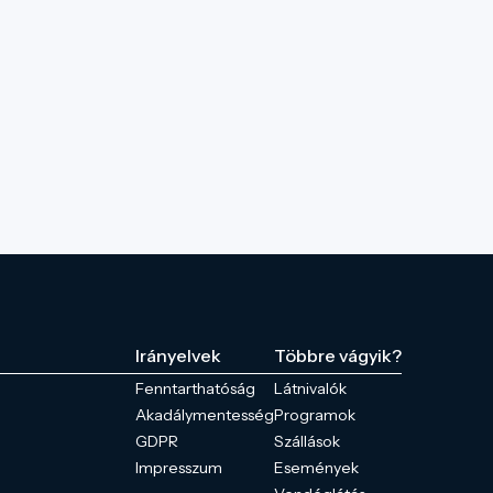
Irányelvek
Többre vágyik?
Fenntarthatóság
Látnivalók
Akadálymentesség
Programok
GDPR
Szállások
Impresszum
Események