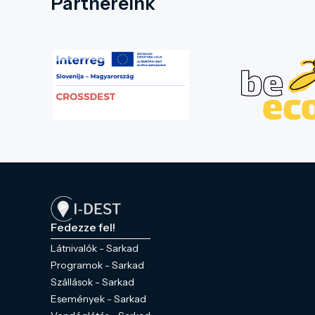
Partnereink
Fedezze fel!
Látnivalók - Sarkad
Programok - Sarkad
Szállások - Sarkad
Események - Sarkad