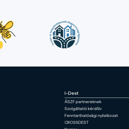
I-Dest
ÁSZF partnereknek
Szolgáltatói kérdőív
Fenntarthatósági nyilatkozat
CROSSDEST