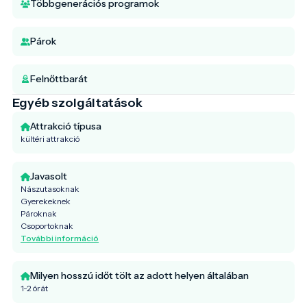
Többgenerációs programok
Párok
Felnőttbarát
Egyéb szolgáltatások
Attrakció típusa
kültéri attrakció
Javasolt
Nászutasoknak
Gyerekeknek
Pároknak
Csoportoknak
További információ
Milyen hosszú időt tölt az adott helyen általában
1-2 órát