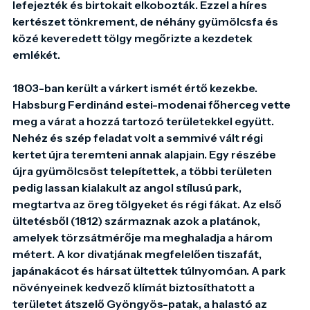
lefejezték és birtokait elkobozták. Ezzel a híres 
kertészet tönkrement, de néhány gyümölcsfa és 
közé keveredett tölgy megőrizte a kezdetek 
emlékét.

1803-ban került a várkert ismét értő kezekbe. 
Habsburg Ferdinánd estei-modenai főherceg vette 
meg a várat a hozzá tartozó területekkel együtt. 
Nehéz és szép feladat volt a semmivé vált régi 
kertet újra teremteni annak alapjain. Egy részébe 
újra gyümölcsöst telepítettek, a többi területen 
pedig lassan kialakult az angol stílusú park, 
megtartva az öreg tölgyeket és régi fákat. Az első 
ültetésből (1812) származnak azok a platánok, 
amelyek törzsátmérője ma meghaladja a három 
métert. A kor divatjának megfelelően tiszafát, 
japánakácot és hársat ültettek túlnyomóan. A park 
növényeinek kedvező klímát biztosíthatott a 
területet átszelő Gyöngyös-patak, a halastó az 