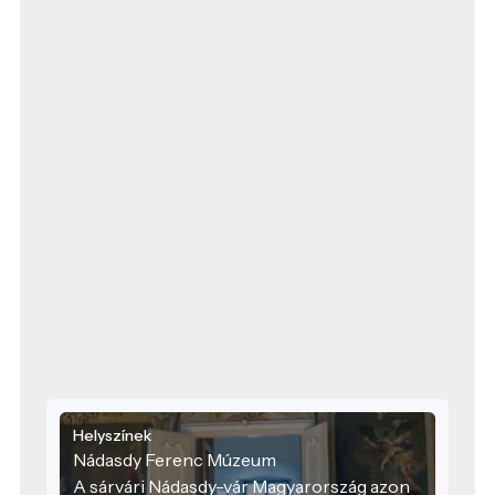
Helyszínek
Nádasdy Ferenc Múzeum
A sárvári Nádasdy-vár Magyarország azon