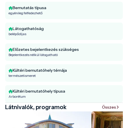
Bemutatás típusa
egyénileg felfedezhető
Látogathatóság
belépődíjas
Előzetes bejelentkezés szükséges
Bejelentkezés nélkül látogatható
Kültéri bemutatóhely témája
természetismeret
Kültéri bemutatóhely típusa
Arborétum
Látnivalók, programok
Összes