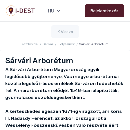
Ugrás
Bejelentkezés
a
tartalomra
Vissza
Kezdőoldal
/
Sárvár
/
Helyszínek
/
Sárvári Arborétum
Sárvári Arborétum
A Sárvári Arborétum Magyarország egyik 
legidősebb gyűjteménye, Vas megye arborétumai 
közül a legelső írásos emlékek Sárváron fedezhetők 
fel. A mai arborétum elődjét 1546-ban alapították, 
gyümölcsös és zöldségeskertként.

A kertészkedés egészen 1671-ig virágzott, amikoris 
III. Nádasdy Ferencet, az akkori országbírót a 
Wesselényi-összeesküvésben való részvételéért 