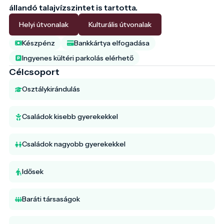
állandó talajvízszintet is tartotta. 
Helyi útvonalak
Kulturális útvonalak
Készpénz
Bankkártya elfogadása
Ingyenes kültéri parkolás elérhető
Célcsoport
Osztálykirándulás
Családok kisebb gyerekekkel
Családok nagyobb gyerekekkel
Idősek
Baráti társaságok