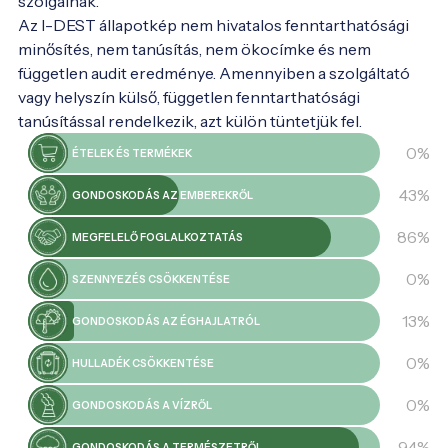
szolgálnak.
Az I-DEST állapotkép nem hivatalos fenntarthatósági
minősítés, nem tanúsítás, nem ökocímke és nem
független audit eredménye. Amennyiben a szolgáltató
vagy helyszín külső, független fenntarthatósági
tanúsítással rendelkezik, azt külön tüntetjük fel.
0%
ÉTELEK ÉS TERMÉKEK
43%
GONDOSKODÁS AZ EMBEREKRŐL
86%
MEGFELELŐ FOGLALKOZTATÁS
0%
SZENNYEZÉS CSÖKKENTÉSE
13%
GONDOSKODÁS AZ ÉGHAJLATRÓL
0%
HULLADÉK CSÖKKENTÉSE
0%
GONDOSKODÁS A VÍZRŐL
94%
GONDOSKODÁS A TERMÉSZETRŐL