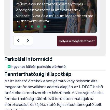
műemlékei közé tartozik, amely teljes
épségben vészelte át az évszázadok
viharait. A vár és a múzeum legszebb terme
Sárvár Várkerület utca 1
a Nádasdy III. Ferenc által építtetett
díszterem. Az 1653-ban elkészült
mennyezeti freskók a törökellenes
háborúk hősének, Nádasdy II. Ferencnek, a
Helyszín megtekintése
híres „fekete bégnek” 1591 és 1602 között
vívott csatáit ábrázolják. A múzeum
iparművészeti gyűjteménye is sokrétű. A
Parkolási információ
huszártörténeti kiállítás a gyűjtemény
Ingyenes kültéri parkolás elérhető
Európa egyetlen látogatható önálló
Fenntarthatósági állapotkép
huszár-kiállítása. A térképtörténeti kiállítás
16-18. századi eredeti térképmetszetek,
Az itt látható értékek a szolgáltató vagy helyszín által
Magyarországot és környékét ábrázolják.
megadott önbevallásos adatok alapján, az I-DEST belső
Áldozz időt a múzeum kincseinek
önértékelő rendszerében készülnek. A visszajelzések a
megismerésére. Lépj be az időtlen titkok
fenntarthatóság különböző területein mutatják az
kapuján! Megéri.
előrehaladást, és tájékoztató, fejlesztést támogató célt