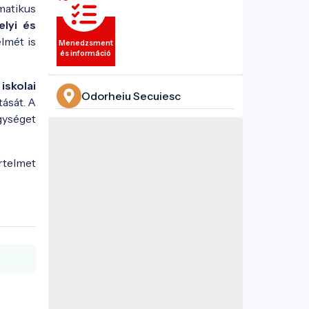
matikus
elyi és
lmét is
Menedzsment
és információ
skolai
Odorheiu Secuiesc
ását. A
egységet
rtelmet