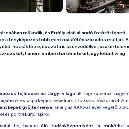
osában működik, és Erdély első állandó fotótörténeti 
be a fényképezés több mint másfél évszázados múltját. A 
l hozták létre, és azóta is szenvedéllyel, szakértelem
zközöket, hanem emberi történeteket, egy letűnt világ 
épezés fejlődése és tárgyi világa
áll: régi kamerák, nagyít
negatívok és papírképek mesélnek a fotózás hőskoráról. A
fényképek gyűjteménye
, amely az 1800-as évek végétől a 20
ól és portrékultúrájáról.
 mutat be, hanem
élő tudásközpontként is működik
: 