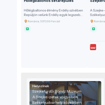
Hőlégballonos sétarepülés
Szejkef
Hőlégballonos élmény Erdély szívében
A Szejke-
Repüljön velünk Erdély egyik legszebb
Székelyu
vidékén, ahonnan tiszta időben szinte
elhelyezk
Románia, 537099 Farcád
Románia,
az egész Erdélyi-medencét beláthatja!
óta a szék
Hőlégballonos szolgáltatásunk nem
kultúrájá
csupán egy utazás – ez egy
forrásokat
lélegzetelállító élmény a felhők felett.
mely jell
Tapasztalt pilótánk vezetésével
petróleum
biztonságban és teljes nyugalomban
18. száza
élvezheti a táj csendes szépségét,
ivóvízkén
miközben páratlan kilátás nyílik a
2 500 kül
Kárpátok vonulataira és a történelmi
amelyek v
tájra. Ideális élmény mindazoknak, akik
összetéte
valami igazán különlegesre vágynak
és kulturá
Erdélyben.
Helyszínek
Szejkefürdői Borvíz Múzeum
A Szejke-patak völgyében,
Székelyudvarhely közelében