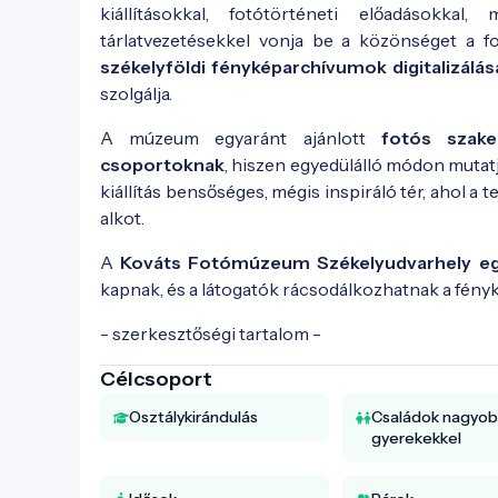
kiállításokkal, fotótörténeti előadásokkal
tárlatvezetésekkel vonja be a közönséget a fo
székelyföldi fényképarchívumok digitalizál
szolgálja.
A múzeum egyaránt ajánlott
fotós szake
csoportoknak
, hiszen egyedülálló módon mutat
kiállítás bensőséges, mégis inspiráló tér, ahol 
alkot.
A
Kováts Fotómúzeum Székelyudvarhely egy
kapnak, és a látogatók rácsodálkozhatnak a fényk
- szerkesztőségi tartalom -
Célcsoport
Osztálykirándulás
Családok nagyo
gyerekekkel