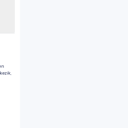
en
kezik,