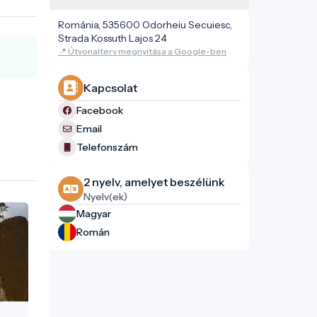
Románia, 535600 Odorheiu Secuiesc,
Strada Kossuth Lajos 24
📍 Útvonalterv megnyitása a Google-ben
Kapcsolat
Facebook
Email
Telefonszám
2 nyelv, amelyet beszélünk
Nyelv(ek)
Magyar
Román