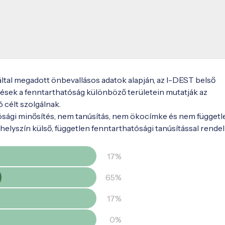
 által megadott önbevallásos adatok alapján, az I-DEST belső
ések a fenntarthatóság különböző területein mutatják az
ó célt szolgálnak.
ósági minősítés, nem tanúsítás, nem ökocímke és nem függetl
elyszín külső, független fenntarthatósági tanúsítással rendel
17%
65%
17%
0%