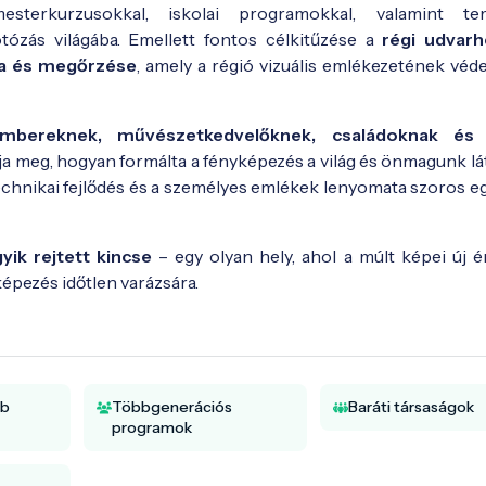
, mesterkurzusokkal, iskolai programokkal, valamint te
tózás világába. Emellett fontos célkitűzése a
régi udvarh
ása és megőrzése
, amely a régió vizuális emlékezetének véde
mbereknek, művészetkedvelőknek, családoknak és i
ja meg, hogyan formálta a fényképezés a világ és önmagunk lát
a technikai fejlődés és a személyes emlékek lenyomata szoros 
ik rejtett kincse
– egy olyan hely, ahol a múlt képei új é
épezés időtlen varázsára.
bb
Többgenerációs
Baráti társaságok
programok