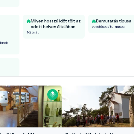
Milyen hosszú időt tölt az
Bemutatás típusa
adott helyen általában
vezetéses / turnusos
1-2 órát
őknek