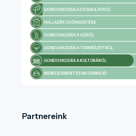
GONDOSKODÁS AZ ÉGHAJLATRÓL
HULLADÉK CSÖKKENTÉSE
GONDOSKODÁS A VÍZRŐL
GONDOSKODÁS A TERMÉSZETRŐL
GONDOSKODÁS A KULTÚRÁRÓL
MENEDZSMENT ÉS INFORMÁCIÓ
Partnereink