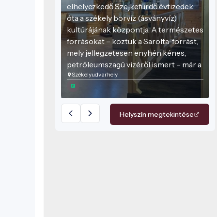
elhelyezkedő Szejkefürdő évtizedek
óta a székely borvíz (ásványvíz)
kultúrájának központja. A természetes
forrásokat – köztük a Sarolta-forrást,
mely jellegzetesen enyhén kénes,
petróleumszagú vizéről ismert – már a
Székelyudvarhely
18. századtól használták gyógyító
ivóvízként. Hargita megyében közel
2 500 különböző borvízforrás
található, amelyek változatos ásványi
Helyszín megtekintése
összetételben nyújtanak
egészségügyi és kulturális élményt.