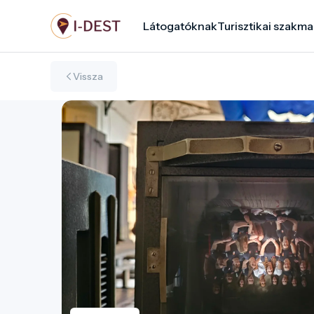
Ugrás
Látogatóknak
Turisztikai szakma
a
tartalomra
Vissza