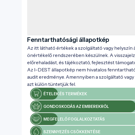
Fenntarthatósági állapotkép
Az itt látható értékek a szolgáltató vagy helyszín
önértékelő rendszerében készülnek. A visszajelz
előrehaladást, és tájékoztató, fejlesztést támogat
Az I-DEST állapotkép nem hivatalos fenntarthat
audit eredménye. Amennyiben a szolgáltató vagy h
azt külön tüntetjük fel.
ÉTELEK ÉS TERMÉKEK
GONDOSKODÁS AZ EMBEREKRŐL
MEGFELELŐ FOGLALKOZTATÁS
SZENNYEZÉS CSÖKKENTÉSE