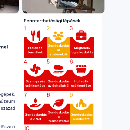
Fenntarthatósági lépések
1
2
3
mel 
Gondoskodás
Ételek és
Megfelelő
az
termékek
foglalkoztatás
emberekről
4
5
6
Szennyezés
Gondoskodás
Hulladék
csökkentése
az éghajlatról
csökkentése
ógépek,
7
8
9
 múzeum
. század
Gondoskodás
Gondoskodás
Gondoskodás
a
a vízről
a kultúráról
természetről
időszaki
10