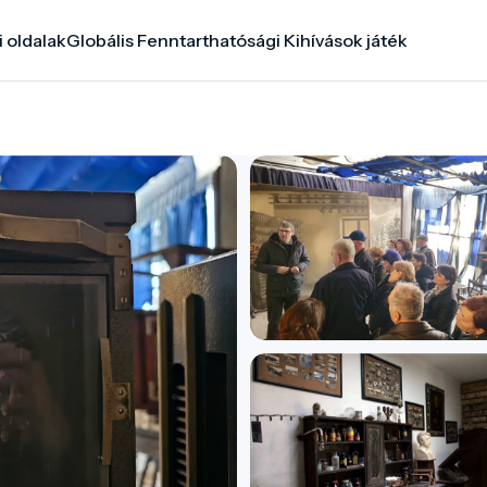
i oldalak
Globális Fenntarthatósági Kihívások játék