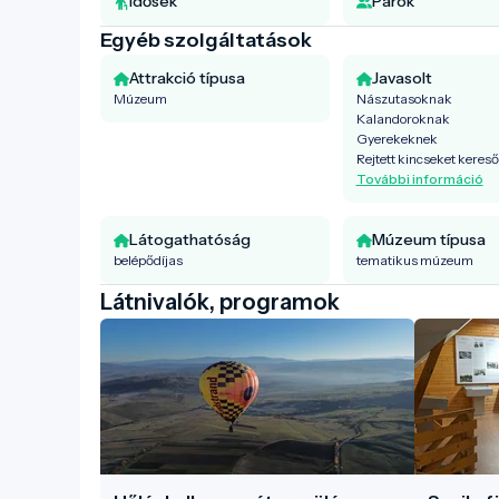
Idősek
Párok
Egyéb szolgáltatások
Attrakció típusa
Javasolt
Múzeum
Nászutasoknak
Kalandoroknak
Gyerekeknek
Rejtett kincseket keres
További információ
Látogathatóság
Múzeum típusa
belépődíjas
tematikus múzeum
Látnivalók, programok