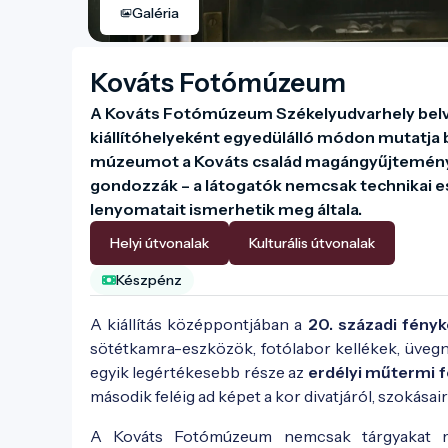
Galéria
Kováts Fotómúzeum
A Kováts Fotómúzeum Székelyudvarhely belvár
kiállítóhelyeként egyedülálló módon mutatja 
múzeumot a Kováts család magángyűjteményébő
gondozzák – a látogatók nemcsak technikai es
lenyomatait ismerhetik meg általa.
Helyi útvonalak
Kulturális útvonalak
Készpénz
A kiállítás középpontjában a
20. századi fényk
sötétkamra-eszközök, fotólabor kellékek, üveg
egyik legértékesebb része az
erdélyi műtermi 
második feléig ad képet a kor divatjáról, szokásair
A Kováts Fotómúzeum nemcsak tárgyakat