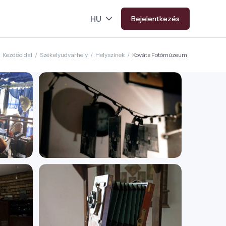
Bejelentkezés
Kezdőoldal
/
Székelyudvarhely
/
Helyszínek
/
Kováts Fotómúzeum