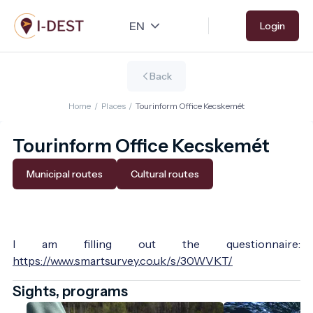
Skip
Login
to
main
content
Back
Home
/
Places
/
Tourinform Office Kecskemét
Tourinform Office Kecskemét
Municipal routes
Cultural routes
I am filling out the questionnaire:
https://www.smartsurvey.co.uk/s/30WVKT/
Sights, programs