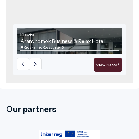
Places
Aranyhomok Business & Relax Hotel
Kecskemét Kossuth tér 3
View Place
Our partners