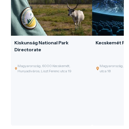
Kiskunság National Park
Kecskemét Pl
Directorate
Magyarország, 6000 Kecskemét,
Magyarország, 60
Hunyadiváros, Liszt Ferenc utca 19
utca 18