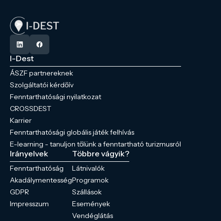
I-Dest
ÁSZF partnereknek
Szolgáltatói kérdőív
Fenntarthatósági nyilatkozat
CROSSDEST
Karrier
Fenntarthatósági globális játék felhívás
E-learning - tanuljon tőlünk a fenntartható turizmusról
Irányelvek
Többre vágyik?
Fenntarthatóság
Látnivalók
Akadálymentesség
Programok
GDPR
Szállások
Impresszum
Események
Vendéglátás