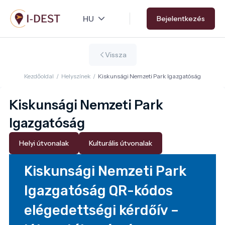
Ugrás
Bejelentkezés
a
tartalomra
Vissza
Kezdőoldal
/
Helyszínek
/
Kiskunsági Nemzeti Park Igazgatóság
Kiskunsági Nemzeti Park
Igazgatóság
Helyi útvonalak
Kulturális útvonalak