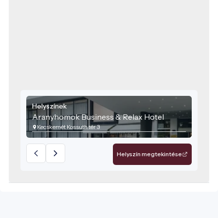
Helyszínek
Aranyhomok Business & Relax Hotel
Kecskemét Kossuth tér 3
Helyszín megtekintése