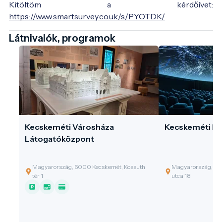
Kitöltöm a kérdőívet:
https://www.smartsurvey.co.uk/s/PYOTDK/
Látnivalók, programok
Kecskeméti Városháza
Kecskeméti Pl
Látogatóközpont
Magyarország, 6000 Kecskemét, Kossuth
Magyarország, 60
tér 1
utca 18