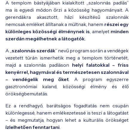
A templom bástyájában kialakított „szalonnás padlás”
ma is egyedi módon őrzi a közösség hagyományait. A
gerendákra akasztott, házi készítésű szalonnák
nemcsak emléket állítanak a múltnak, hanem
részei egy
különleges közösségi élménynek is
, amelyet
minden
szerdán megélhetnek a látogatók
.
A „
szalonnás szerdák
” nevű program során a vendégek
vezetett túrán ismerhetik meg a templom történetét,
majd a szalonnás padláson
helyi falatokkal – friss
kenyérrel, hagymával és természetesen szalonnával
– vendégelik meg őket
. A program egyszerre
gasztronómiai kaland, közösségi élmény és élő
örökségbemutatás.
Ez a rendhagyó, barátságos fogadtatás nem csupán
különlegessé, hanem emlékezetessé is teszi a látogatást
– és megmutatja, hogyan lehet a kulturális örökséget
ízlelhetően fenntartani
.