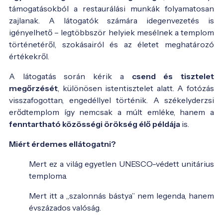
támogatásokból a restaurálási munkák folyamatosan
zajlanak. A látogatók számára idegenvezetés is
igényelhető – legtöbbször helyiek mesélnek a templom
történetéről, szokásairól és az életet meghatározó
értékekről.
A látogatás során kérik a
csend és tisztelet
megőrzését
, különösen istentisztelet alatt. A fotózás
visszafogottan, engedéllyel történik. A székelyderzsi
erődtemplom így nemcsak a múlt emléke, hanem a
fenntartható közösségi örökség élő példája
is.
Miért érdemes ellátogatni?
Mert ez a világ egyetlen UNESCO-védett unitárius
temploma.
Mert itt a „szalonnás bástya” nem legenda, hanem
évszázados valóság.