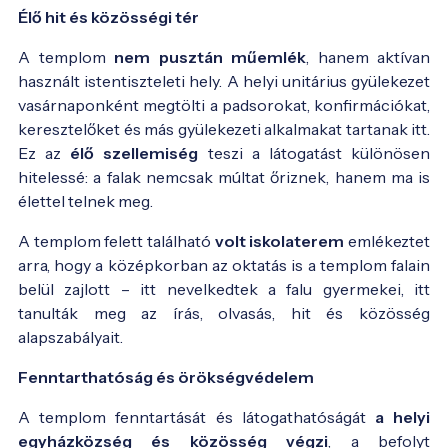
Élő hit és közösségi tér
A templom
nem pusztán műemlék
, hanem aktívan
használt istentiszteleti hely. A helyi unitárius gyülekezet
vasárnaponként megtölti a padsorokat, konfirmációkat,
keresztelőket és más gyülekezeti alkalmakat tartanak itt.
Ez az
élő szellemiség
teszi a látogatást különösen
hitelessé: a falak nemcsak múltat őriznek, hanem ma is
élettel telnek meg.
A templom felett található
volt iskolaterem
emlékeztet
arra, hogy a középkorban az oktatás is a templom falain
belül zajlott – itt nevelkedtek a falu gyermekei, itt
tanulták meg az írás, olvasás, hit és közösség
alapszabályait.
Fenntarthatóság és örökségvédelem
A templom fenntartását és látogathatóságát
a helyi
egyházközség és közösség végzi
, a befolyt