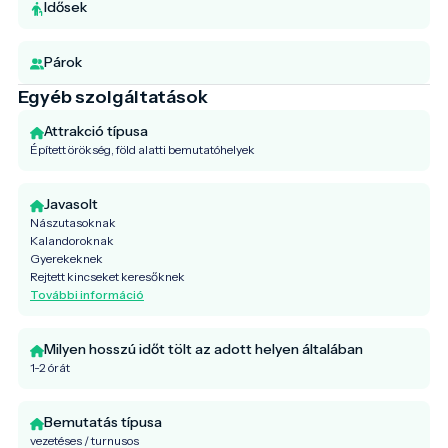
Idősek
Párok
Egyéb szolgáltatások
Attrakció típusa
Épített örökség, föld alatti bemutatóhelyek
Javasolt
Nászutasoknak
Kalandoroknak
Gyerekeknek
Rejtett kincseket keresőknek
További információ
Milyen hosszú időt tölt az adott helyen általában
1-2 órát
Bemutatás típusa
vezetéses / turnusos