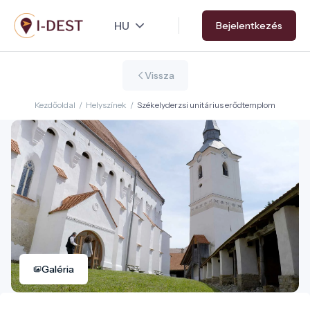
Ugrás
Bejelentkezés
a
tartalomra
Vissza
Kezdőoldal
/
Helyszínek
/
Székelyderzsi unitárius erődtemplom
Galéria