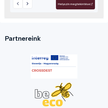
épített emléke, hanem az egyetlen
Helyszín megtekintése
unitárius templom a világon, amely
UNESCO világörökségi védelem alatt áll. Az
épület alapjai a 13. századból származnak:
eredetileg román stílusú templom volt,
amelyet a 15–16. században erődítetté
Partnereink
alakítottak a török és tatár betörések
fenyegetése miatt. Az erődfalak, bástyák,
lőrések és védőjáratok máig jól kivehetők,
és a múlt védekező stratégiáiról mesélnek.