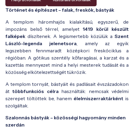
Történet és építészet – falak, freskók, bástyák
A templom háromhajós kialakítású, egyszerű, de
impozáns belső térrel, amelyet
1419 körül készült
falképek
díszítenek. A legismertebb közülük a
Szent
László-legenda jelenetsora
, amely az egyik
legszebben fennmaradt középkori freskóciklus a
régióban. A gótikus szentély kőfaragásai, a karzat és a
kazettás mennyezet mind a helyi mesterek tudását és a
közösség elkötelezettségét tükrözik.
A templom tornyát, bástyáit és padlásait évszázadokon
át
többfunkciós célra
használták: nemcsak védelmi
szerepet töltöttek be, hanem
élelmiszerraktárként
is
szolgáltak.
Szalonnás bástyák – közösségi hagyomány minden
szerdán