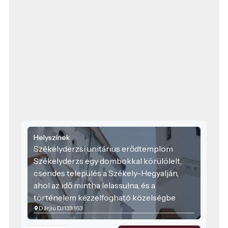
Helyszínek
Székelyderzsi unitárius erődtemplom
Székelyderzs egy dombokkal körülölelt,
csendes település a Székely-Hegyalján,
ahol az idő mintha lelassulna, és a
történelem kézzelfogható közelségbe
Dârjiu DJ133 163
kerülne. A falu közepén álló unitárius
erődtemplom nem csupán a táj látványos