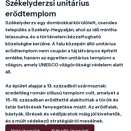
Székelyderzsi unitárius
erődtemplom
Székelyderzs egy dombokkal körülölelt, csendes 
település a Székely-Hegyalján, ahol az idő mintha 
lelassulna, és a történelem kézzelfogható 
közelségbe kerülne. A falu közepén álló unitárius 
erődtemplom nem csupán a táj látványos épített 
emléke, hanem az egyetlen unitárius templom a 
világon, amely UNESCO világörökségi védelem alatt 
áll.

Az épület alapjai a 13. századból származnak: 
eredetileg román stílusú templom volt, amelyet a 
15–16. században erődítetté alakítottak a török és 
tatár betörések fenyegetése miatt. Az erődfalak, 
bástyák, lőrések és védőjáratok máig jól kivehetők, 
és a múlt védekező stratégiáiról mesélnek.
Helyi útvonalak
Kulturális útvonalak