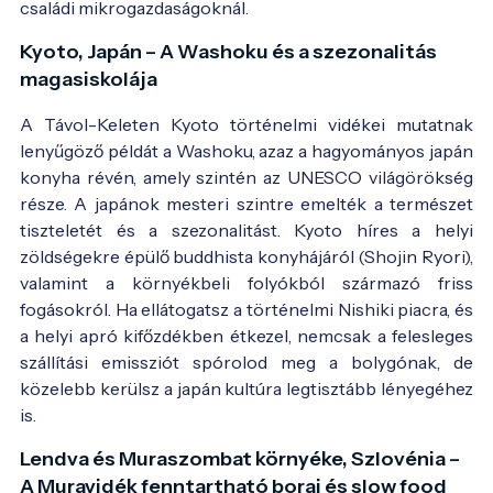
családi mikrogazdaságoknál.
Kyoto, Japán – A Washoku és a szezonalitás
magasiskolája
A Távol-Keleten Kyoto történelmi vidékei mutatnak
lenyűgöző példát a Washoku, azaz a hagyományos japán
konyha révén, amely szintén az UNESCO világörökség
része. A japánok mesteri szintre emelték a természet
tiszteletét és a szezonalitást. Kyoto híres a helyi
zöldségekre épülő buddhista konyhájáról (Shojin Ryori),
valamint a környékbeli folyókból származó friss
fogásokról. Ha ellátogatsz a történelmi Nishiki piacra, és
a helyi apró kifőzdékben étkezel, nemcsak a felesleges
szállítási emissziót spórolod meg a bolygónak, de
közelebb kerülsz a japán kultúra legtisztább lényegéhez
is.
Lendva és Muraszombat környéke, Szlovénia –
A Muravidék fenntartható borai és slow food