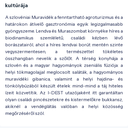
kultúrája
A szlovéniai Muravidék a fenntartható agroturizmus és a
határokon átívelő gasztronómia egyik legizgalmasabb
gyöngyszeme. Lendva és Muraszombat környéke híres a
biodinamikus szemléletű, családi kézben lévő
borászatairól, ahol a híres lendvai borút mentén szinte
vegyszermentesen, a természettel tökéletes
összhangban nevelik a szőlőt. A térség konyhája a
szlovén és a magyar hagyományok zseniális fúziója: a
helyi tökmagolajjal meglocsolt saláták, a hagyományos
muravidéki gibanica, valamint a helyi hajdina- és
tönkölybúzából készült ételek mind-mind a táj hiteles
ízeit közvetítik. Az I-DEST utazójaként itt garantáltan
olyan családi pincészetekre és kistermelőkre bukkansz,
akiknél a vendéglátás valóban a helyi közösség
megőrzéséről szól.