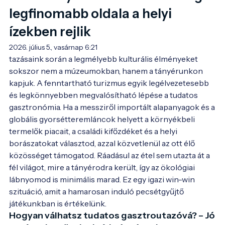
legfinomabb oldala a helyi
ízekben rejlik
2026. július 5., vasárnap 6:21
tazásaink során a legmélyebb kulturális élményeket 
sokszor nem a múzeumokban, hanem a tányérunkon 
kapjuk. A fenntartható turizmus egyik legélvezetesebb 
és legkönnyebben megvalósítható lépése a tudatos 
gasztronómia. Ha a messziről importált alapanyagok és a 
globális gyorsétteremláncok helyett a környékbeli 
termelők piacait, a családi kifőzdéket és a helyi 
borászatokat választod, azzal közvetlenül az ott élő 
közösséget támogatod. Ráadásul az étel sem utazta át a 
fél világot, mire a tányérodra került, így az ökológiai 
lábnyomod is minimális marad. Ez egy igazi win-win 
szituáció, amit a hamarosan induló pecsétgyűjtő 
játékunkban is értékelünk.
Hogyan válhatsz tudatos gasztroutazóvá? – Jó