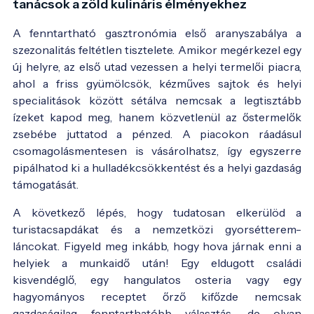
tanácsok a zöld kulináris élményekhez
A fenntartható gasztronómia első aranyszabálya a
szezonalitás feltétlen tisztelete. Amikor megérkezel egy
új helyre, az első utad vezessen a helyi termelői piacra,
ahol a friss gyümölcsök, kézműves sajtok és helyi
specialitások között sétálva nemcsak a legtisztább
ízeket kapod meg, hanem közvetlenül az őstermelők
zsebébe juttatod a pénzed. A piacokon ráadásul
csomagolásmentesen is vásárolhatsz, így egyszerre
pipálhatod ki a hulladékcsökkentést és a helyi gazdaság
támogatását.
A következő lépés, hogy tudatosan elkerülöd a
turistacsapdákat és a nemzetközi gyorsétterem-
láncokat. Figyeld meg inkább, hogy hova járnak enni a
helyiek a munkaidő után! Egy eldugott családi
kisvendéglő, egy hangulatos osteria vagy egy
hagyományos receptet őrző kifőzde nemcsak
gazdaságilag fenntarthatóbb választás, de olyan