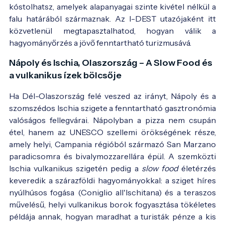
kóstolhatsz, amelyek alapanyagai szinte kivétel nélkül a
falu határából származnak. Az I-DEST utazójaként itt
közvetlenül megtapasztalhatod, hogyan válik a
hagyományőrzés a jövő fenntartható turizmusává.
Nápoly és Ischia, Olaszország – A Slow Food és
a vulkanikus ízek bölcsője
Ha Dél-Olaszország felé veszed az irányt, Nápoly és a
szomszédos Ischia szigete a fenntartható gasztronómia
valóságos fellegvárai. Nápolyban a pizza nem csupán
étel, hanem az UNESCO szellemi örökségének része,
amely helyi, Campania régióból származó San Marzano
paradicsomra és bivalymozzarellára épül. A szemközti
Ischia vulkanikus szigetén pedig a
slow food
életérzés
keveredik a szárazföldi hagyományokkal: a sziget híres
nyúlhúsos fogása (Coniglio all'Ischitana) és a teraszos
művelésű, helyi vulkanikus borok fogyasztása tökéletes
példája annak, hogyan maradhat a turisták pénze a kis