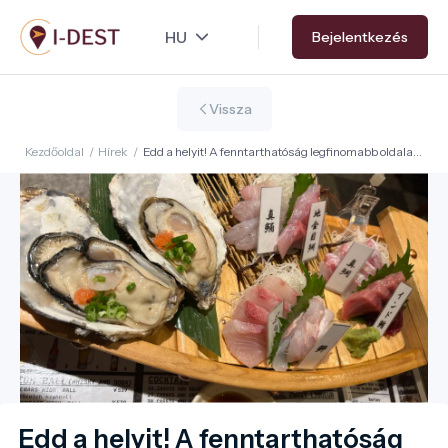
Ugrás
Bejelentkezés
a
tartalomra
Vissza
Kezdőoldal
/
Hírek
/
Edd a helyit! A fenntarthatóság legfinomabb oldala a
helyi ízekben rejlik
Edd a helyit! A fenntarthatóság