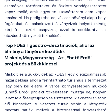
személyes történeteket és őszinte vendégszeretetet
kapsz mellé, amit egyetlen luxusétterem sem képes
lemásolni. Ha pedig teheted, válassz növényi alapú helyi
fogásokat, és palackozott ásványvizek helyett mindig
kérj friss, szűrt csapvizet, ezzel is csökkentve az
utazásod környezeti terhelését.
Top I-DEST gasztro-desztinációk, ahol az
élmény a tányéron kezdődik
Miskolc, Magyarország – Az „Ehető Erdő”
projekt és a Bükk kincsei
Miskolc és a Bükk-vidék az I-DEST egyik legizgalmasabb
hazai példája, ahol a fenntartható turizmus a természet
lágy ölén kel életre. A város környezetében működő
„Ehető Erdő” projekt tökéletesen mutatja be, hogyan
lehet felelősségteljesen és tisztelettel kiaknázni a vadon
élő kincseket. A vezetett túrák során a látogatók
megtanulhatják, melyek a biztonsággal fogyasztható