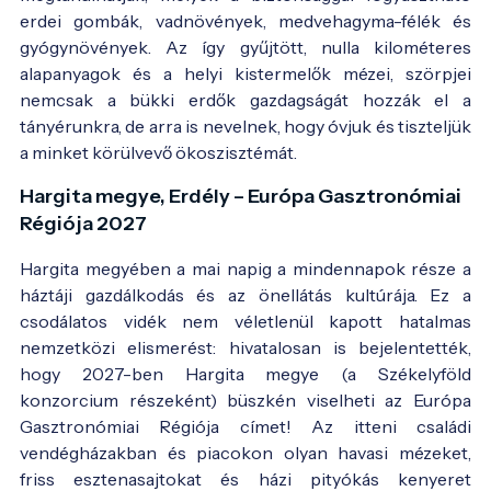
erdei gombák, vadnövények, medvehagyma-félék és
gyógynövények. Az így gyűjtött, nulla kilométeres
alapanyagok és a helyi kistermelők mézei, szörpjei
nemcsak a bükki erdők gazdagságát hozzák el a
tányérunkra, de arra is nevelnek, hogy óvjuk és tiszteljük
a minket körülvevő ökoszisztémát.
Hargita megye, Erdély – Európa Gasztronómiai
Régiója 2027
Hargita megyében a mai napig a mindennapok része a
háztáji gazdálkodás és az önellátás kultúrája. Ez a
csodálatos vidék nem véletlenül kapott hatalmas
nemzetközi elismerést: hivatalosan is bejelentették,
hogy 2027-ben Hargita megye (a Székelyföld
konzorcium részeként) büszkén viselheti az Európa
Gasztronómiai Régiója címet! Az itteni családi
vendégházakban és piacokon olyan havasi mézeket,
friss esztenasajtokat és házi pityókás kenyeret