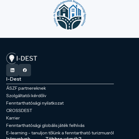
I-Dest
ÁSZF partnereknek
Szolgáltatói kérdőív
Fenntarthatósági nyilatkozat
CROSSDEST
Karrier
Fenntarthatósági globális játék felhívás
E-learning - tanuljon tőlünk a fenntartható turizmusról
Irányelvek
Többre vágyik?