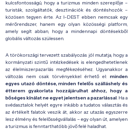
kulcsfontosságú, hogy a turizmus minden szereplője –
turisták, szolgáltatók, desztinációk és döntéshozók –
közösen tegyen érte. Az I-DEST ebben nemcsak egy
mérőrendszer, hanem egy olyan közösségi platform,
amely segít abban, hogy a mindennapi döntésekből
globális változás szülessen.
A törökországi tervezett szabályozás jól mutatja, hogy a
kormányzati szintű intézkedések is elengedhetetlenek
az élelmiszerpazarlás megfékezéséhez. Ugyanakkor a
változás nem csak törvényekkel érhető el:
minden
egyes utazó döntése, minden felelős szálláshely és
étterem gyakorlata hozzájárulhat ahhoz, hogy a
bőséges kínálat ne egyet jelentsen a pazarlással
. Ha a
svédasztalok helyét egyre inkább a tudatos választás és
az értékelt falatok veszik át, akkor az utazás egyszerre
lesz élmény és felelősségvállalás – egy olyan út, amelyen
a turizmus is fenntarthatóbb jövő felé haladhat.