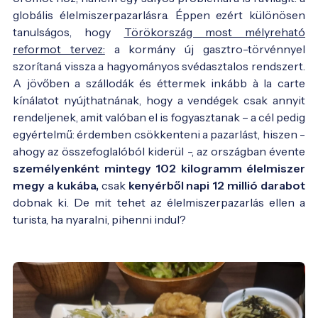
globális élelmiszerpazarlásra. Éppen ezért különösen
tanulságos, hogy
Törökország most mélyreható
reformot tervez:
a kormány új gasztro-törvénnyel
szorítaná vissza a hagyományos svédasztalos rendszert.
A jövőben a szállodák és éttermek inkább à la carte
kínálatot nyújthatnának, hogy a vendégek csak annyit
rendeljenek, amit valóban el is fogyasztanak – a cél pedig
egyértelmű: érdemben csökkenteni a pazarlást, hiszen -
ahogy az összefoglalóból kiderül -, az országban évente
személyenként mintegy 102 kilogramm élelmiszer
megy a kukába,
csak
kenyérből napi 12 millió darabot
dobnak ki. De mit tehet az élelmiszerpazarlás ellen a
turista, ha nyaralni, pihenni indul?