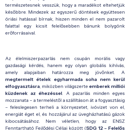
természetesnek vesszük, hogy a maradékot eltehetjük
későbbre. Mindezek az egyszerű döntések együttesen
óriási hatással bírnak, hiszen minden el nem pazarolt
falattal egy kicsit felelősebben bánunk bolygónk
erőforrásaival.
Az élelmiszerpazarlás nem csupán morális vagy
gazdasági kérdés, hanem egy olyan globális kihívás,
amely alapjaiban határozza meg jövőnket. A
megtermelt ételek egyharmada soha nem kerül
elfogyasztásra
, miközben világszerte
emberek milliói
küzdenek az éhezéssel
. A pazarlás minden egyes
mozzanata – a termeléstől a szállításon át a fogyasztásig
– feleslegesen terheli a környezetet, ivóvizet von el,
energiát éget el, és hozzájárul az üvegházhatású gázok
kibocsátásához. Nem véletlen, hogy az ENSZ
Fenntartható Fejlődési Céljai között (
SDG 12 – Felelős