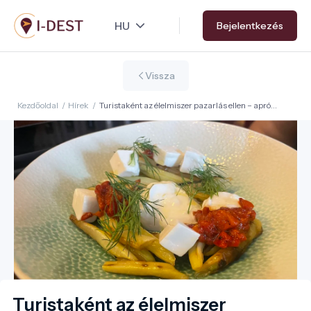
Ugrás
Bejelentkezés
a
tartalomra
Vissza
Kezdőoldal
/
Hírek
/
Turistaként az élelmiszer pazarlás ellen – apró
döntések, nagy hatás
Turistaként az élelmiszer