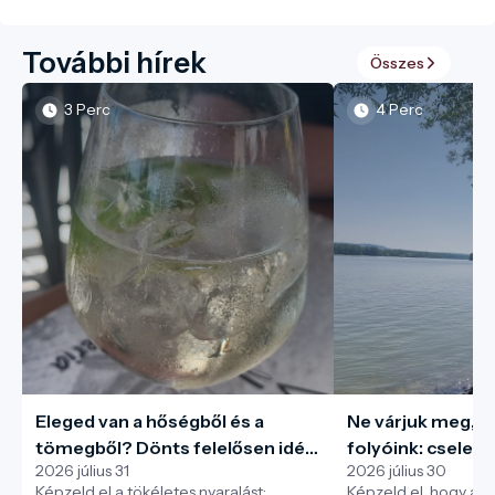
További hírek
Összes
3 Perc
4 Perc
Eleged van a hőségből és a
Ne várjuk meg, m
tömegből? Dönts felelősen idén
folyóink: cseleke
2026 július 31
2026 július 30
nyáron, és védd meg a helyi
Túlfogyasztás Na
Képzeld el a tökéletes nyaralást:
Képzeld el, hogy a b