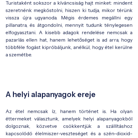
Turistaként sokszor a kíváncsiság hajt minket: mindent
szeretnénk megkóstolni, hiszen ki tudja, mikor térünk
vissza újra ugyanoda. Mégis érdemes megállni egy
pillanatra, és átgondolni, mennyit tudunk ténylegesen
elfogyasztani. A kisebb adagok rendelése nemcsak a
pazarlás ellen hat, hanem lehetőséget is ad arra, hogy
többféle fogást kipróbáljunk, anélkül, hogy étel kerülne
a szemétbe.
A helyi alapanyagok ereje
Az étel nemcsak íz, hanem történet is. Ha olyan
éttermeket választunk, amelyek helyi alapanyagokból
dolgoznak, közvetve csökkentjük a szállításhoz
kapcsolódó élelmiszer-veszteséget és a szén-dioxid-