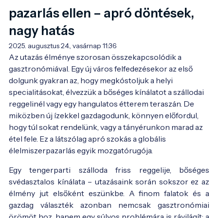
pazarlás ellen – apró döntések,
nagy hatás
2025. augusztus 24., vasárnap 11:36
Az utazás élménye szorosan összekapcsolódik a 
gasztronómiával. Egy új város felfedezésekor az első 
dolgunk gyakran az, hogy megkóstoljuk a helyi 
specialitásokat, élvezzük a bőséges kínálatot a szállodai 
reggelinél vagy egy hangulatos étterem teraszán. De 
miközben új ízekkel gazdagodunk, könnyen előfordul, 
hogy túl sokat rendelünk, vagy a tányérunkon marad az 
étel fele. Ez a látszólag apró szokás a globális 
élelmiszerpazarlás egyik mozgatórugója.
Egy tengerparti szálloda friss reggelije, bőséges
svédasztalos kínálata – utazásaink során sokszor ez az
élmény jut elsőként eszünkbe. A finom falatok és a
gazdag választék azonban nemcsak gasztronómiai
örömöt hoz, hanem egy súlyos problémára is rávilágít: a