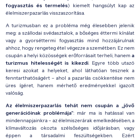
fogyasztás és termelés
) kiemelt hangsúlyt kap az
élelmiszerpazarlás visszaszorítása.
A turizmusban ez a probléma még élesebben jelenik
meg: a szállodai svédasztalok, a bőséges éttermi kínálat
vagy a gyorséttermi fogyasztás mind hozzájárulnak
ahhoz, hogy rengeteg étel végezze a szemétben. Ez nem
csupán a helyi közösségek erőforrásait terheli, hanem
a
turizmus hitelességét is kikezdi
. Egyre több utazó
keresi azokat a helyeket, ahol láthatóan tesznek a
fenntarthatóságért – ahol a pazarlás csökkentése nem
üres ígéret, hanem mérhető eredményekkel igazolt
valóság.
Az élelmiszerpazarlás tehát nem csupán a „jövő
generációinak problémája”
: már ma is hatással van
mindennapjainkra – az élelmiszerárak emelkedésében, a
klímaváltozás okozta szélsőséges időjárásban, vagy
éppen a társadalmi feszültségekben. Ezért