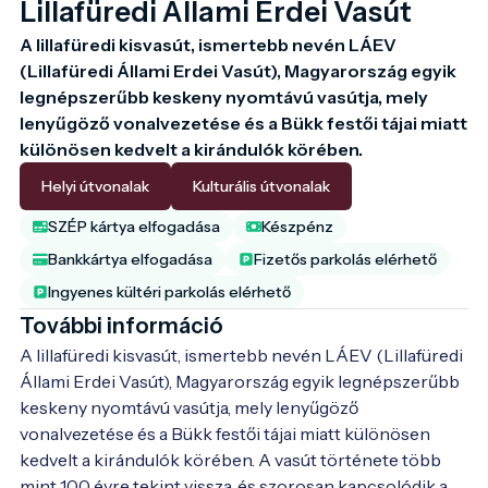
Lillafüredi Állami Erdei Vasút
A lillafüredi kisvasút, ismertebb nevén LÁEV 
(Lillafüredi Állami Erdei Vasút), Magyarország egyik 
legnépszerűbb keskeny nyomtávú vasútja, mely 
lenyűgöző vonalvezetése és a Bükk festői tájai miatt 
különösen kedvelt a kirándulók körében.
Helyi útvonalak
Kulturális útvonalak
SZÉP kártya elfogadása
Készpénz
Bankkártya elfogadása
Fizetős parkolás elérhető
Ingyenes kültéri parkolás elérhető
További információ
A lillafüredi kisvasút, ismertebb nevén LÁEV (Lillafüredi 
Állami Erdei Vasút), Magyarország egyik legnépszerűbb 
keskeny nyomtávú vasútja, mely lenyűgöző 
vonalvezetése és a Bükk festői tájai miatt különösen 
kedvelt a kirándulók körében. A vasút története több 
mint 100 évre tekint vissza, és szorosan kapcsolódik a 