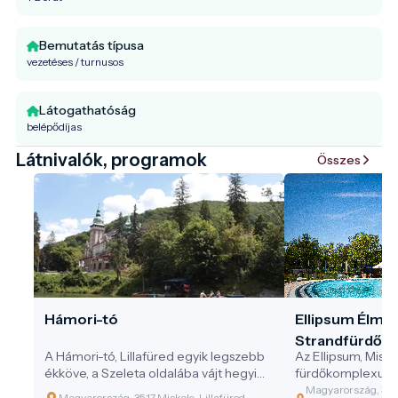
Bemutatás típusa
vezetéses / turnusos
Látogathatóság
belépődíjas
Látnivalók, programok
Összes
Hámori-tó
Ellipsum Élmé
Strandfürdő
A Hámori-tó, Lillafüred egyik legszebb
Az Ellipsum, Misko
ékköve, a Szeleta oldalába vájt hegyi
fürdőkomplexuma, 
úton közelíthető meg.
alakú csarnokaiva
Magyarország, 3519
Magyarország, 3517 Miskolc, Lillafüred