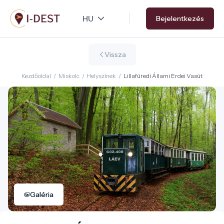
Ugrás
Bejelentkezés
a
tartalomra
Vissza
Kezdőoldal
/
Miskolc
/
Helyszínek
/
Lillafüredi Állami Erdei Vasút
Galéria