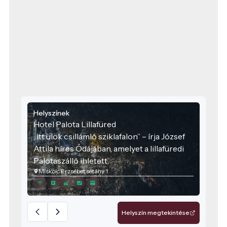
Helyszínek
Hotel Palota Lillafüred
„Itt ülök csillámló sziklafalon” – írja József
Attila híres Ódájában, amelyet a lillafüredi
Palotaszálló ihletett.
Miskolc Erzsébet sétány 1
Helyszín megtekintése