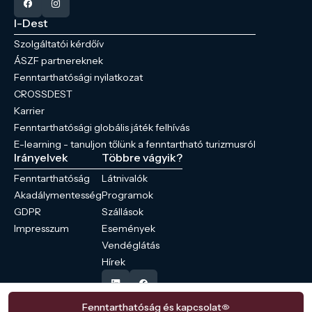
I-Dest
Szolgáltatói kérdőív
ÁSZF partnereknek
Fenntarthatósági nyilatkozat
CROSSDEST
Karrier
Fenntarthatósági globális játék felhívás
E-learning - tanuljon tőlünk a fenntartható turizmusról
Irányelvek
Többre vágyik?
Fenntarthatóság
Látnivalók
Akadálymentesség
Programok
GDPR
Szállások
Impresszum
Események
Vendéglátás
Hírek
Fenntarthatóság és kapcsolat