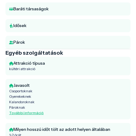
Baráti társaságok
Idősek
Párok
Egyéb szolgáltatások
Attrakció típusa
kültéri attrakció
Javasolt
Csoportoknak
Gyerekeknek
Kalandoroknak
Pároknak
További információ
Milyen hosszú időt tölt az adott helyen általában
1-2 órát