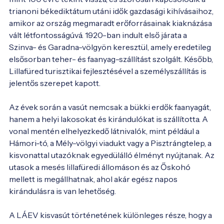
trianoni békediktátum utáni idők gazdasági kihívásaihoz, 
amikor az ország megmaradt erőforrásainak kiaknázása 
vált létfontosságúvá. 1920-ban indult első járata a 
Szinva- és Garadna-völgyön keresztül, amely eredetileg 
elsősorban teher- és faanyag-szállítást szolgált. Később, 
Lillafüred turisztikai fejlesztésével a személyszállítás is 
jelentős szerepet kapott.

Az évek során a vasút nemcsak a bükki erdők faanyagát, 
hanem a helyi lakosokat és kirándulókat is szállította. A 
vonal mentén elhelyezkedő látnivalók, mint például a 
Hámori-tó, a Mély-völgyi viadukt vagy a Pisztrángtelep, a 
kisvonattal utazóknak egyedülálló élményt nyújtanak. Az 
utasok a mesés lillafüredi állomáson és az Őskohó 
mellett is megállhatnak, ahol akár egész napos 
kirándulásra is van lehetőség.

A LÁEV kisvasút történetének különleges része, hogy a 