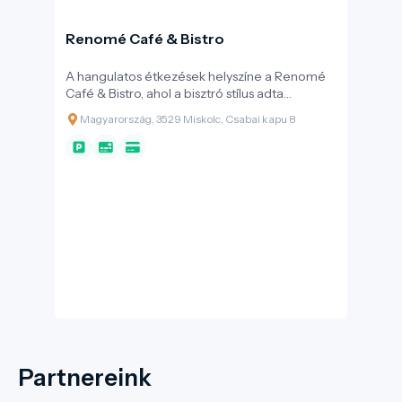
Renomé Café & Bistro
A hangulatos étkezések helyszíne a Renomé
Café & Bistro, ahol a bisztró stílus adta
szabadság és kreativitás lehetőséget teremt
Magyarország, 3529 Miskolc, Csabai kapu 8
arra, hogy prémium alapanyagok
használatával és szemet kényeztető, ízléses
tálalással vendégeink élményként
tekinthessenek az étkezésre. A nemzetközi és
formabontó magyaros étel kínálat egyaránt
gasztronómiai élménnyel kecsegtet. Az
étterem 50 férőhelyes, melyet tavasztól őszig
egy hatvan férőhelyes terasz egészít ki ,
lehetőséget kínálva ezzel nem csak az a ’la
carte étkezések számára, hanem a
rendezvények lebonyolítására is. Engedje
magát elcsábítani egy fenséges ebédre,
vacsorára!
Partnereink