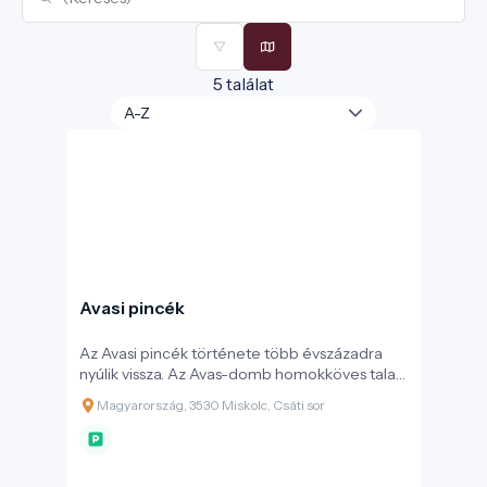
Szűrők
Térkép
5 találat
Avasi pincék
Az Avasi pincék története több évszázadra
nyúlik vissza. Az Avas-domb homokköves talaja
ideális volt a szőlőtermesztésre és a
Magyarország, 3530 Miskolc, Csáti sor
borospincék kialakítására.