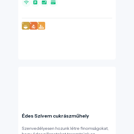
desszertkínálatnak köszönhető. Emellett friss
pörkölésű speciality kávékínálattal hódítja a
kávézás szerelmeseit, prémium minőségű
pékárú kíséretében. A vendégek között
rendre megfordulnak a Miskolci Nemzeti
Színház művészei is. A cukrászda állatbarát, és
gyerekbarát!
Édes Szívem cukrászműhely
Szenvedélyesen hozunk létre finomságokat,