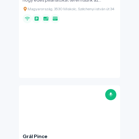
hogy édes pillanatokat teremtsünk az
életedben. Fedezd fel ízletes süteményeinket
Magyarország, 3530 Miskolc, Széchenyi istván út 34
és tortáinkat, melyeket minőségi
alapanyagokból készítünk.
Grál Pince