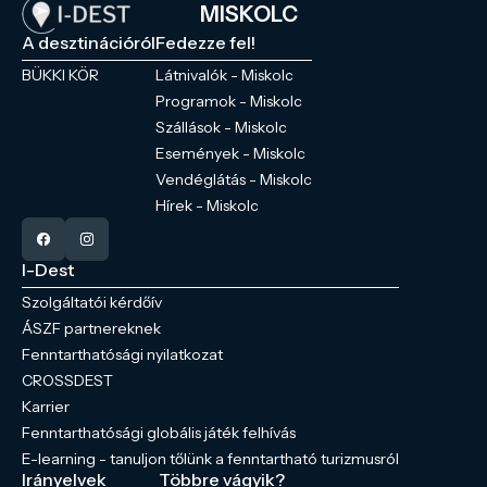
MISKOLC
A desztinációról
Fedezze fel!
BÜKKI KÖR
Látnivalók - Miskolc
Programok - Miskolc
Szállások - Miskolc
Események - Miskolc
Vendéglátás - Miskolc
Hírek - Miskolc
I-Dest
Szolgáltatói kérdőív
ÁSZF partnereknek
Fenntarthatósági nyilatkozat
CROSSDEST
Karrier
Fenntarthatósági globális játék felhívás
E-learning - tanuljon tőlünk a fenntartható turizmusról
Irányelvek
Többre vágyik?