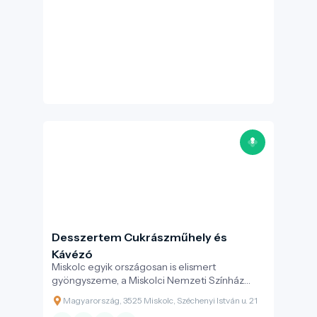
Desszertem Cukrászműhely és
Kávézó
Miskolc egyik országosan is elismert
gyöngyszeme, a Miskolci Nemzeti Színház
művészbejárója mellett. Népszerűsége a friss
Magyarország, 3525 Miskolc, Széchenyi István u. 21
alapanyagok használatának és kreatív