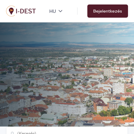
Ugrás
Bejelentkezés
a
tartalomra