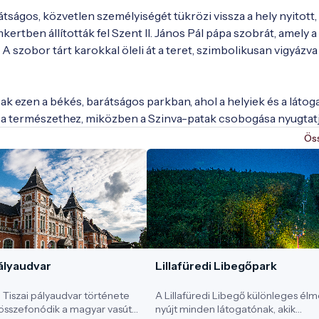
átságos, közvetlen személyiségét tükrözi vissza a hely nyitott, 
kertben állították fel Szent II. János Pál pápa szobrát, amely a 
A szobor tárt karokkal öleli át a teret, szimbolikusan vigyázva 
óak ezen a békés, barátságos parkban, ahol a helyiek és a látoga
Ös
ályaudvar
Lillafüredi Libegőpark
i Tiszai pályaudvar története
A Lillafüredi Libegő különleges él
összefonódik a magyar vasút
nyújt minden látogatónak, akik