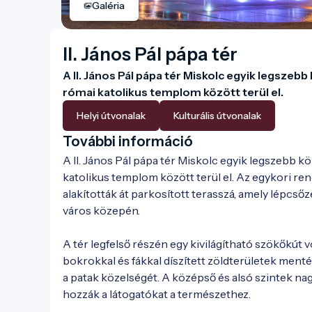
Galéria
II. János Pál pápa tér
A II. János Pál pápa tér Miskolc egyik legszebb
római katolikus templom között terül el.
Helyi útvonalak
Kulturális útvonalak
További információ
A II. János Pál pápa tér Miskolc egyik legszebb kö
katolikus templom között terül el. Az egykori re
alakították át parkosított terasszá, amely lépcsőz
város közepén.

A tér legfelső részén egy kivilágítható szökőkút v
bokrokkal és fákkal díszített zöldterületek ment
a patak közelségét. A középső és alsó szintek na
hozzák a látogatókat a természethez.
