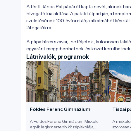
A tér II. János Pál pápáról kapta nevét, akinek bar
hívogató kialakítása. A patak túlpartján, a templom
születésének 100. évfordulója alkalmából készült. 
látogatókra.

A pápa híres szavai, „ne féljetek”, különösen talál
Látnivalók, programok
Földes Ferenc Gimnázium
Tiszai p
A Földes Ferenc Gimnázium Miskolc
A miskolc
egyik legismertebb középiskolája,
szorosan 