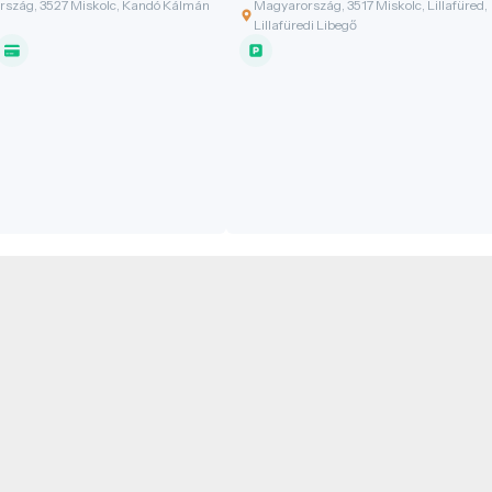
el.
szeretnék felfedezni a Bükk hegys
szág, 3527 Miskolc, Kandó Kálmán
Magyarország, 3517 Miskolc, Lillafüred,
szépségeit a magasból.
Lillafüredi Libegő