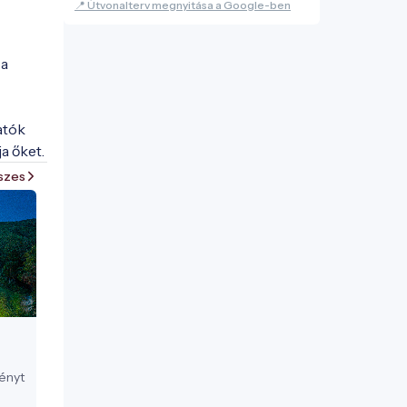
📍 Útvonalterv megnyitása a Google-ben
a 
tók 
szes
ményt