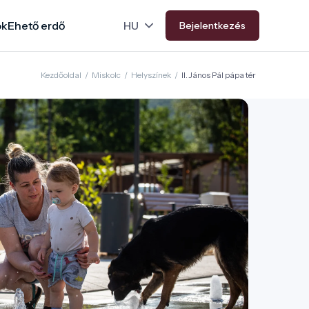
ok
Ehető erdő
Bejelentkezés
Kezdőoldal
/
Miskolc
/
Helyszínek
/
II. János Pál pápa tér