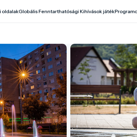
i oldalak
Globális Fenntarthatósági Kihívások játék
Program