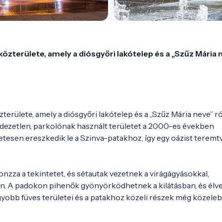
 közterülete, amely a diósgyőri lakótelep és a „Szűz Mária n
zterülete, amely a diósgyőri lakótelep és a „Szűz Mária neve” ró
ndezetlen, parkolónak használt területet a 2000-es években 
etesen ereszkedik le a Szinva-patakhoz, így egy oázist teremtv
onzza a tekintetet, és sétautak vezetnek a virágágyásokkal, 
én. A padokon pihenők gyönyörködhetnek a kilátásban, és élve
gyobb füves területei és a patakhoz közeli részek még közeleb