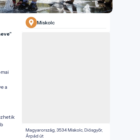
Miskolc
eve” 
mai 
e a 
zhetik 
b 
Magyarország, 3534 Miskolc, Diósgyőr,
Árpád út