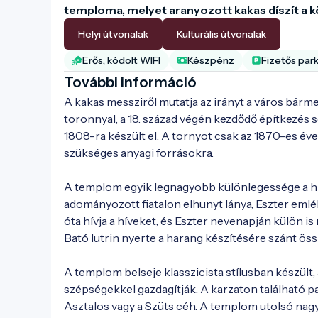
temploma, melyet aranyozott kakas díszít a k
Helyi útvonalak
Kulturális útvonalak
Erős, kódolt WIFI
Készpénz
Fizetős par
További információ
A kakas messziről mutatja az irányt a város bárme
toronnyal, a 18. század végén kezdődő építkezés
1808-ra készült el. A tornyot csak az 1870-es év
szükséges anyagi forrásokra.

A templom egyik legnagyobb különlegessége a hí
adományozott fiatalon elhunyt lánya, Eszter eml
óta hívja a híveket, és Eszter nevenapján külön is
Bató lutrin nyerte a harang készítésére szánt öss
A templom belseje klasszicista stílusban készült
szépségekkel gazdagítják. A karzaton található pa
Asztalos vagy a Szüts céh. A templom utolsó nagy 