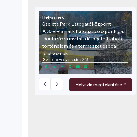
Helyszínek
Szeleta Park Látogatóközpont
A Szeleta Park Látogatóközpont igazi
időutazásra invitálja látogatóit, ahol a
történelem és a természet csodái
találkoznak.
Miskolc Hegyalja utca 245
Helyszín megtekintése