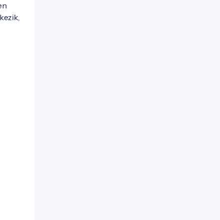
en
kezik,