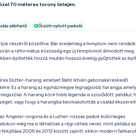
özel 70 méteres torony tetején.
kolás elérhető
Őrzött nyitott parkoló
lyik részéről közelítve. Bár eredetileg a templom nem rendelke
 során a református közösség egy új templomot álmodott meg, 
ekben építették hozzá, miután hosszú évekig gyűjtöttek az épí
res Eszter-harang, amelyet Bató István gabonakereskedő 
ékére. Ez a harang az egyházmegye legnagyobb harangja, amely
 megszólal. A harang köré több legenda is szövődött, például, h
zeget, vagy hogy a harangba beolvasztották a család ékszereit.
, az Angster-orgona és a Luther-rózsás padok különleges 
dokon még ma is láthatóak a régi céhek nevei, mint például az 
felújítása 2006 és 2012 között zajlott, ekkor modern falikarok