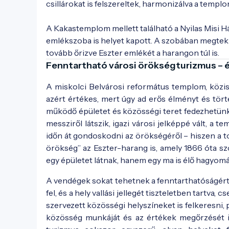
csillárokat is felszereltek, harmonizálva a templom
A Kakastemplom mellett található a Nyilas Misi H
emlékszoba is helyet kapott. A szobában megtek
tovább őrizve Eszter emlékét a harangon túl is.
Fenntartható városi örökségturizmus – 
A miskolci Belvárosi református templom, közi
azért értékes, mert úgy ad erős élményt és tört
működő épületet és közösségi teret fedezhetünk 
messziről látszik, igazi városi jelképpé vált, a
időn át gondoskodni az örökségéről – hiszen a t
örökség” az Eszter-harang is, amely 1866 óta sz
egy épületet látnak, hanem egy ma is élő hagyomá
A vendégek sokat tehetnek a fenntarthatóságért
fel, és a hely vallási jellegét tiszteletben tartv
szervezett közösségi helyszíneket is felkeresni, p
közösség munkáját és az értékek megőrzését i