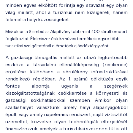
minden egyes elköltött forintja egy szavazat egy olyan
világ mellett, ahol a turizmus nem kizsigereli, hanem
felemeli a helyi közösségeket.
Miskolcon a Szimbiózis Alapítvány több mint 400 sérült embert
foglalkoztat. Élelmiszer és kézműves termékeik egyre több
turisztikai szolgáltatónál elérhetőek ajándéktárgyként
A gazdasági támogatás mellett az utazó legfontosabb
eszköze a társadalmi ellenállóképesség (resilience)
erősítése, különösen a sérülékeny infrastruktúrával
rendelkező régiókban. Az 1. számú célkitűzés egyik
fontos alpontja ugyanis a szegények
kiszolgáltatottságának csökkentése a környezeti és
gazdasági sokkhatásokkal szemben. Amikor olyan
szálláshelyet választunk, amely helyi alapanyagokból
épült, vagy amely napelemes rendszert, saját víztisztítót
üzemeltet, közvetve olyan technológiák elterjedését
finanszírozzuk, amelyek a turisztikai szezonon túl is ott