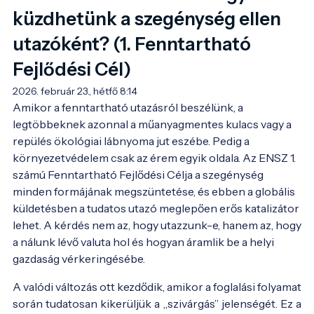
küzdhetünk a szegénység ellen
utazóként? (1. Fenntartható
Fejlődési Cél)
2026. február 23., hétfő 8:14
Amikor a fenntartható utazásról beszélünk, a 
legtöbbeknek azonnal a műanyagmentes kulacs vagy a 
repülés ökológiai lábnyoma jut eszébe. Pedig a 
környezetvédelem csak az érem egyik oldala. Az ENSZ 1. 
számú Fenntartható Fejlődési Célja a szegénység 
minden formájának megszüntetése, és ebben a globális 
küldetésben a tudatos utazó meglepően erős katalizátor 
lehet. A kérdés nem az, hogy utazzunk-e, hanem az, hogy 
a nálunk lévő valuta hol és hogyan áramlik be a helyi 
gazdaság vérkeringésébe.
A valódi változás ott kezdődik, amikor a foglalási folyamat
során tudatosan kikerüljük a „szivárgás” jelenségét. Ez a