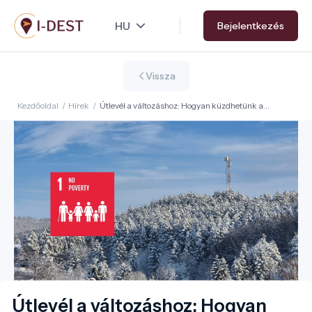
Ugrás
Bejelentkezés
a
tartalomra
Vissza
Kezdőoldal
/
Hírek
/
Útlevél a változáshoz: Hogyan küzdhetünk a
szegénység ellen utazóként? (1. Fenntartható
Fejlődési Cél)
Útlevél a változáshoz: Hogyan