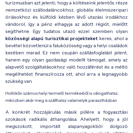
turizmusban azt jelenti, hogy a költéseink jelentős része
nemzetközi szállodaláncokhoz, globális élelmiszeripari
óriásokhoz és külföldi kézben lévő utazási irodákhoz
vándorol, így a pénz elhagyja az adott régiót, mielőtt
segíthetne. Egy tudatos utazó ezzel szemben olyan
közösségi alapú turisztikai projekteket
keres, ahol a
bevétel közvetlenül a faluközösség vagy a helyi családok
kezében marad. Ez nem csupán szállásfoglalást jelent,
hanem egy olyan gazdasági modellt támogat, amely az
alapvető szolgáltatásokhoz való hozzáférést és a méltó
megélhetést finanszírozza ott, ahol arra a legnagyobb
szükség van.
Hollókőn számos helyi termelő termékeiből is válogathatsz,
miközben akár meg is szállhatsz valamelyik parasztházban
A konkrét hozzájárulás másik pillére a fogyasztási
szokások radikális áthangolása. Ahelyett, hogy a jól
megszokott, importált alapanyagokból dolgozó