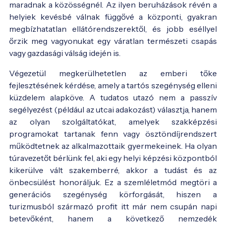
maradnak a közösségnél. Az ilyen beruházások révén a
helyiek kevésbé válnak függővé a központi, gyakran
megbízhatatlan ellátórendszerektől, és jobb eséllyel
őrzik meg vagyonukat egy váratlan természeti csapás
vagy gazdasági válság idején is.
Végezetül megkerülhetetlen az emberi tőke
fejlesztésének kérdése, amely a tartós szegénység elleni
küzdelem alapköve. A tudatos utazó nem a passzív
segélyezést (például az utcai adakozást) választja, hanem
az olyan szolgáltatókat, amelyek szakképzési
programokat tartanak fenn vagy ösztöndíjrendszert
működtetnek az alkalmazottaik gyermekeinek. Ha olyan
túravezetőt bérlünk fel, aki egy helyi képzési központból
kikerülve vált szakemberré, akkor a tudást és az
önbecsülést honoráljuk. Ez a szemléletmód megtöri a
generációs szegénység körforgását, hiszen a
turizmusból származó profit itt már nem csupán napi
betevőként, hanem a következő nemzedék