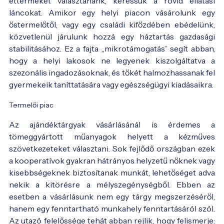
éttermeket választanánk, keressük a rövid ellátási
láncokat. Amikor egy helyi piacon vásárolunk egy
őstermelőtől, vagy egy családi kifőzdében ebédelünk,
közvetlenül járulunk hozzá egy háztartás gazdasági
stabilitásához. Ez a fajta „mikrotámogatás” segít abban,
hogy a helyi lakosok ne legyenek kiszolgáltatva a
szezonális ingadozásoknak, és tőkét halmozhassanak fel
gyermekeik taníttatására vagy egészségügyi kiadásaikra.
Termelői piac
Az ajándéktárgyak vásárlásánál is érdemes a
tömeggyártott műanyagok helyett a kézműves
szövetkezeteket választani. Sok fejlődő országban ezek
a kooperatívok gyakran hátrányos helyzetű nőknek vagy
kisebbségeknek biztosítanak munkát, lehetőséget adva
nekik a kitörésre a mélyszegénységből. Ebben az
esetben a vásárlásunk nem egy tárgy megszerzéséről,
hanem egy fenntartható munkahely fenntartásáról szól.
Az utazó felelőssége tehát abban rejlik, hogy felismerje: