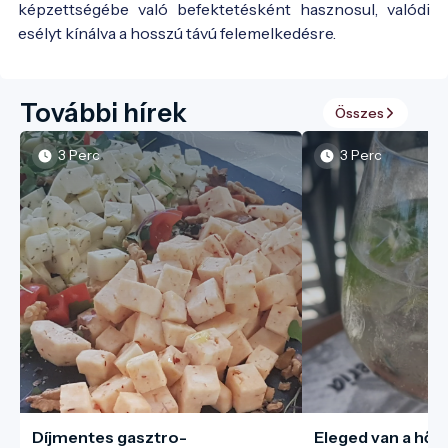
képzettségébe való befektetésként hasznosul, valódi
esélyt kínálva a hosszú távú felemelkedésre.
További hírek
Összes
3 Perc
3 Perc
Díjmentes gasztro-
Eleged van a hős