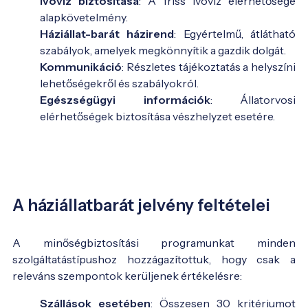
Ivóvíz biztosítása
: A friss ivóvíz elérhetősége
alapkövetelmény.
Háziállat-barát házirend
: Egyértelmű, átlátható
szabályok, amelyek megkönnyítik a gazdik dolgát.
Kommunikáció
: Részletes tájékoztatás a helyszíni
lehetőségekről és szabályokról.
Egészségügyi információk
: Állatorvosi
elérhetőségek biztosítása vészhelyzet esetére.
A háziállatbarát jelvény feltételei
A minőségbiztosítási programunkat minden
szolgáltatástípushoz hozzágazítottuk, hogy csak a
releváns szempontok kerüljenek értékelésre:
Szállások esetében
: Összesen 30 kritériumot