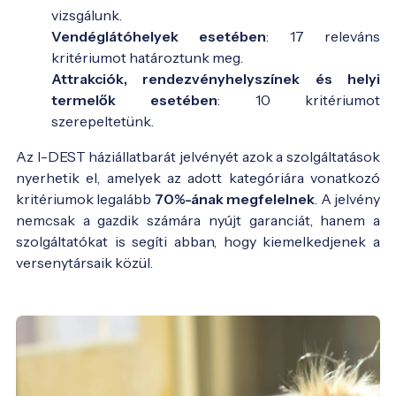
vizsgálunk.
Vendéglátóhelyek esetében
: 17 releváns
kritériumot határoztunk meg.
Attrakciók, rendezvényhelyszínek és helyi
termelők esetében
: 10 kritériumot
szerepeltetünk.
Az I-DEST háziállatbarát jelvényét azok a szolgáltatások
nyerhetik el, amelyek az adott kategóriára vonatkozó
kritériumok legalább
70%-ának megfelelnek
. A jelvény
nemcsak a gazdik számára nyújt garanciát, hanem a
szolgáltatókat is segíti abban, hogy kiemelkedjenek a
versenytársaik közül.