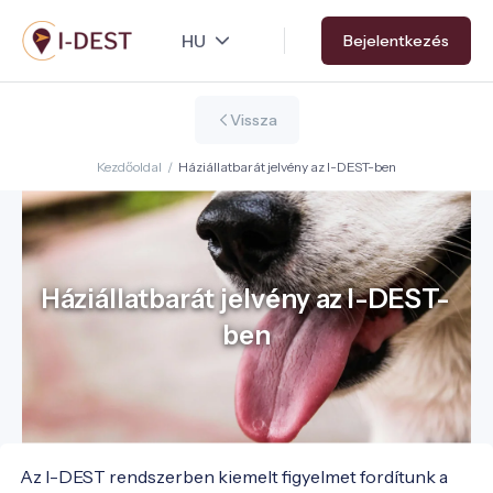
Ugrás
Bejelentkezés
a
tartalomra
Vissza
Kezdőoldal
/
Háziállatbarát jelvény az I-DEST-ben
Háziállatbarát jelvény az I-DEST-
ben
Az I-DEST rendszerben kiemelt figyelmet fordítunk a 