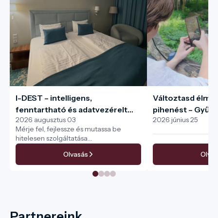
I-DEST – intelligens,
Változtasd élmé
fenntartható és adatvezérelt
pihenést – Gyűjtsd
2026 augusztus 03
2026 június 25
turisztikai menedzsment a teljes
pecséteket az I-
Mérje fel, fejlessze és mutassa be
turisztikai ökoszisztéma
hitelesen szolgáltatása
számára
fenntarthatóságát
Olvasás
Olvas
Partnereink