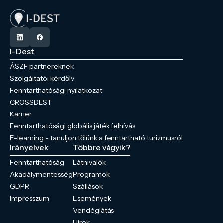
I-Dest
ÁSZF partnereknek
Szolgáltatói kérdőív
Fenntarthatósági nyilatkozat
CROSSDEST
Karrier
Fenntarthatósági globális játék felhívás
E-learning - tanuljon tőlünk a fenntartható turizmusról
Irányelvek
Többre vágyik?
Fenntarthatóság
Látnivalók
Akadálymentesség
Programok
GDPR
Szállások
Impresszum
Események
Vendéglátás
Hírek