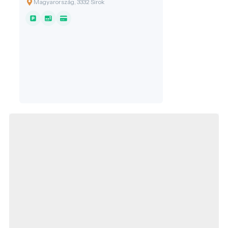
Magyarország, 3332 Sirok
épült, hanem szó szerint a sziklából
született.