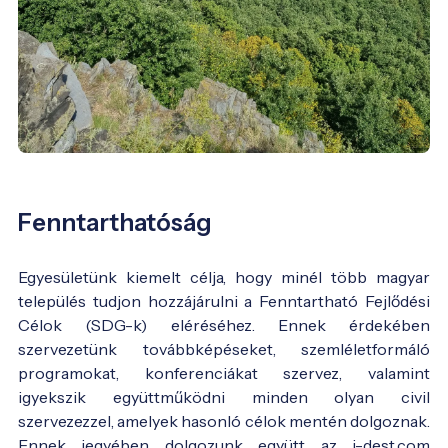
Fenntarthatóság
Egyesületünk kiemelt célja, hogy minél több magyar
település tudjon hozzájárulni a Fenntartható Fejlődési
Célok (SDG-k) eléréséhez. Ennek érdekében
szervezetünk továbbképéseket, szemléletformáló
programokat, konferenciákat szervez, valamint
igyekszik együttműködni minden olyan civil
szervezezzel, amelyek hasonló célok mentén dolgoznak.
Ennek jegyében dolgozunk együtt az i-dest.com