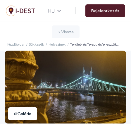
Ugrás
Bejelentkezés
a
tartalomra
Vissza
Kezdőoldal
/
Bükkszék
/
Helyszínek
/
Terület- és Településfejlesztők
Magyarországi Egyesülete
Galéria