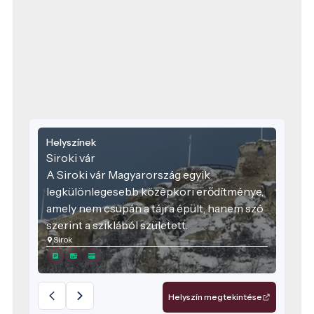
Helyszínek
Siroki vár
A Siroki vár Magyarország egyik
legkülönlegesebb középkori erődítménye,
amely nem csupán a tájra épült, hanem szó
szerint a sziklából született.
Sirok
Helyszín megtekintése