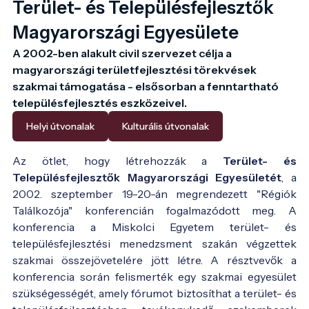
Terület- és Településfejlesztők
Magyarországi Egyesülete
A 2002-ben alakult civil szervezet célja a 
magyarországi területfejlesztési törekvések 
szakmai támogatása - elsősorban a fenntartható 
településfejlesztés eszközeivel. 
Helyi útvonalak
Kulturális útvonalak
Az ötlet, hogy létrehozzák a
Terület- és
Településfejlesztők Magyarországi Egyesületét
, a
2002. szeptember 19-20-án megrendezett "Régiók
Találkozója" konferencián fogalmazódott meg. A
konferencia a Miskolci Egyetem terület- és
településfejlesztési menedzsment szakán végzettek
szakmai összejövetelére jött létre. A résztvevők a
konferencia során felismerték egy szakmai egyesület
szükségességét, amely fórumot biztosíthat a terület- és