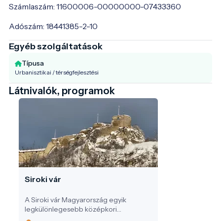
Számlaszám: 11600006-00000000-07433360
Adószám: 18441385-2-10
Egyéb szolgáltatások
Típusa
Urbanisztikai / térségfejlesztési
Látnivalók, programok
Siroki vár
A Siroki vár Magyarország egyik
legkülönlegesebb középkori
erődítménye, amely nem csupán a tájra