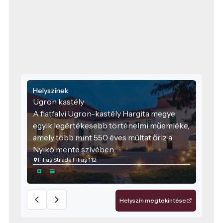
Helyszínek
Ugron kastély
A fiatfalvi Ugron-kastély Hargita megye
egyik legértékesebb történelmi műemléke,
amely több mint 550 éves múltat őriz a
Nyikó mente szívében.
Filiaș Strada Filiaș 112
Helyszín megtekintése