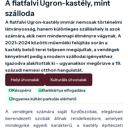
A fiatfalvi Ugron-kastély, mint
szálloda
A fiatfalvi Ugron-kastély immár nemcsak történelmi 
látványosság, hanem különleges szálláshely is azok 
számára, akik nem mindennapi élményre vágynak. A 
2021–2024 közötti műemléki felújítás során a 
kastély belső terei teljesen megújultak, a vendégek 
kényelmét pedig a modern szállodai igényekhez 
igazodva alakították ki – ugyanakkor megőrizve a 19. 
századi nemesi otthon hangulatát.
Helyi útvonalak
Kulturális útvonalak
Készpénz
Bankkártya elfogadása
Ingyenes kültéri parkolás elérhető
A vendégek számára saját fürdőszobás, elegánsan
berendezett szobák állnak rendelkezésre, amelyek
mindegyike egyedi karakterű, a kastély építészeti