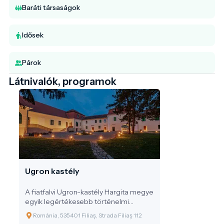
Baráti társaságok
Idősek
Párok
Látnivalók, programok
Ugron kastély
A fiatfalvi Ugron-kastély Hargita megye
egyik legértékesebb történelmi
műemléke, amely több mint 550 éves
Románia, 535401 Filiaș, Strada Filiaș 112
múltat őriz a Nyikó mente szívében.