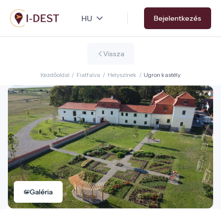
Ugrás
Bejelentkezés
a
tartalomra
Vissza
Kezdőoldal
/
Fiatfalva
/
Helyszínek
/
Ugron kastély
Galéria