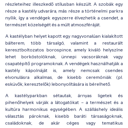
részleteihez illeszkedő stílusban készült. A szobák egy
része a kastély udvarára, más része a történelmi parkra
nyílik, így a vendégek egyszerre élvezhetik a csendet, a
természet közelségét és a múlt atmoszféráját.
A kastélyban helyet kapott egy nagyvonalúan kialakított
bálterem, több társalgó, valamint a restaurált
keresztboltozatos borospince, amely kiváló helyszíne
lehet borkóstolóknak, ünnepi vacsoráknak vagy
csapatépítő programoknak. A vendégek használhatják a
kastély kápolnáját is, amely nemcsak csendes
elvonulásra alkalmas, de kisebb ceremóniák (pl.
esküvők, keresztelők) lebonyolítására is bérelhető.
A kastélyparkban sétautak, árnyas ligetek és
pihenőhelyek várják a látogatókat – a természet és a
kultúra harmonikus egységében. A szálláshely ideális
választás pároknak, kisebb baráti társaságoknak,
családoknak, de akár céges vagy tematikus