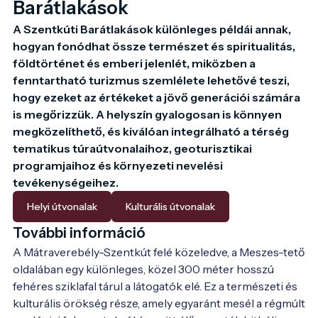
Barátlakások
A Szentkúti Barátlakások különleges példái annak, 
hogyan fonódhat össze természet és spiritualitás, 
földtörténet és emberi jelenlét, miközben a 
fenntartható turizmus szemlélete lehetővé teszi, 
hogy ezeket az értékeket a jövő generációi számára 
is megőrizzük. A helyszín gyalogosan is könnyen 
megközelíthető, és kiválóan integrálható a térség 
tematikus túraútvonalaihoz, geoturisztikai 
programjaihoz és környezeti nevelési 
tevékenységeihez.
Helyi útvonalak
Kulturális útvonalak
További információ
A Mátraverebély-Szentkút felé közeledve, a Meszes-tető 
oldalában egy különleges, közel 300 méter hosszú 
fehéres sziklafal tárul a látogatók elé. Ez a természeti és 
kulturális örökség része, amely egyaránt mesél a régmúlt 