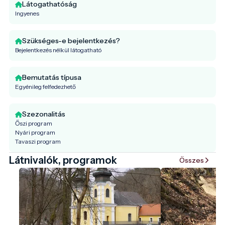
Látogathatóság
Ingyenes
Szükséges-e bejelentkezés?
Bejelentkezés nélkül látogatható
Bemutatás típusa
Egyénileg felfedezhető
Szezonalitás
Őszi program
Nyári program
Tavaszi program
Látnivalók, programok
Összes