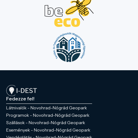
Fedezze fel!
Látnivalók - Novohrad-Nógrád Geopark
Programok - Novohrad-Nógrád Geopark
Szállások - Novohrad-Nógrád Geopark
Események - Novohrad-Nógrád Geopark
Vendéglátás - Novohrad-Nógrád Geopark