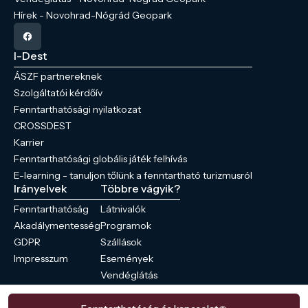
Hírek - Novohrad-Nógrád Geopark
I-Dest
ÁSZF partnereknek
Szolgáltatói kérdőív
Fenntarthatósági nyilatkozat
CROSSDEST
Karrier
Fenntarthatósági globális játék felhívás
E-learning - tanuljon tőlünk a fenntartható turizmusról
Irányelvek
Többre vágyik?
Fenntarthatóság
Látnivalók
Akadálymentesség
Programok
GDPR
Szállások
Impresszum
Események
Vendéglátás
Hírek