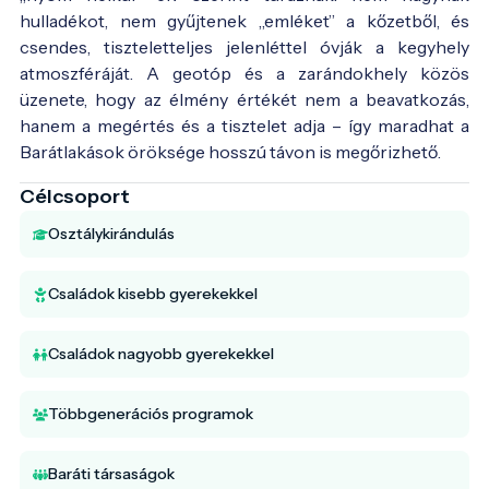
hulladékot, nem gyűjtenek „emléket” a kőzetből, és
csendes, tiszteletteljes jelenléttel óvják a kegyhely
atmoszféráját. A geotóp és a zarándokhely közös
üzenete, hogy az élmény értékét nem a beavatkozás,
hanem a megértés és a tisztelet adja – így maradhat a
Barátlakások öröksége hosszú távon is megőrizhető.
Célcsoport
Osztálykirándulás
Családok kisebb gyerekekkel
Családok nagyobb gyerekekkel
Többgenerációs programok
Baráti társaságok