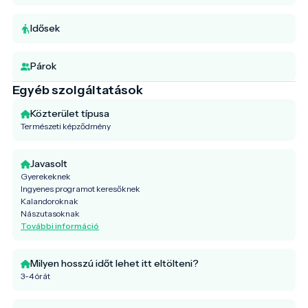
Idősek
Párok
Egyéb szolgáltatások
Közterület típusa
Természeti képződmény
Javasolt
Gyerekeknek
Ingyenes programot keresőknek
Kalandoroknak
Nászutasoknak
További információ
Milyen hosszú időt lehet itt eltölteni?
3-4 órát