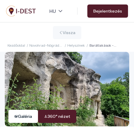
Ugrás
Bejelentkezés
a
tartalomra
Vissza
Kezdőoldal
/
Novohrad-Nógrád
/
Helyszínek
/
Barátlakások -
Geopark
remetebarlang
Galéria
360° nézet