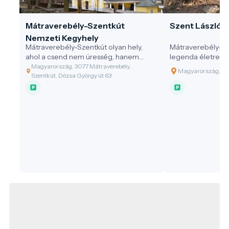
Mátraverebély-Szentkút
Szent László 
Nemzeti Kegyhely
Mátraverebély-Szentkút olyan hely,
Mátraverebély-Sz
ahol a csend nem üresség, hanem
legenda életre kel
jelenlét – ahol a víz nemcsak oltja a
jövő egyszerre fak
Magyarország, 3077 Mátraverebély,
Magyarország, 30
szomjat, hanem megnyitja a lelket is.
látogatás valóban
Szentkút, Dózsa György út 63
Egy zarándokhely, amely egyszerre őrzi
önmagadban, a k
a múltat, formálja a jelent, és
természetben is.
felelősséget vállal a jövőért – méltó
célpontja a fenntartható és értékalapú
turizmusnak.