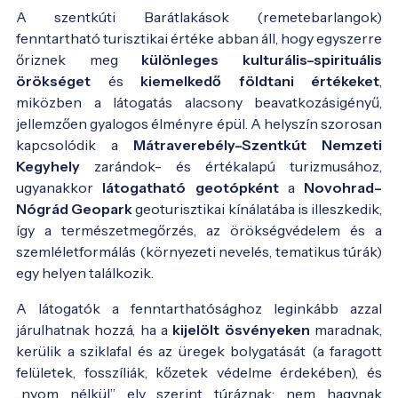
A szentkúti Barátlakások (remetebarlangok)
fenntartható turisztikai értéke abban áll, hogy egyszerre
őriznek meg
különleges kulturális–spirituális
örökséget
és
kiemelkedő földtani értékeket
,
miközben a látogatás alacsony beavatkozásigényű,
jellemzően gyalogos élményre épül. A helyszín szorosan
kapcsolódik a
Mátraverebély–Szentkút Nemzeti
Kegyhely
zarándok- és értékalapú turizmusához,
ugyanakkor
látogatható geotópként
a
Novohrad–
Nógrád Geopark
geoturisztikai kínálatába is illeszkedik,
így a természetmegőrzés, az örökségvédelem és a
szemléletformálás (környezeti nevelés, tematikus túrák)
egy helyen találkozik.
A látogatók a fenntarthatósághoz leginkább azzal
járulhatnak hozzá, ha a
kijelölt ösvényeken
maradnak,
kerülik a sziklafal és az üregek bolygatását (a faragott
felületek, fosszíliák, kőzetek védelme érdekében), és
„nyom nélkül” elv szerint túráznak: nem hagynak