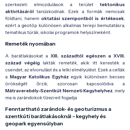
szerkezeti elmozdulások a terület
tektonikus
aktivitásáról
tanúskodnak. Ezek a formák nemcsak
földtani, hanem
oktatási szempontból is értékesek
,
ezért a geotóp különösen alkalmas terepi bemutatásra,
tematikus túrák, iskolai programok helyszíneként.
Remeték nyomában
A barátlakásokat a
XIII. századtól egészen a XVIII.
század végéig
lakták remeték, akik itt keresték a
csendet, az elvonulást és a lelki elmélyülést. Ezek a cellák
a
Magyar Katolikus Egyház
egyik különösen becses
örökségét őrzik, szorosan kapcsolódva a
Mátraverebély-Szentkút Nemzeti Kegyhelyhez
, mely
ma is zarándokok tízezreit fogadja.
Fenntartható zarándok- és geoturizmus a
szentkúti barátlakásoknál – kegyhely és
geopark egyensúlyban