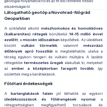
geológiai folyamatokról és az itt élő remeték hitbéli 
elszántságáról.
Látogatható geotóp a Novohrad–Nógrád
Geoparkban
A sziklafalat alkotó
mészhomokos és homokköves
(kalkarenites) rétegek
körülbelül
14–15 millió évvel
ezelőtt
, a
miocén időszakban
képződtek. Az üledékek
között
vulkáni törmelék
, valamint
mészvázú
élőlények apró fosszíliái
is megtalálhatók, utalva a
térség egykori tengeri és vulkáni múltjára. A lazább
rétegekbe
természetes üregek
alakultak ki, melyeket
az
ember a középkorban faragott tovább
, így
születtek meg a barátlakások.
Földtani érdekességek
A
barlanglakások falain
jól láthatók az egykori
üledékcsúszások és földrengések nyomai
: a
rétegzettségben megfigyelhető torzulások és