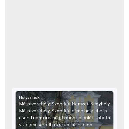
Helyszínek
Mátraverebély-Szentkút Nemzeti Kegyhely
Mátraverebély-Szentkút olyan hely, ahol a
csend nem üresség, hanem jelenlét – ahol a
víz nemcsak oltja a szomjat, hanem