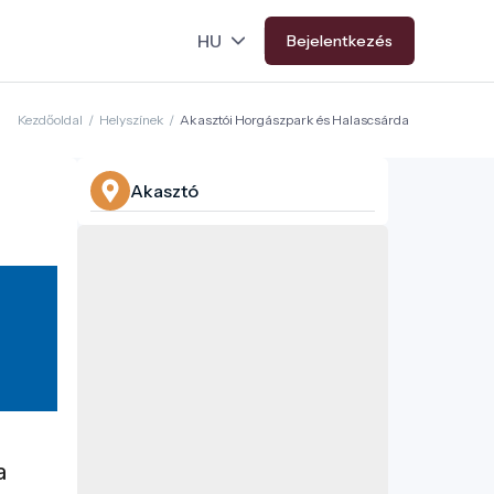
Bejelentkezés
Kezdőoldal
/
Helyszínek
/
Akasztói Horgászpark és Halascsárda
Akasztó