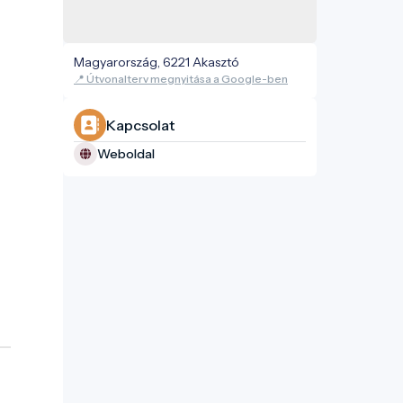
Magyarország, 6221 Akasztó
📍 Útvonalterv megnyitása a Google-ben
Kapcsolat
Weboldal