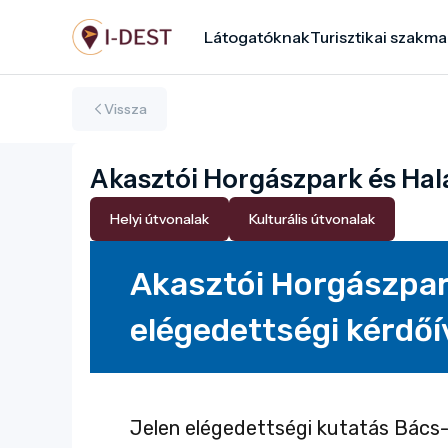
Ugrás
Látogatóknak
Turisztikai szakma
a
tartalomra
Vissza
Akasztói Horgászpark és Ha
Helyi útvonalak
Kulturális útvonalak