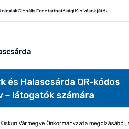
i oldalak
Globális Fenntarthatósági Kihívások játék
lascsárda