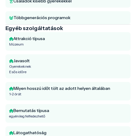
Családok kisebb gyerekekkel
Többgenerációs programok
Egyéb szolgáltatások
Attrakció típusa
Múzeum
Javasolt
Gyerekeknek
Esős időre
Milyen hosszú időt tölt az adott helyen általában
1-2 órát
Bemutatás típusa
egyénileg felfedezhető
Látogathatóság