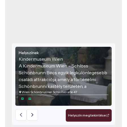
Helyszínek
Kindermuseum Wien
A Kindermuseum Wien – Schloss
Schönbrunn Bécs egyik legkülönlegesebb
családi attrakciója, amely a történelmi
Schönbrunni kastély területén, a
Wien Schönbrunner Schloßstraße 47
világörökségi környezetbe illeszkedve
kínál élményalapú tanulást gyermekek és
családok számára.
Helyszín megtekintése