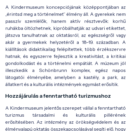
A Kindermuseum koncepciójának középpontjában az
„érintsd meg a történelmet” élmény áll. A gyerekek nem
passzív szemlélők, hanem aktív résztvevők: korhű
ruhákba öltözhetnek, kipróbálhatják az udvari etikettet,
játszva tanulhatnak az oktatásról, az egészségről vagy
akár a gyermekek helyzetéről a 18–19. században. A
kiállítások didaktikailag felépítettek, több érzékszervre
hatnak, és egyszerre fejlesztik a kreativitást, a kritikai
gondolkodást és a történelmi empátiát. A múzeum jól
illeszkedik a Schönbrunn komplex, egész napos
látogatói élményébe, amelyben a kastély, a park, az
állatkert és a kulturális intézmények egymást erősítik.
Hozzájárulás a fenntartható turizmushoz
A Kindermuseum jelentős szerepet vállal a fenntartható
turizmus társadalmi és kulturális pillérének
erősítésében. Az intézmény az örökségvédelem és az
élményalapú oktatás összekapcsolásával segíti elő, hogy