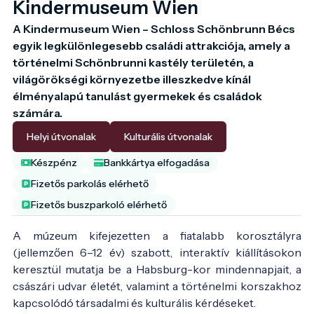
Kindermuseum Wien
A Kindermuseum Wien – Schloss Schönbrunn Bécs 
egyik legkülönlegesebb családi attrakciója, amely a 
történelmi Schönbrunni kastély területén, a 
világörökségi környezetbe illeszkedve kínál 
élményalapú tanulást gyermekek és családok 
számára.
Helyi útvonalak
Kulturális útvonalak
Készpénz
Bankkártya elfogadása
Fizetős parkolás elérhető
Fizetős buszparkoló elérhető
A múzeum kifejezetten a fiatalabb korosztályra
(jellemzően 6–12 év) szabott, interaktív kiállításokon
keresztül mutatja be a Habsburg-kor mindennapjait, a
császári udvar életét, valamint a történelmi korszakhoz
kapcsolódó társadalmi és kulturális kérdéseket.