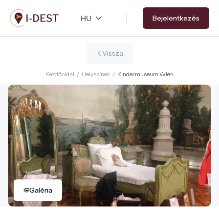
Ugrás
Bejelentkezés
a
tartalomra
Vissza
Kezdőoldal
/
Helyszínek
/
Kindermuseum Wien
Galéria