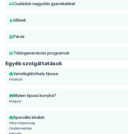
Családok nagyobb gyerekekkel
Idősek
Párok
Többgenerációs programok
Egyéb szolgáltatások
Vendéglátóhely típusa
Falatozó
Miylen típusú konyha?
Magyar
Speciális kínálat
Helyi alapanyag
Gluténmentes
Ketogén