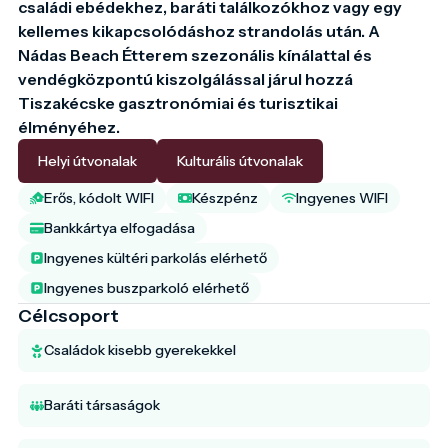
családi ebédekhez, baráti találkozókhoz vagy egy 
kellemes kikapcsolódáshoz strandolás után. A 
Nádas Beach Étterem szezonális kínálattal és 
vendégközpontú kiszolgálással járul hozzá 
Tiszakécske gasztronómiai és turisztikai 
élményéhez.
Helyi útvonalak
Kulturális útvonalak
Erős, kódolt WIFI
Készpénz
Ingyenes WIFI
Bankkártya elfogadása
Ingyenes kültéri parkolás elérhető
Ingyenes buszparkoló elérhető
Célcsoport
Családok kisebb gyerekekkel
Baráti társaságok