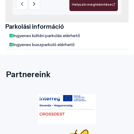
köztük a hangulatos Nádas Beach.
Helyszín megtekintése
Parkolási információ
Ingyenes kültéri parkolás elérhető
Ingyenes buszparkoló elérhető
Partnereink