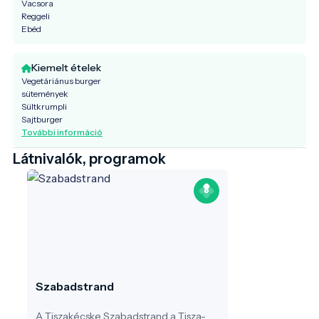
Vacsora
Reggeli
Ebéd
Kiemelt ételek
Vegetáriánus burger
sütemények
Sültkrumpli
Sajtburger
További információ
Látnivalók, programok
Szabadstrand
A Tiszakécske Szabadstrand a Tisza-