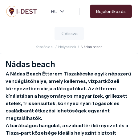
Ugrás
Bejelentkezés
a
tartalomra
Vissza
Kezdőoldal
/
Helyszínek
/
Nádas beach
Nádas beach
A Nádas Beach Étterem Tiszakécske egyik népszerű 
vendéglátóhelye, amely kellemes, vízpartközeli 
környezetben várja a látogatókat. Az étterem 
kínálatában a hagyományos magyar ízek, grillezett 
ételek, frissensültek, könnyed nyári fogások és 
családbarát étkezési lehetőségek egyaránt 
megtalálhatók.

A barátságos hangulat, a szabadtéri környezet és a 
Tisza-part közelsége ideális helyszínt biztosít 