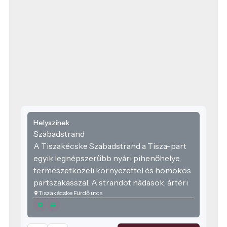
Helyszínek
Szabadstrand
A Tiszakécske Szabadstrand a Tisza-part
egyik legnépszerűbb nyári pihenőhelye,
természetközeli környezettel és homokos
partszakasszal. A strandot nádasok, ártéri
Tiszakécske Fürdő utca
fák és csendes folyópart veszik körül, ezért
egyszerre hangulatos és nyugodt hely. A
parton több vendéglátóhely is található,