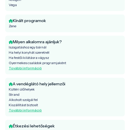
Vega
Kínált programok
Zene
Milyen alkalomra ajánljuk?
Iszogatáshoz egy bárnál
Ha helyi konyhát szeretnél
Ha festői kilátásra vágysz
Gyermekes családok programjaként
További információ
A vendéglátó hely jellemzői
Kültéri ülőhelyek
Strand
Alkoholt szolgál fel
Kiszállítást biztosít
További információ
Étkezési lehetőségek