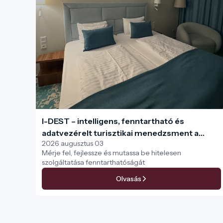
I-DEST – intelligens, fenntartható és
adatvezérelt turisztikai menedzsment a
2026 augusztus 03
teljes turisztikai ökoszisztéma számára
Mérje fel, fejlessze és mutassa be hitelesen
szolgáltatása fenntarthatóságát
Olvasás