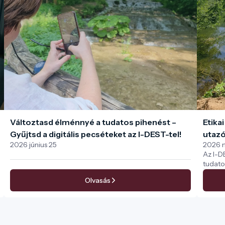
Változtasd élménnyé a tudatos pihenést –
Etika
Gyűjtsd a digitális pecséteket az I-DEST-tel!
utazó
2026 június 25
2026 m
Az I-D
tudato
döntés
Olvasás
nemcsa
közöss
öröksé
nap do
szerethe