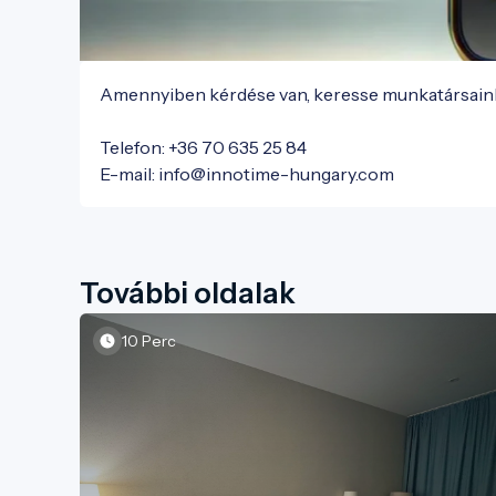
Amennyiben kérdése van, keresse munkatársaink
Telefon: +36 70 635 25 84

E-mail: info@innotime-hungary.com
További oldalak
10 Perc