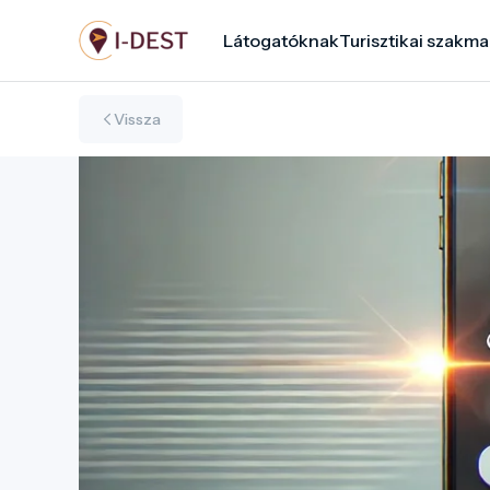
Ugrás
Látogatóknak
Turisztikai szakma
a
tartalomra
Vissza