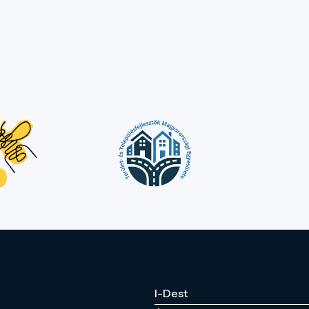
azokna
úti cél
termész
turiszt
hanem 
egysze
fennta
I-Dest