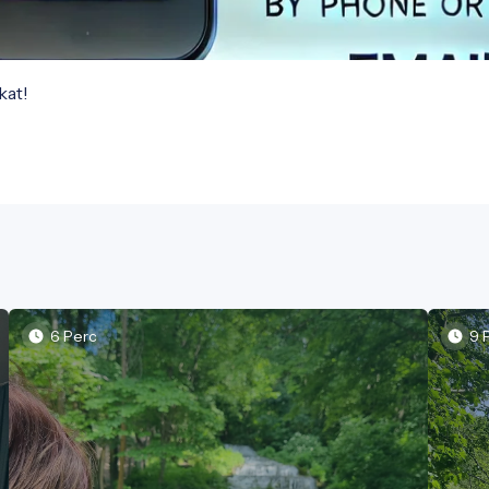
at!

6 Perc
9 