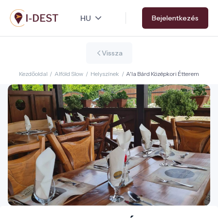
Ugrás
Bejelentkezés
a
tartalomra
Vissza
Kezdőoldal
/
Alföld Slow
/
Helyszínek
/
A'la Bárd Középkori Étterem