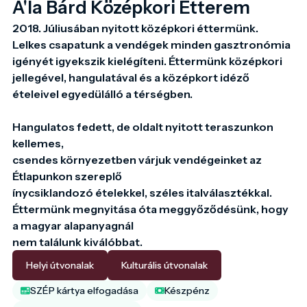
A'la Bárd Középkori Étterem
2018. Júliusában nyitott középkori éttermünk.

Lelkes csapatunk a vendégek minden gasztronómia 
igényét igyekszik kielégíteni. Éttermünk középkori 
jellegével, hangulatával és a középkort idéző 
ételeivel egyedülálló a térségben.

Hangulatos fedett, de oldalt nyitott teraszunkon 
kellemes,

csendes környezetben várjuk vendégeinket az 
Étlapunkon szereplő

ínycsiklandozó ételekkel, széles italválasztékkal.

Éttermünk megnyitása óta meggyőződésünk, hogy 
a magyar alapanyagnál

nem találunk kiválóbbat.
Helyi útvonalak
Kulturális útvonalak
SZÉP kártya elfogadása
Készpénz