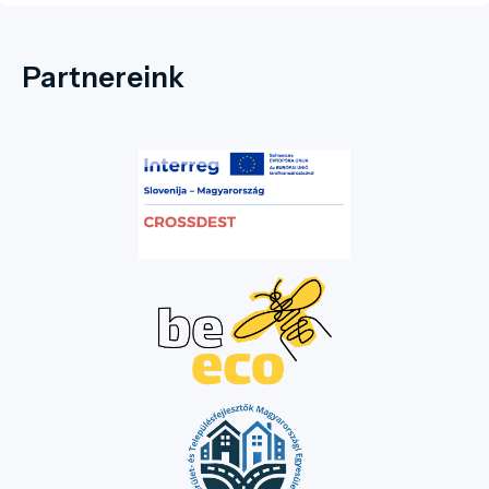
által elkészített mellszobrot állított. A
mellszobor, az orvosi rendelőre tekint, ahol
dolgozott és családjával élt.
Partnereink