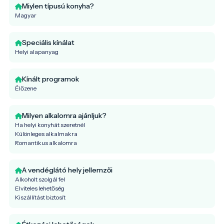
Miylen típusú konyha?
Magyar
Speciális kínálat
Helyi alapanyag
Kínált programok
Élőzene
Milyen alkalomra ajánljuk?
Ha helyi konyhát szeretnél
Különleges alkalmakra
Romantikus alkalomra
A vendéglátó hely jellemzői
Alkoholt szolgál fel
Elviteles lehetőség
Kiszállítást biztosít