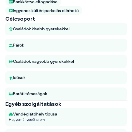
Bankkártya elfogadása
Ingyenes kültéri parkolás elérhető
Célcsoport
Családok kisebb gyerekekkel
Párok
Családok nagyobb gyerekekkel
Idősek
Baráti társaságok
Egyéb szolgáltatások
Vendéglátóhely típusa
Hagyományos étterem