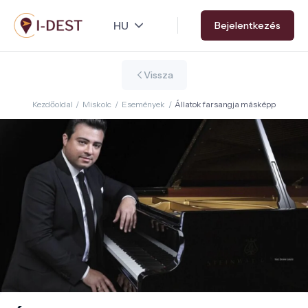
Ugrás
Bejelentkezés
a
tartalomra
Vissza
Kezdőoldal
/
Miskolc
/
Események
/
Állatok farsangja másképp