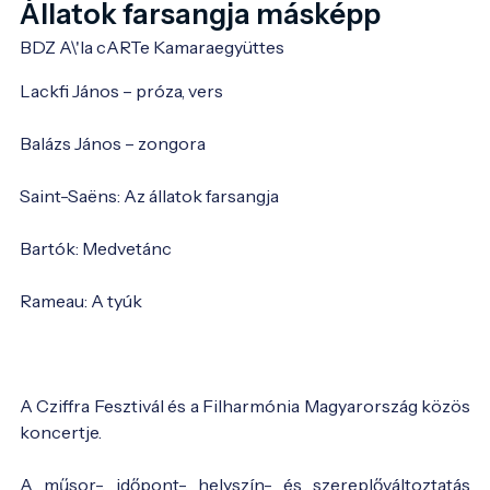
Állatok farsangja másképp
BDZ A\'la cARTe Kamaraegyüttes
Lackfi János – próza, vers
Balázs János – zongora
Saint-Saëns: Az állatok farsangja
Bartók: Medvetánc
Rameau: A tyúk
A Cziffra Fesztivál és a Filharmónia Magyarország közös
koncertje.
A műsor-, időpont-, helyszín- és szereplőváltoztatás