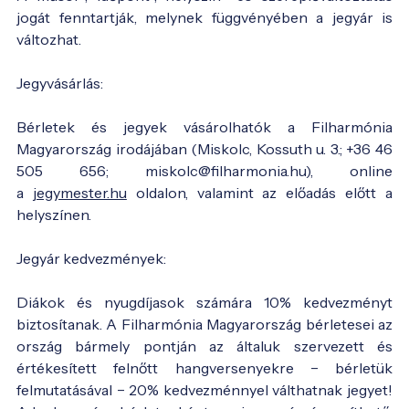
jogát fenntartják, melynek függvényében a jegyár is
változhat.
Jegyvásárlás:
Bérletek és jegyek vásárolhatók a Filharmónia
Magyarország irodájában (Miskolc, Kossuth u. 3.; +36 46
505 656; miskolc@filharmonia.hu), online
a
jegymester.hu
oldalon, valamint az előadás előtt a
helyszínen.
Jegyár kedvezmények:
Diákok és nyugdíjasok számára 10% kedvezményt
biztosítanak. A Filharmónia Magyarország bérletesei az
ország bármely pontján az általuk szervezett és
értékesített felnőtt hangversenyekre − bérletük
felmutatásával − 20% kedvezménnyel válthatnak jegyet!