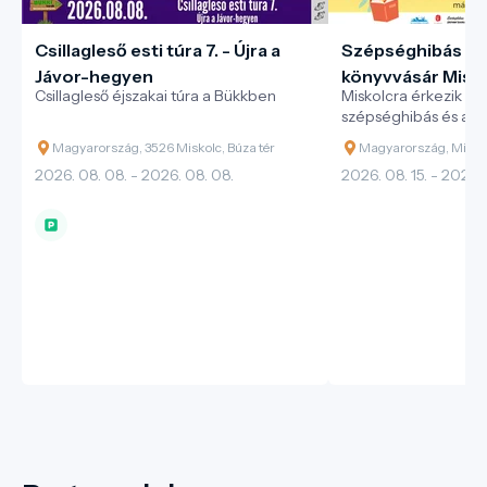
Csillagleső esti túra 7. - Újra a
Szépséghibás és
Jávor-hegyen
könyvvásár Misko
Csillagleső éjszakai túra a Bükkben
Miskolcra érkezik az
Alexandra Kiadó
szépséghibás és akc
könyvvásársorozata!
Magyarország, 3526 Miskolc, Búza tér
Magyarország, Misko
2026. 08. 08. - 2026. 08. 08.
2026. 08. 15. - 2026. 