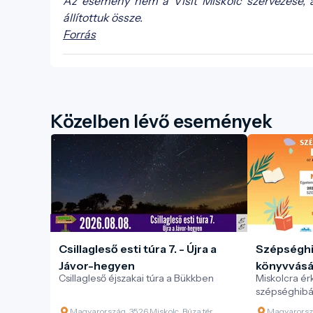
Az esemény nem a Visit Miskolc szervezése, 
állítottuk össze.
Forrás
Közelben lévő események
Csillagleső esti túra 7. - Újra a
Szépséghi
Jávor-hegyen
könyvvásár
Csillagleső éjszakai túra a Bükkben
Miskolcra ér
Alexandra
szépséghibá
könyvvásárs
Magyarország, 3526 Miskolc, Búza tér
Magyarorszá