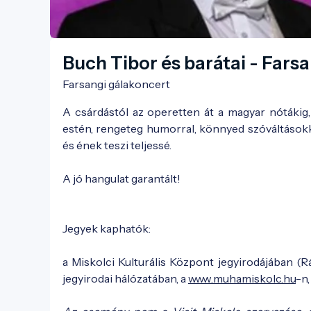
Buch Tibor és barátai - Fars
Farsangi gálakoncert
A csárdástól az operetten át a magyar nótákig, 
estén, rengeteg humorral, könnyed szóváltásokk
és ének teszi teljessé.
A jó hangulat garantált!
Jegyek kaphatók:
a Miskolci Kulturális Központ jegyirodájában (R
jegyirodai hálózatában, a
www.muhamiskolc.hu
-n,