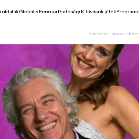
i oldalak
Globális Fenntarthatósági Kihívások játék
Program
Kezdőoldal
/
Miskolc
/
Esem