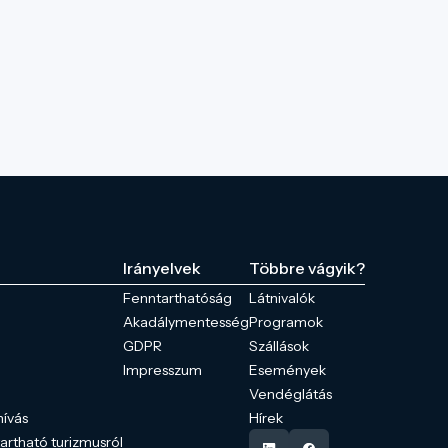
Irányelvek
Többre vágyik?
Fenntarthatóság
Látnivalók
Akadálymentesség
Programok
GDPR
Szállások
Impresszum
Események
Vendéglátás
hívás
Hírek
tartható turizmusról