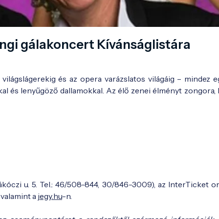
angi gálakoncert Kívánságlistára
világslágerekig és az opera varázslatos világáig – mindez e
al és lenyűgöző dallamokkal. Az élő zenei élményt zongora,
ákóczi u. 5. Tel.: 46/508-844, 30/846-3009), az InterTicket o
 valamint a
jegy.hu
-n.