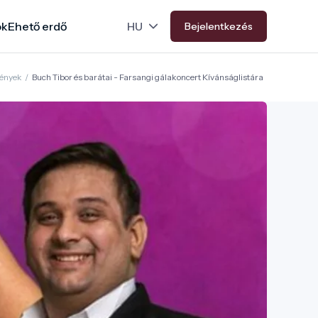
ok
Ehető erdő
Bejelentkezés
ények
/
Buch Tibor és barátai - Farsangi gálakoncert Kívánságlistára