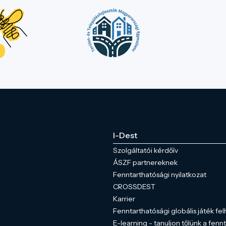
I-Dest
Szolgáltatói kérdőív
ÁSZF partnereknek
Fenntarthatósági nyilatkozat
CROSSDEST
Karrier
Fenntarthatósági globális játék fel
E-learning - tanuljon tőlünk a fenn