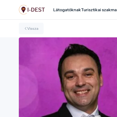
Ugrás
Látogatóknak
Turisztikai szakma
a
tartalomra
Vissza