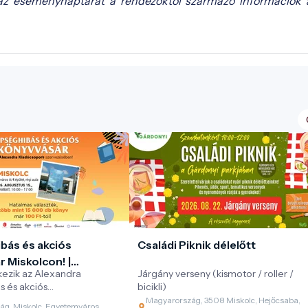
az eseménynaptárat a rendezőktől származó információk 
bás és akciós
Családi Piknik délelőtt
 Miskolcon! |
kezik az Alexandra
Járgány verseny (kismotor / roller /
 Kiadócsoport
s és akciós
bicikli)
orozata!
Magyarország, 3508 Miskolc, Hejőcsaba,
g, Miskolc, Egyetemváros