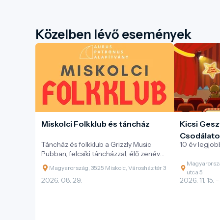
Közelben lévő események
Miskolci Folkklub és táncház
Kicsi Gesz
Csodálato
Táncház és folkklub a Grizzly Music
10 év legjobb
Pubban, felcsíki táncházzal, élő zenével
és változatos magyar néptáncokkal.
Magyarorszá
Magyarország, 3525 Miskolc, Városház tér 3
utca 5
2026. 08. 29.
2026. 11. 15. -