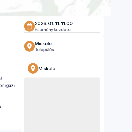
2026. 01. 11. 11:00
Esemény kezdete
Miskolc
Település
Miskolc
s,
r igazi
n