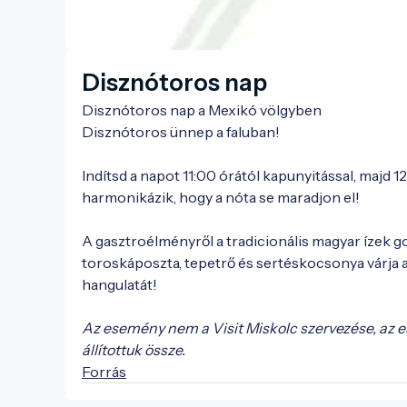
Disznótoros nap
Disznótoros nap a Mexikó völgyben
Disznótoros ünnep a faluban!
Indítsd a napot 11:00 órától kapunyitással, majd 
harmonikázik, hogy a nóta se maradjon el!
A gasztroélményről a tradicionális magyar ízek 
toroskáposzta, tepetrő és sertéskocsonya várja a 
hangulatát!
Az esemény nem a Visit Miskolc szervezése, az 
állítottuk össze.
Forrás