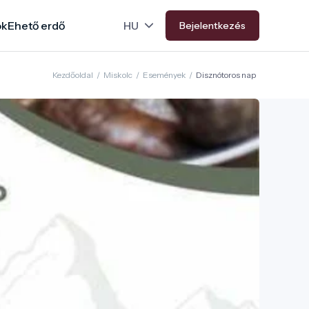
ok
Ehető erdő
Bejelentkezés
Kezdőoldal
/
Miskolc
/
Események
/
Disznótoros nap