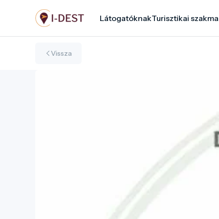
Ugrás
Látogatóknak
Turisztikai szakma
a
tartalomra
Vissza