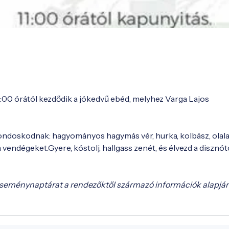
12:00 órától kezdődik a jókedvű ebéd, melyhez Varga Lajos
gondoskodnak: hagyományos hagymás vér, hurka, kolbász, olala
vendégeket.Gyere, kóstolj, hallgass zenét, és élvezd a disznóto
eseménynaptárat a rendezőktől származó információk alapjá