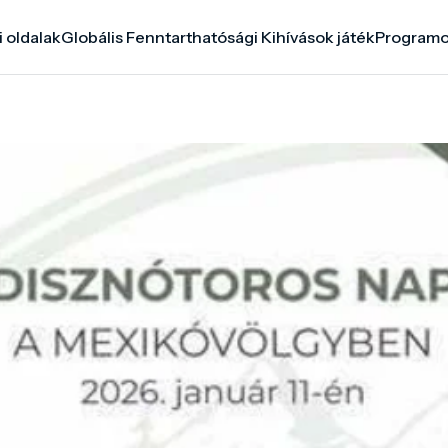
i oldalak
Globális Fenntarthatósági Kihívások játék
Program