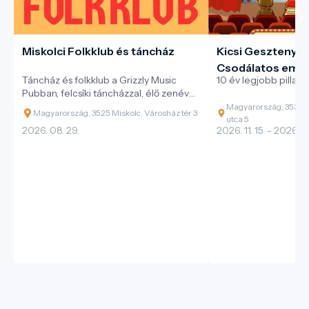
Miskolci Folkklub és táncház
Kicsi Gesztenye 
Csodálatos emlé
Táncház és folkklub a Grizzly Music
10 év legjobb pillana
Pubban, felcsíki táncházzal, élő zenével
és változatos magyar néptáncokkal.
Magyarország, 3530 M
Magyarország, 3525 Miskolc, Városház tér 3
utca 5
2026. 08. 29.
2026. 11. 15. - 2026. 11.