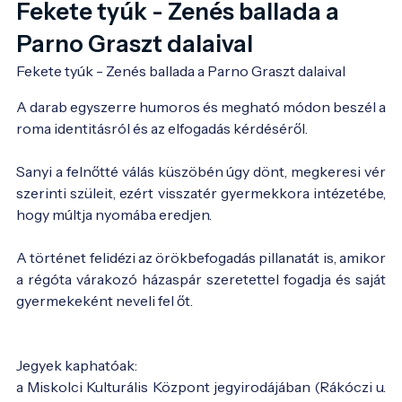
Fekete tyúk - Zenés ballada a
Parno Graszt dalaival
Fekete tyúk - Zenés ballada a Parno Graszt dalaival
A darab egyszerre humoros és megható módon beszél a
roma identitásról és az elfogadás kérdéséről.
Sanyi a felnőtté válás küszöbén úgy dönt, megkeresi vér
szerinti szüleit, ezért visszatér gyermekkora intézetébe,
hogy múltja nyomába eredjen.
A történet felidézi az örökbefogadás pillanatát is, amikor
a régóta várakozó házaspár szeretettel fogadja és saját
gyermekeként neveli fel őt.
Jegyek kaphatóak:
a Miskolci Kulturális Központ jegyirodájában (Rákóczi u.