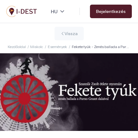
Ugrás
Bejelentkezés
a
tartalomra
Vissza
Kezdőoldal
/
Miskolc
/
Események
/
Fekete tyúk - Zenés ballada a Parno
Graszt dalaival