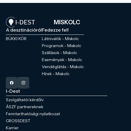
MISKOLC
A desztinációról
Fedezze fel!
BÜKKI KÖR
Látnivalók - Miskolc
Programok - Miskolc
Szállások - Miskolc
Események - Miskolc
Vendéglátás - Miskolc
Hírek - Miskolc
I-Dest
Szolgáltatói kérdőív
ÁSZF partnereknek
Fenntarthatósági nyilatkozat
CROSSDEST
Karrier