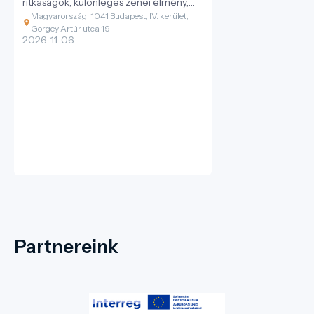
ritkaságok, különleges zenei élmény,
felejthetetlen este minden
Magyarország, 1041 Budapest, IV. kerület,
generációnak
Görgey Artúr utca 19
2026. 11. 06.
Partnereink