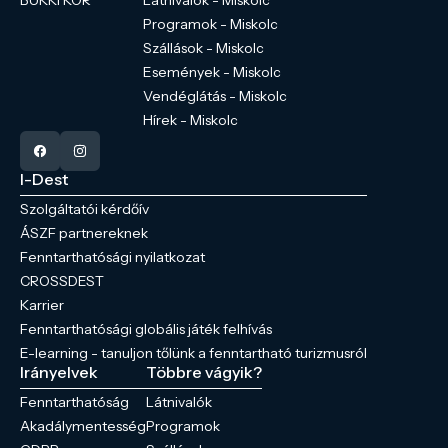
BÜKKI KÖR
Látnivalók - Miskolc
Programok - Miskolc
Szállások - Miskolc
Események - Miskolc
Vendéglátás - Miskolc
Hírek - Miskolc
I-Dest
Szolgáltatói kérdőív
ÁSZF partnereknek
Fenntarthatósági nyilatkozat
CROSSDEST
Karrier
Fenntarthatósági globális játék felhívás
E-learning - tanuljon tőlünk a fenntartható turizmusról
Irányelvek
Többre vágyik?
Fenntarthatóság
Látnivalók
Akadálymentesség
Programok