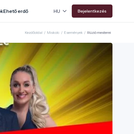
ok
Ehető erdő
Bejelentkezés
Kezdőoldal
/
Miskolc
/
Események
/
Illúzió mesterei