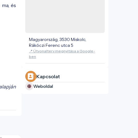
 ma, és
Magyarország, 3530 Miskolc,
Rákóczi Ferenc utca 5
📍 Útvonalterv megnyitása a Google-
ben
Kapcsolat
Weboldal
alapján