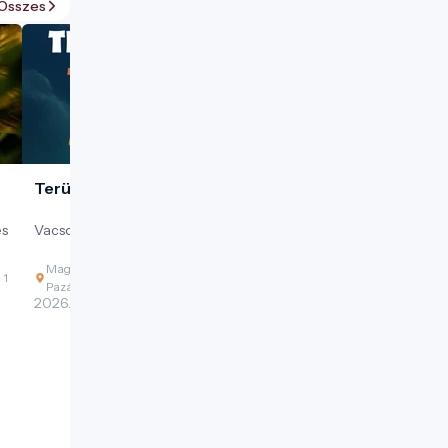
Összes
Terülj, terülj...
és
Vacsora a fogyó nap árnyékában.
Magyarország, 3519 Miskolc, Tapolcafürdő,
 1
Pazár István sétány
2026. 08. 12. - 2026. 08. 12.