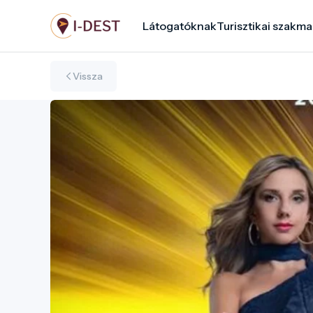
Ugrás
Látogatóknak
Turisztikai szakma
a
tartalomra
Vissza