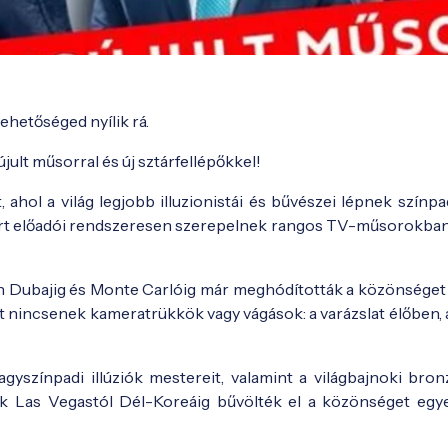
hetőséged nyílik rá.
jult műsorral és új sztárfellépőkkel!
, ahol a világ legjobb illuzionistái és bűvészei lépnek színp
mert előadói rendszeresen szerepelnek rangos TV-műsorokban
n Dubajig és Monte Carlóig már meghódították a közönséget
tt nincsenek kameratrükkök vagy vágások: a varázslat élőben,
agyszínpadi illúziók mestereit, valamint a világbajnoki bro
k Las Vegastól Dél-Koreáig bűvölték el a közönséget egye