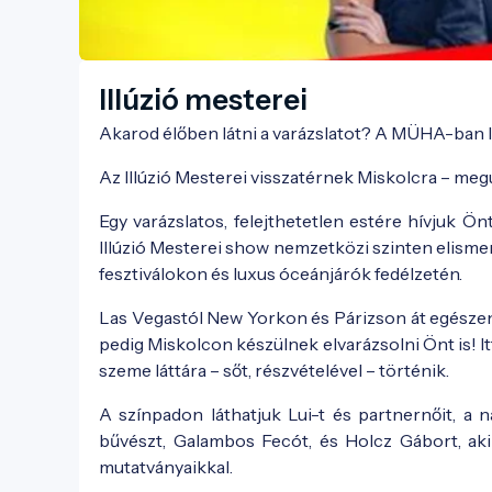
Illúzió mesterei
Akarod élőben látni a varázslatot? A MÜHA-ban le
Az Illúzió Mesterei visszatérnek Miskolcra – megú
Egy varázslatos, felejthetetlen estére hívjuk Önt
Illúzió Mesterei show nemzetközi szinten elis
fesztiválokon és luxus óceánjárók fedélzetén.
Las Vegastól New Yorkon és Párizson át egésze
pedig Miskolcon készülnek elvarázsolni Önt is! I
szeme láttára – sőt, részvételével – történik.
A színpadon láthatjuk Lui-t és partnernőit, a n
bűvészt, Galambos Fecót, és Holcz Gábort, aki
mutatványaikkal.