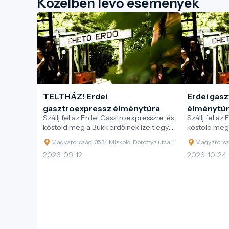
Közelben lévő események
TELTHÁZ! Erdei
Erdei gas
gasztroexpressz élménytúra
élménytú
Szállj fel az Erdei Gasztroexpresszre, és
Szállj fel az
kóstold meg a Bükk erdőinek ízeit egy
kóstold meg 
különleges vonatos kaland során!
különleges v
Magyarország, 3534 Miskolc, Dorottya utca 1
Magyarorszá
2026. 09. 12.
2026. 10. 24.