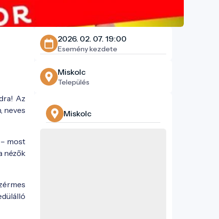
2026. 02. 07. 19:00
Esemény kezdete
Miskolc
Település
adra! Az
, neves
Miskolc
 – most
 a nézők
nzérmes
dülálló