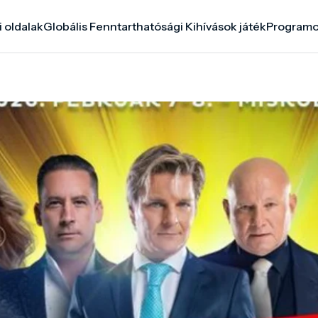
i oldalak
Globális Fenntarthatósági Kihívások játék
Program