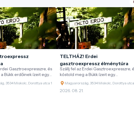
ztroexpressz
TELTHÁZ! Erdei
ra
gasztroexpressz élménytúra
 Erdei Gasztroexpresszre, és
Szállj fel az Erdei Gasztroexpresszre, 
a Bükk erdőinek ízeit egy
kóstold meg a Bükk ízeit egy
onatos kaland során!
különleges vonatos kaland során!
g, 3534 Miskolc, Dorottya utca 1
Magyarország, 3534 Miskolc, Dorottya utca
2026. 08. 21.