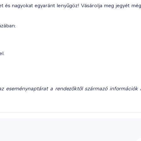
ket és nagyokat egyaránt lenyűgöz! Vásárolja meg jegyét még
ázában:
l.
az eseménynaptárat a rendezőktől származó információk 