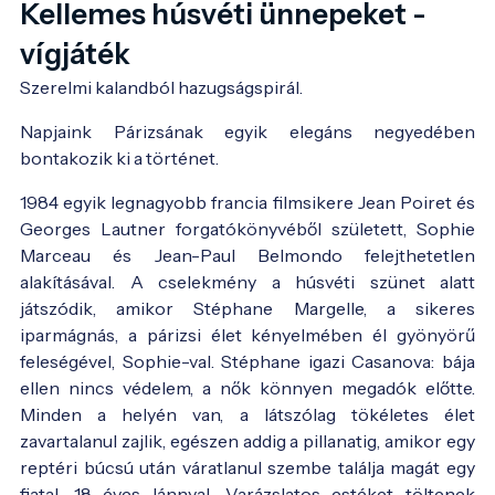
Kellemes húsvéti ünnepeket -
vígjáték
Szerelmi kalandból hazugságspirál.
Napjaink Párizsának egyik elegáns negyedében
bontakozik ki a történet.
1984 egyik legnagyobb francia filmsikere Jean Poiret és
Georges Lautner forgatókönyvéből született, Sophie
Marceau és Jean-Paul Belmondo felejthetetlen
alakításával. A cselekmény a húsvéti szünet alatt
játszódik, amikor Stéphane Margelle, a sikeres
iparmágnás, a párizsi élet kényelmében él gyönyörű
feleségével, Sophie-val. Stéphane igazi Casanova: bája
ellen nincs védelem, a nők könnyen megadók előtte.
Minden a helyén van, a látszólag tökéletes élet
zavartalanul zajlik, egészen addig a pillanatig, amikor egy
reptéri búcsú után váratlanul szembe találja magát egy
fiatal, 18 éves lánnyal. Varázslatos estéket töltenek