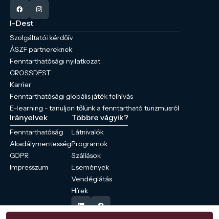
I-Dest
Szolgáltatói kérdőív
ÁSZF partnereknek
Fenntarthatósági nyilatkozat
CROSSDEST
Karrier
Fenntarthatósági globális játék felhívás
E-learning - tanuljon tőlünk a fenntartható turizmusról
Irányelvek
Többre vágyik?
Fenntarthatóság
Látnivalók
Akadálymentesség
Programok
GDPR
Szállások
Impresszum
Események
Vendéglátás
Hírek