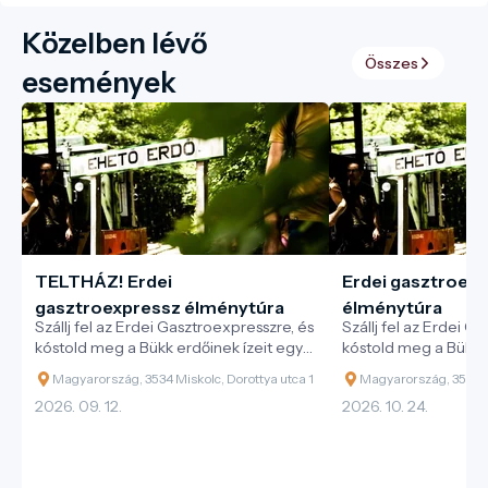
Közelben lévő
Összes
események
TELTHÁZ! Erdei
Erdei gasztroex
gasztroexpressz élménytúra
élménytúra
Szállj fel az Erdei Gasztroexpresszre, és
Szállj fel az Erdei G
kóstold meg a Bükk erdőinek ízeit egy
kóstold meg a Bükk e
különleges vonatos kaland során!
különleges vonatos 
Magyarország, 3534 Miskolc, Dorottya utca 1
Magyarország, 3534 Mi
2026. 09. 12.
2026. 10. 24.