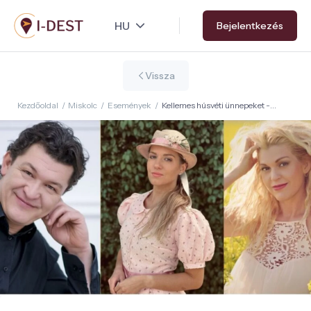
Ugrás
Bejelentkezés
a
tartalomra
Vissza
Kezdőoldal
/
Miskolc
/
Események
/
Kellemes húsvéti ünnepeket -
vígjáték