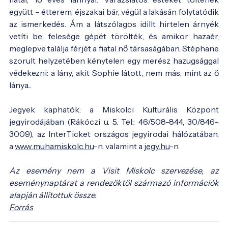
együtt – étterem, éjszakai bár, végül a lakásán folytatódik
az ismerkedés. Ám a látszólagos idillt hirtelen árnyék
vetíti be: felesége gépét törölték, és amikor hazaér,
meglepve találja férjét a fiatal nő társaságában. Stéphane
szorult helyzetében kénytelen egy merész hazugsággal
védekezni: a lány, akit Sophie látott, nem más, mint az ő
lánya...
Jegyek kaphatók: a Miskolci Kulturális Központ
jegyirodájában (Rákóczi u. 5. Tel.: 46/508-844, 30/846-
3009), az InterTicket országos jegyirodai hálózatában,
a
www.muhamiskolc.hu
-n, valamint a
jegy.hu
-n.
Az esemény nem a Visit Miskolc szervezése, az
eseménynaptárat a rendezőktől származó információk
alapján állítottuk össze.
Forrás