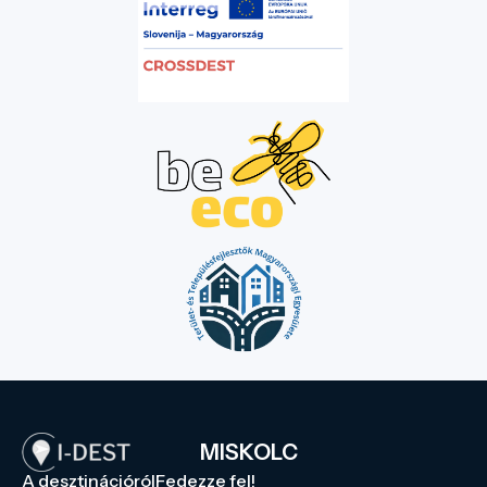
MISKOLC
A desztinációról
Fedezze fel!