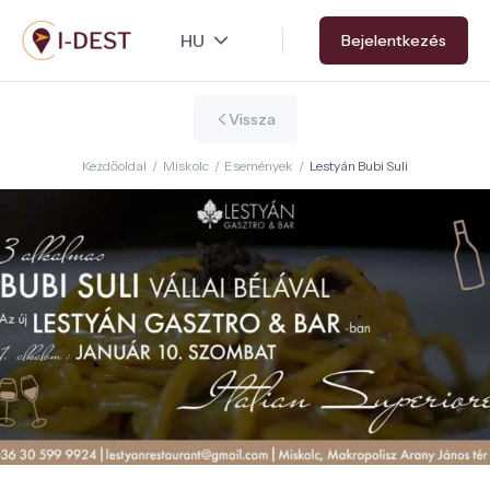
Ugrás
Bejelentkezés
a
tartalomra
Vissza
Kezdőoldal
/
Miskolc
/
Események
/
Lestyán Bubi Suli