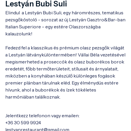
Lestyán Bubi Suli
Elindul  a Lestyán Bubi Suli, egy háromrészes, tematikus 
pezsgőkóstoló - sorozat az új Lestyán Gasztro&Bar-ban
Italian Superiore – egy estére Olaszországba
kalauzolunk!
Fedezd fel a klasszikus és prémium olasz pezsgők világát
a Lestyán látványkülöntermében! Vállai Béla vezetésével
megismerheted a proseccók és olasz buborékos borok
eredetét, főbb termőterületeit, stílusait és árnyalatait,
miközben a konyhában készülő különleges fogások
premier plánban tárulnak eléd. Egy élménydús estére
hívunk, ahol a buborékok és ízek tökéletes
harmóniában találkoznak.
Jelentkezz telefonon vagy emailen:
+36 30 599 9924
lestyanrestaurant@gmail.com