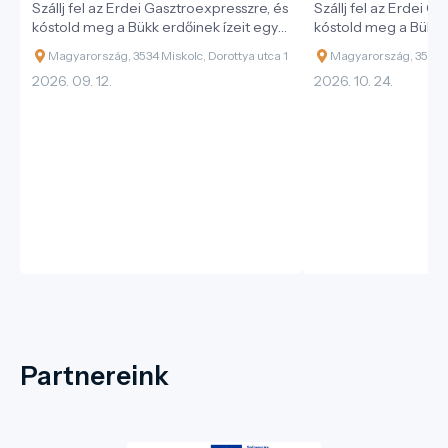
Szállj fel az Erdei Gasztroexpresszre, és
Szállj fel az Erdei G
kóstold meg a Bükk erdőinek ízeit egy
kóstold meg a Bükk e
különleges vonatos kaland során!
különleges vonatos 
Magyarország, 3534 Miskolc, Dorottya utca 1
Magyarország, 3534 Mi
2026. 09. 12.
2026. 10. 24.
Partnereink